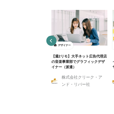
ザイナー
デザイナー
4～5勤務】ネット証券会社で
【週2リモ】大手ネット広告代理店
UXデザイン・ディレクション！
の音楽事業部でグラフィックデザ
イナー（派遣）
株式会社クリーク・ア
株式会社クリーク・ア
ンド・リバー社
ンド・リバー社