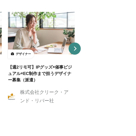
デザイナー
デザイナー
【週2リモ可】IPグッズ×催事ビジ
【週32H～/フルリモ】教育
ュアル×EC制作まで担うデザイナ
プロダクトを持つ企業でUI/
ー募集（派遣）
イナー
株式会社クリーク・ア
株式会社クリーク
ンド・リバー社
ンド・リバー社