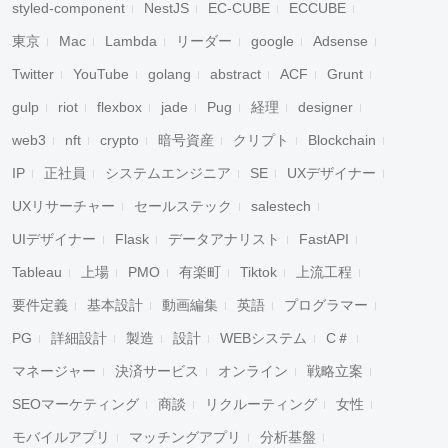
styled-component
NestJS
EC-CUBE
ECCUBE
東京
Mac
Lambda
リーダー
google
Adsense
Twitter
YouTube
golang
abstract
ACF
Grunt
gulp
riot
flexbox
jade
Pug
経理
designer
web3
nft
crypto
暗号資産
クリプト
Blockchain
IP
正社員
システムエンジニア
SE
UXデザイナー
UXリサーチャー
セールステック
salestech
UIデザイナー
Flask
データアナリスト
FastAPI
Tableau
上場
PMO
有楽町
Tiktok
上流工程
要件定義
基本設計
動画編集
英語
プログラマー
PG
詳細設計
製造
設計
WEBシステム
C＃
マネージャー
決済サービス
オンライン
戦略立案
SEOマーケティング
商談
リクルーティング
女性
モバイルアプリ
マッチングアプリ
分析基盤