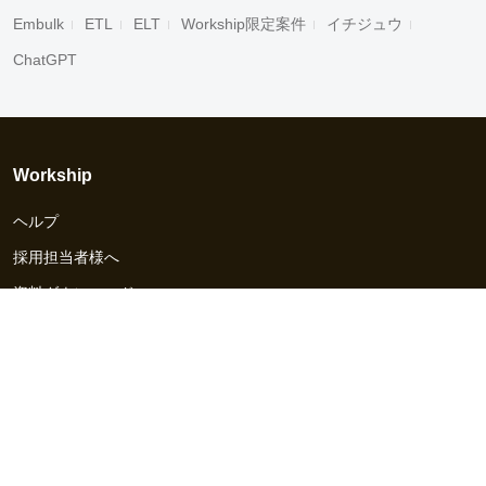
Embulk
ETL
ELT
Workship限定案件
イチジュウ
ChatGPT
Workship
ヘルプ
採用担当者様へ
資料ダウンロード
その他のサービス
Workship EVENT
Workship MAGAZINE
Workship CAREER