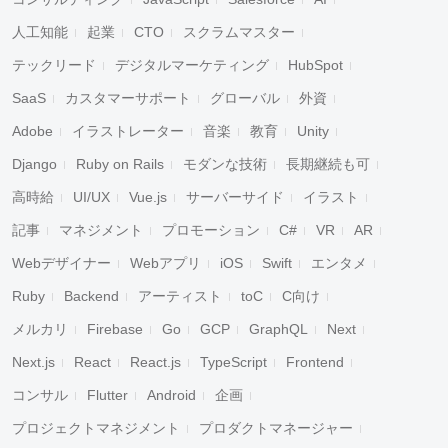
人工知能
起業
CTO
スクラムマスター
テックリード
デジタルマーケティング
HubSpot
SaaS
カスタマーサポート
グローバル
外資
Adobe
イラストレーター
音楽
教育
Unity
Django
Ruby on Rails
モダンな技術
長期継続も可
高時給
UI/UX
Vue.js
サーバーサイド
イラスト
記事
マネジメント
プロモーション
C#
VR
AR
Webデザイナー
Webアプリ
iOS
Swift
エンタメ
Ruby
Backend
アーティスト
toC
C向け
メルカリ
Firebase
Go
GCP
GraphQL
Next
Next.js
React
React.js
TypeScript
Frontend
コンサル
Flutter
Android
企画
プロジェクトマネジメント
プロダクトマネージャー