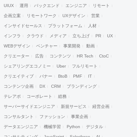
UIUX
運用
バックエンド
エンジニア
リモート
企画立案
リモートワーク
UXデザイン
営業
インサイドセールス
プラットフォーム
人材
インフラ
クラウド
メディア
立ち上げ
PR
UX
WEBデザイン
ベンチャー
事業開発
動画
クリエーター
広告
コンテンツ
HR Tech
CtoC
シェアリングエコノミー
Uber
フルリモート
クリエイティブ
バナー
BtoB
PMF
IT
コンテンツ企画
DX
CRM
ブランディング
テレアポ
コーポレート
総務
サーバーサイドエンジニア
新規サービス
経営企画
コンサルタント
ファッション
事業企画
データエンジニア
機械学習
Python
デジタル
コンサルティング
JavaScript
Salesforce
AI