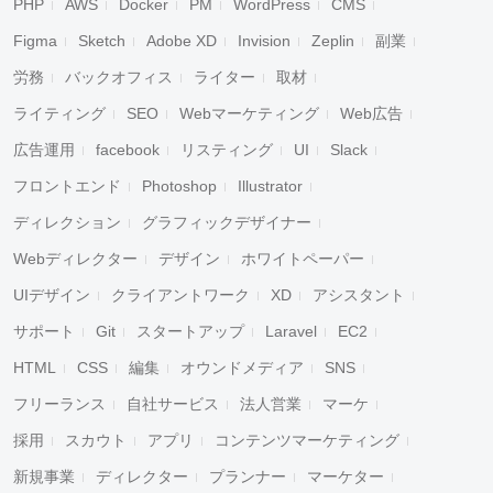
PHP
AWS
Docker
PM
WordPress
CMS
Figma
Sketch
Adobe XD
Invision
Zeplin
副業
労務
バックオフィス
ライター
取材
ライティング
SEO
Webマーケティング
Web広告
広告運用
facebook
リスティング
UI
Slack
フロントエンド
Photoshop
Illustrator
ディレクション
グラフィックデザイナー
Webディレクター
デザイン
ホワイトペーパー
UIデザイン
クライアントワーク
XD
アシスタント
サポート
Git
スタートアップ
Laravel
EC2
HTML
CSS
編集
オウンドメディア
SNS
フリーランス
自社サービス
法人営業
マーケ
採用
スカウト
アプリ
コンテンツマーケティング
新規事業
ディレクター
プランナー
マーケター