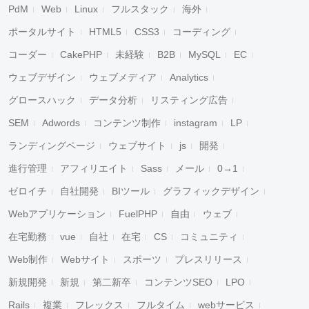
PdM
Web
Linux
フルスタック
海外
ポータルサイト
HTML5
CSS3
コーディング
コーダー
CakePHP
未経験
B2B
MySQL
EC
ウェブデザイン
ウェブメディア
Analytics
グロースハック
データ分析
リスティング広告
SEM
Adwords
コンテンツ制作
instagram
LP
ランディングページ
ウェブサイト
js
開発
進行管理
アフィリエイト
Sass
メール
0→1
ゼロイチ
自社開発
BIツール
グラフィックデザイン
Webアプリケーション
FuelPHP
自由
ウェブ
在宅勤務
vue
自社
在宅
CS
コミュニティ
Web制作
Webサイト
スポーツ
プレスリリース
新規開発
新規
第二新卒
コンテンツSEO
LPO
Rails
複業
フレックス
フルタイム
webサービス