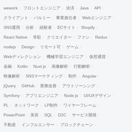
wework
フロントエンジニア
決済
Java
API
クライアント
パルミー
事業責任者
Webエンジニア
SNS運用
分析
経験者
ECサイト
Shopify
React Native
常駐
クリエイター
ファン
Redux
nodejs
Design
リモート可
ゲーム
Webディレクション
機械学習エンジニア
仮想通貨
金融
Kotlin
Nuxt.js
画像解析
行動解析
映像解析
SNSマーケティング
制作
Angular
jQuery
GitHub
業務改善
アウトソーシング
Symfony
アプリエンジニア
Node.js
UI/UXデザイン
PL
ネットワーク
LP制作
ワイヤーフレーム
PowerPoint
美容
SQL
D2C
サービス開発
不動産
インフルエンサー
ブロックチェーン