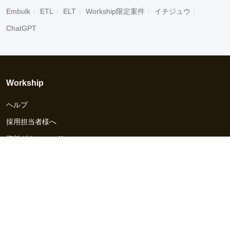
Embulk
ETL
ELT
Workship限定案件
イチジュウ
ChatGPT
Workship
ヘルプ
採用担当者様へ
資料ダウンロード
その他のサービス
Workship EVENT
Workship MAGAZINE
Workship CAREER