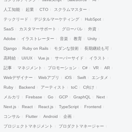
人工知能
起業
CTO
スクラムマスター
テックリード
デジタルマーケティング
HubSpot
SaaS
カスタマーサポート
グローバル
外資
Adobe
イラストレーター
音楽
教育
Unity
Django
Ruby on Rails
モダンな技術
長期継続も可
高時給
UI/UX
Vue.js
サーバーサイド
イラスト
記事
マネジメント
プロモーション
C#
VR
AR
Webデザイナー
Webアプリ
iOS
Swift
エンタメ
Ruby
Backend
アーティスト
toC
C向け
メルカリ
Firebase
Go
GCP
GraphQL
Next
Next.js
React
React.js
TypeScript
Frontend
コンサル
Flutter
Android
企画
プロジェクトマネジメント
プロダクトマネージャー