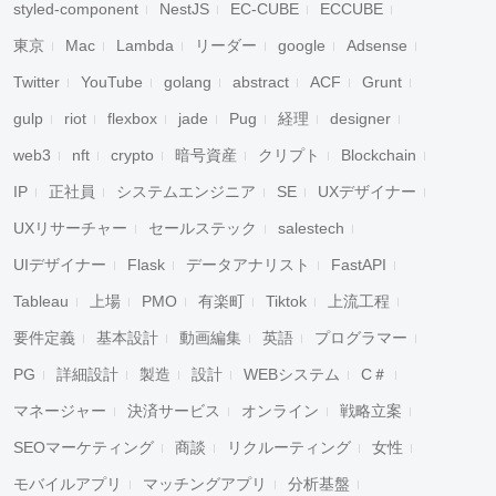
styled-component
NestJS
EC-CUBE
ECCUBE
東京
Mac
Lambda
リーダー
google
Adsense
Twitter
YouTube
golang
abstract
ACF
Grunt
gulp
riot
flexbox
jade
Pug
経理
designer
web3
nft
crypto
暗号資産
クリプト
Blockchain
IP
正社員
システムエンジニア
SE
UXデザイナー
UXリサーチャー
セールステック
salestech
UIデザイナー
Flask
データアナリスト
FastAPI
Tableau
上場
PMO
有楽町
Tiktok
上流工程
要件定義
基本設計
動画編集
英語
プログラマー
PG
詳細設計
製造
設計
WEBシステム
C＃
マネージャー
決済サービス
オンライン
戦略立案
SEOマーケティング
商談
リクルーティング
女性
モバイルアプリ
マッチングアプリ
分析基盤