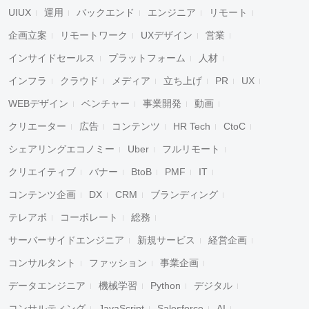
UIUX
運用
バックエンド
エンジニア
リモート
企画立案
リモートワーク
UXデザイン
営業
インサイドセールス
プラットフォーム
人材
インフラ
クラウド
メディア
立ち上げ
PR
UX
WEBデザイン
ベンチャー
事業開発
動画
クリエーター
広告
コンテンツ
HR Tech
CtoC
シェアリングエコノミー
Uber
フルリモート
クリエイティブ
バナー
BtoB
PMF
IT
コンテンツ企画
DX
CRM
ブランディング
テレアポ
コーポレート
総務
サーバーサイドエンジニア
新規サービス
経営企画
コンサルタント
ファッション
事業企画
データエンジニア
機械学習
Python
デジタル
コンサルティング
JavaScript
Salesforce
AI