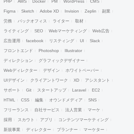
PHP
AWS
Docker
PM
WordPress
CMS
Figma
Sketch
Adobe XD
Invision
Zeplin
副業
労務
バックオフィス
ライター
取材
ライティング
SEO
Webマーケティング
Web広告
広告運用
facebook
リスティング
UI
Slack
フロントエンド
Photoshop
Illustrator
ディレクション
グラフィックデザイナー
Webディレクター
デザイン
ホワイトペーパー
UIデザイン
クライアントワーク
XD
アシスタント
サポート
Git
スタートアップ
Laravel
EC2
HTML
CSS
編集
オウンドメディア
SNS
フリーランス
自社サービス
法人営業
マーケ
採用
スカウト
アプリ
コンテンツマーケティング
新規事業
ディレクター
プランナー
マーケター