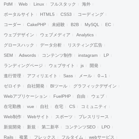
PdM
Web
Linux
フルスタック
海外
ポータルサイト
HTML5
CSS3
コーディング
コーダー
CakePHP
未経験
B2B
MySQL
EC
ウェブデザイン
ウェブメディア
Analytics
グロースハック
データ分析
リスティング広告
SEM
Adwords
コンテンツ制作
instagram
LP
ランディングページ
ウェブサイト
js
開発
進行管理
アフィリエイト
Sass
メール
0→1
ゼロイチ
自社開発
BIツール
グラフィックデザイン
Webアプリケーション
FuelPHP
自由
ウェブ
在宅勤務
vue
自社
在宅
CS
コミュニティ
Web制作
Webサイト
スポーツ
プレスリリース
新規開発
新規
第二新卒
コンテンツSEO
LPO
Rails
複業
フレックス
フルタイム
webサービス