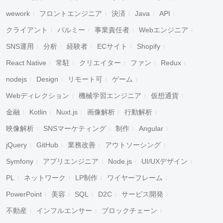
wework
フロントエンジニア
決済
Java
API
クライアント
パルミー
事業責任者
Webエンジニア
SNS運用
分析
経験者
ECサイト
Shopify
React Native
常駐
クリエイター
ファン
Redux
nodejs
Design
リモート可
ゲーム
Webディレクション
機械学習エンジニア
仮想通貨
金融
Kotlin
Nuxt.js
画像解析
行動解析
映像解析
SNSマーケティング
制作
Angular
jQuery
GitHub
業務改善
アウトソーシング
Symfony
アプリエンジニア
Node.js
UI/UXデザイン
PL
ネットワーク
LP制作
ワイヤーフレーム
PowerPoint
美容
SQL
D2C
サービス開発
不動産
インフルエンサー
ブロックチェーン