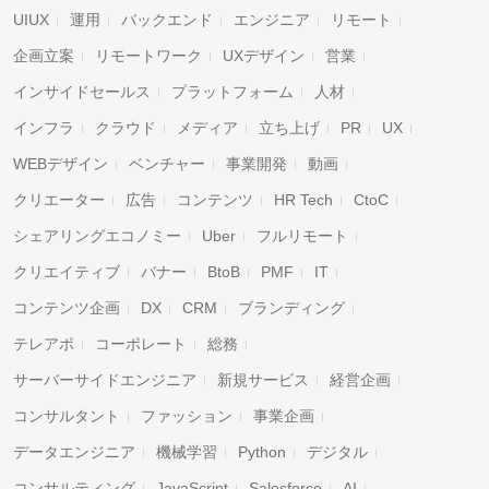
UIUX
運用
バックエンド
エンジニア
リモート
企画立案
リモートワーク
UXデザイン
営業
インサイドセールス
プラットフォーム
人材
インフラ
クラウド
メディア
立ち上げ
PR
UX
WEBデザイン
ベンチャー
事業開発
動画
クリエーター
広告
コンテンツ
HR Tech
CtoC
シェアリングエコノミー
Uber
フルリモート
クリエイティブ
バナー
BtoB
PMF
IT
コンテンツ企画
DX
CRM
ブランディング
テレアポ
コーポレート
総務
サーバーサイドエンジニア
新規サービス
経営企画
コンサルタント
ファッション
事業企画
データエンジニア
機械学習
Python
デジタル
コンサルティング
JavaScript
Salesforce
AI