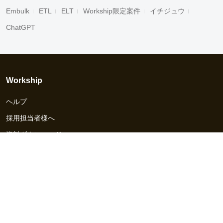
Embulk
ETL
ELT
Workship限定案件
イチジュウ
ChatGPT
Workship
ヘルプ
採用担当者様へ
資料ダウンロード
その他のサービス
Workship EVENT
Workship MAGAZINE
Workship CAREER