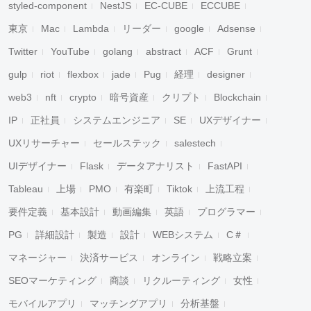
styled-component
NestJS
EC-CUBE
ECCUBE
東京
Mac
Lambda
リーダー
google
Adsense
Twitter
YouTube
golang
abstract
ACF
Grunt
gulp
riot
flexbox
jade
Pug
経理
designer
web3
nft
crypto
暗号資産
クリプト
Blockchain
IP
正社員
システムエンジニア
SE
UXデザイナー
UXリサーチャー
セールステック
salestech
UIデザイナー
Flask
データアナリスト
FastAPI
Tableau
上場
PMO
有楽町
Tiktok
上流工程
要件定義
基本設計
動画編集
英語
プログラマー
PG
詳細設計
製造
設計
WEBシステム
C＃
マネージャー
決済サービス
オンライン
戦略立案
SEOマーケティング
商談
リクルーティング
女性
モバイルアプリ
マッチングアプリ
分析基盤