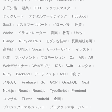
人工知能
起業
CTO
スクラムマスター
テックリード
デジタルマーケティング
HubSpot
SaaS
カスタマーサポート
グローバル
外資
Adobe
イラストレーター
音楽
教育
Unity
Django
Ruby on Rails
モダンな技術
長期継続も可
高時給
UI/UX
Vue.js
サーバーサイド
イラスト
記事
マネジメント
プロモーション
C#
VR
AR
Webデザイナー
Webアプリ
iOS
Swift
エンタメ
Ruby
Backend
アーティスト
toC
C向け
メルカリ
Firebase
Go
GCP
GraphQL
Next
Next.js
React
React.js
TypeScript
Frontend
コンサル
Flutter
Android
企画
プロジェクトマネジメント
プロダクトマネージャー