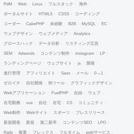
PdM
Web
Linux
フルスタック
海外
ポータルサイト
HTML5
CSS3
コーディング
コーダー
CakePHP
未経験
B2B
MySQL
EC
ウェブデザイン
ウェブメディア
Analytics
グロースハック
データ分析
リスティング広告
SEM
Adwords
コンテンツ制作
instagram
LP
ランディングページ
ウェブサイト
js
開発
進行管理
アフィリエイト
Sass
メール
0→1
ゼロイチ
自社開発
BIツール
グラフィックデザイン
Webアプリケーション
FuelPHP
自由
ウェブ
在宅勤務
vue
自社
在宅
CS
コミュニティ
Web制作
Webサイト
スポーツ
プレスリリース
新規開発
新規
第二新卒
コンテンツSEO
LPO
Rails
複業
フレックス
フルタイム
webサービス