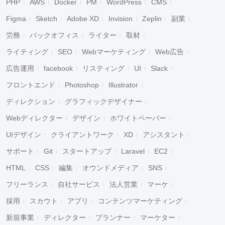
PHP
AWS
Docker
PM
WordPress
CMS
Figma
Sketch
Adobe XD
Invision
Zeplin
副業
労務
バックオフィス
ライター
取材
ライティング
SEO
Webマーケティング
Web広告
広告運用
facebook
リスティング
UI
Slack
フロントエンド
Photoshop
Illustrator
ディレクション
グラフィックデザイナー
Webディレクター
デザイン
ホワイトペーパー
UIデザイン
クライアントワーク
XD
アシスタント
サポート
Git
スタートアップ
Laravel
EC2
HTML
CSS
編集
オウンドメディア
SNS
フリーランス
自社サービス
法人営業
マーケ
採用
スカウト
アプリ
コンテンツマーケティング
新規事業
ディレクター
プランナー
マーケター