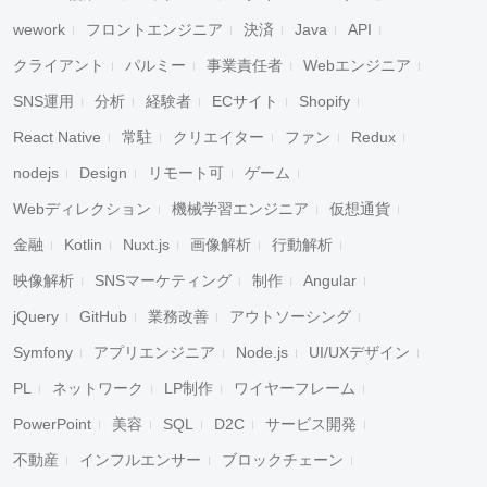
wework
フロントエンジニア
決済
Java
API
クライアント
パルミー
事業責任者
Webエンジニア
SNS運用
分析
経験者
ECサイト
Shopify
React Native
常駐
クリエイター
ファン
Redux
nodejs
Design
リモート可
ゲーム
Webディレクション
機械学習エンジニア
仮想通貨
金融
Kotlin
Nuxt.js
画像解析
行動解析
映像解析
SNSマーケティング
制作
Angular
jQuery
GitHub
業務改善
アウトソーシング
Symfony
アプリエンジニア
Node.js
UI/UXデザイン
PL
ネットワーク
LP制作
ワイヤーフレーム
PowerPoint
美容
SQL
D2C
サービス開発
不動産
インフルエンサー
ブロックチェーン