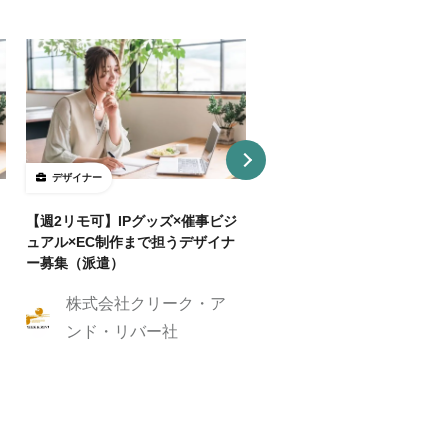
デザイナー
デザイナー
【週2リモ可】IPグッズ×催事ビジ
【週32H～/フルリモ】教育
ュアル×EC制作まで担うデザイナ
プロダクトを持つ企業でUI/
ー募集（派遣）
イナー
株式会社クリーク・ア
株式会社クリーク
ンド・リバー社
ンド・リバー社