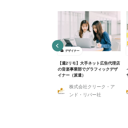
ザイナー
デザイナー
4～5勤務】ネット証券会社で
【週2リモ】大手ネット広告代理店
UXデザイン・ディレクション！
の音楽事業部でグラフィックデザ
イナー（派遣）
株式会社クリーク・ア
株式会社クリーク・ア
ンド・リバー社
ンド・リバー社