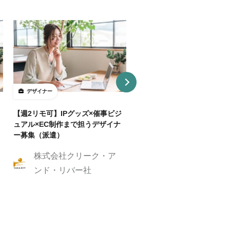
デザイナー
デザイナー
【週2リモ可】IPグッズ×催事ビジ
【週32H～/フルリモ】教育
ュアル×EC制作まで担うデザイナ
プロダクトを持つ企業でUI/
ー募集（派遣）
イナー
株式会社クリーク・ア
株式会社クリーク
ンド・リバー社
ンド・リバー社