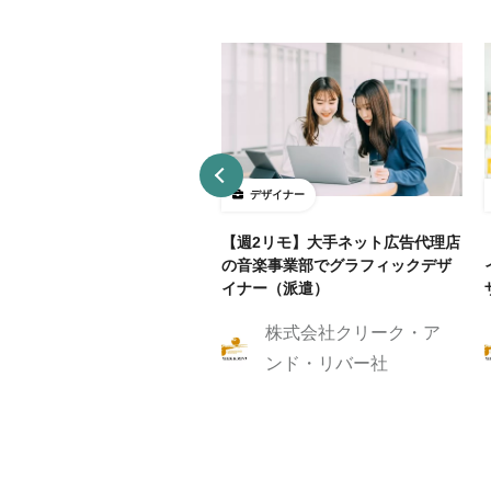
ザイナー
デザイナー
4～5勤務】ネット証券会社で
【週2リモ】大手ネット広告代理店
UXデザイン・ディレクション！
の音楽事業部でグラフィックデザ
イナー（派遣）
株式会社クリーク・ア
株式会社クリーク・ア
ンド・リバー社
ンド・リバー社