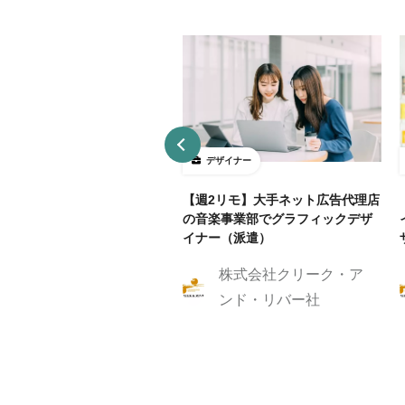
ザイナー
デザイナー
4～5勤務】ネット証券会社で
【週2リモ】大手ネット広告代理店
UXデザイン・ディレクション！
の音楽事業部でグラフィックデザ
イナー（派遣）
株式会社クリーク・ア
株式会社クリーク・ア
ンド・リバー社
ンド・リバー社