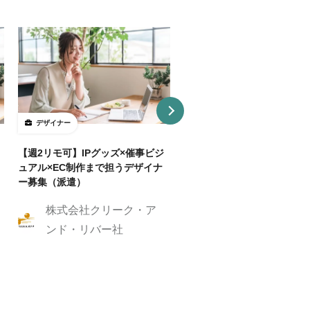
デザイナー
デザイナー
【週2リモ可】IPグッズ×催事ビジ
【週32H～/フルリモ】教育
ュアル×EC制作まで担うデザイナ
プロダクトを持つ企業でUI/
ー募集（派遣）
イナー
株式会社クリーク・ア
株式会社クリーク
ンド・リバー社
ンド・リバー社