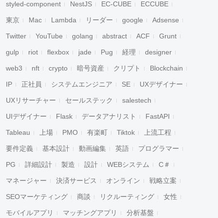
styled-component
NestJS
EC-CUBE
ECCUBE
東京
Mac
Lambda
リーダー
google
Adsense
Twitter
YouTube
golang
abstract
ACF
Grunt
gulp
riot
flexbox
jade
Pug
経理
designer
web3
nft
crypto
暗号資産
クリプト
Blockchain
IP
正社員
システムエンジニア
SE
UXデザイナー
UXリサーチャー
セールステック
salestech
UIデザイナー
Flask
データアナリスト
FastAPI
Tableau
上場
PMO
有楽町
Tiktok
上流工程
要件定義
基本設計
動画編集
英語
プログラマー
PG
詳細設計
製造
設計
WEBシステム
C＃
マネージャー
決済サービス
オンライン
戦略立案
SEOマーケティング
商談
リクルーティング
女性
モバイルアプリ
マッチングアプリ
分析基盤