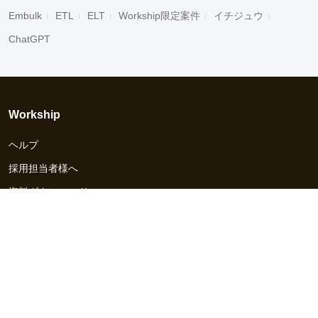
Embulk
ETL
ELT
Workship限定案件
イチジュウ
ChatGPT
Workship
ヘルプ
採用担当者様へ
資料ダウンロード
その他のサービス
Workship EVENT
Workship MAGAZINE
Workship CAREER