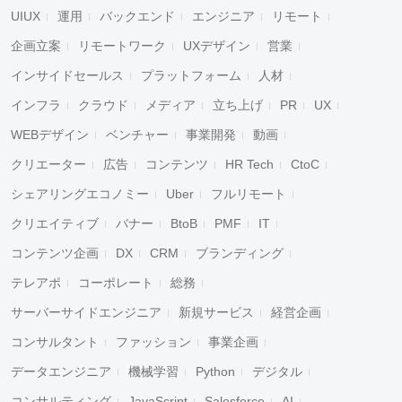
UIUX
運用
バックエンド
エンジニア
リモート
企画立案
リモートワーク
UXデザイン
営業
インサイドセールス
プラットフォーム
人材
インフラ
クラウド
メディア
立ち上げ
PR
UX
WEBデザイン
ベンチャー
事業開発
動画
クリエーター
広告
コンテンツ
HR Tech
CtoC
シェアリングエコノミー
Uber
フルリモート
クリエイティブ
バナー
BtoB
PMF
IT
コンテンツ企画
DX
CRM
ブランディング
テレアポ
コーポレート
総務
サーバーサイドエンジニア
新規サービス
経営企画
コンサルタント
ファッション
事業企画
データエンジニア
機械学習
Python
デジタル
コンサルティング
JavaScript
Salesforce
AI