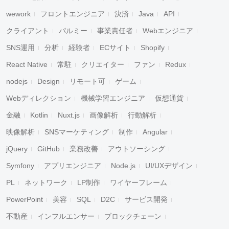
wework
フロントエンジニア
決済
Java
API
クライアント
パルミー
事業責任者
Webエンジニア
SNS運用
分析
経験者
ECサイト
Shopify
React Native
常駐
クリエイター
ファン
Redux
nodejs
Design
リモート可
ゲーム
Webディレクション
機械学習エンジニア
仮想通貨
金融
Kotlin
Nuxt.js
画像解析
行動解析
映像解析
SNSマーケティング
制作
Angular
jQuery
GitHub
業務改善
アウトソーシング
Symfony
アプリエンジニア
Node.js
UI/UXデザイン
PL
ネットワーク
LP制作
ワイヤーフレーム
PowerPoint
美容
SQL
D2C
サービス開発
不動産
インフルエンサー
ブロックチェーン