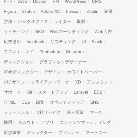
PHP
AWS
Docker
PM
WordPress
CMS
Figma
Sketch
Adobe XD
Invision
Zeplin
副業
労務
バックオフィス
ライター
取材
ライティング
SEO
Webマーケティング
Web広告
広告運用
facebook
リスティング
UI
Slack
フロントエンド
Photoshop
Illustrator
ディレクション
グラフィックデザイナー
Webディレクター
デザイン
ホワイトペーパー
UIデザイン
クライアントワーク
XD
アシスタント
サポート
Git
スタートアップ
Laravel
EC2
HTML
CSS
編集
オウンドメディア
SNS
フリーランス
自社サービス
法人営業
マーケ
採用
スカウト
アプリ
コンテンツマーケティング
新規事業
ディレクター
プランナー
マーケター