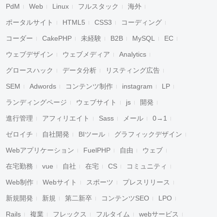
PdM
Web
Linux
フルスタック
海外
ポータルサイト
HTML5
CSS3
コーディング
コーダー
CakePHP
未経験
B2B
MySQL
EC
ウェブデザイン
ウェブメディア
Analytics
グロースハック
データ分析
リスティング広告
SEM
Adwords
コンテンツ制作
instagram
LP
ランディングページ
ウェブサイト
js
開発
進行管理
アフィリエイト
Sass
メール
0→1
ゼロイチ
自社開発
BIツール
グラフィックデザイン
Webアプリケーション
FuelPHP
自由
ウェブ
在宅勤務
vue
自社
在宅
CS
コミュニティ
Web制作
Webサイト
スポーツ
プレスリリース
新規開発
新規
第二新卒
コンテンツSEO
LPO
Rails
複業
フレックス
フルタイム
webサービス