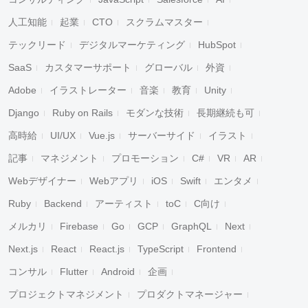
人工知能
起業
CTO
スクラムマスター
テックリード
デジタルマーケティング
HubSpot
SaaS
カスタマーサポート
グローバル
外資
Adobe
イラストレーター
音楽
教育
Unity
Django
Ruby on Rails
モダンな技術
長期継続も可
高時給
UI/UX
Vue.js
サーバーサイド
イラスト
記事
マネジメント
プロモーション
C#
VR
AR
Webデザイナー
Webアプリ
iOS
Swift
エンタメ
Ruby
Backend
アーティスト
toC
C向け
メルカリ
Firebase
Go
GCP
GraphQL
Next
Next.js
React
React.js
TypeScript
Frontend
コンサル
Flutter
Android
企画
プロジェクトマネジメント
プロダクトマネージャー