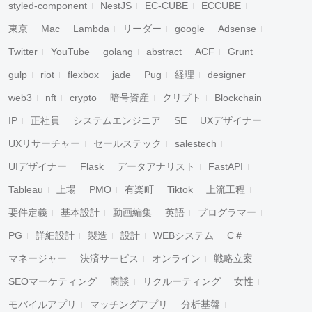
styled-component
NestJS
EC-CUBE
ECCUBE
東京
Mac
Lambda
リーダー
google
Adsense
Twitter
YouTube
golang
abstract
ACF
Grunt
gulp
riot
flexbox
jade
Pug
経理
designer
web3
nft
crypto
暗号資産
クリプト
Blockchain
IP
正社員
システムエンジニア
SE
UXデザイナー
UXリサーチャー
セールステック
salestech
UIデザイナー
Flask
データアナリスト
FastAPI
Tableau
上場
PMO
有楽町
Tiktok
上流工程
要件定義
基本設計
動画編集
英語
プログラマー
PG
詳細設計
製造
設計
WEBシステム
C＃
マネージャー
決済サービス
オンライン
戦略立案
SEOマーケティング
商談
リクルーティング
女性
モバイルアプリ
マッチングアプリ
分析基盤