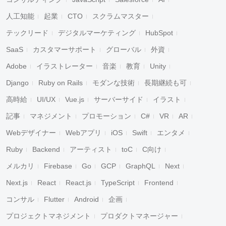
人工知能
起業
CTO
スクラムマスター
テックリード
デジタルマーケティング
HubSpot
SaaS
カスタマーサポート
グローバル
外資
Adobe
イラストレーター
音楽
教育
Unity
Django
Ruby on Rails
モダンな技術
長期継続も可
高時給
UI/UX
Vue.js
サーバーサイド
イラスト
記事
マネジメント
プロモーション
C#
VR
AR
Webデザイナー
Webアプリ
iOS
Swift
エンタメ
Ruby
Backend
アーティスト
toC
C向け
メルカリ
Firebase
Go
GCP
GraphQL
Next
Next.js
React
React.js
TypeScript
Frontend
コンサル
Flutter
Android
企画
プロジェクトマネジメント
プロダクトマネージャー