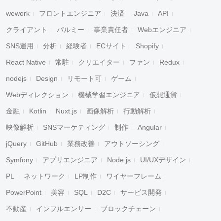
wework
フロントエンジニア
決済
Java
API
クライアント
パルミー
事業責任者
Webエンジニア
SNS運用
分析
経験者
ECサイト
Shopify
React Native
常駐
クリエイター
ファン
Redux
nodejs
Design
リモート可
ゲーム
Webディレクション
機械学習エンジニア
仮想通貨
金融
Kotlin
Nuxt.js
画像解析
行動解析
映像解析
SNSマーケティング
制作
Angular
jQuery
GitHub
業務改善
アウトソーシング
Symfony
アプリエンジニア
Node.js
UI/UXデザイン
PL
ネットワーク
LP制作
ワイヤーフレーム
PowerPoint
美容
SQL
D2C
サービス開発
不動産
インフルエンサー
ブロックチェーン