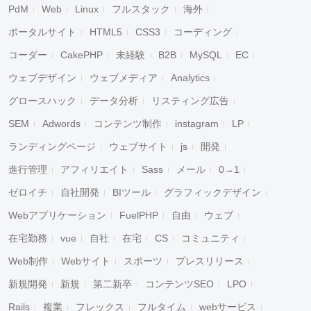
PdM
Web
Linux
フルスタック
海外
ポータルサイト
HTML5
CSS3
コーディング
コーダー
CakePHP
未経験
B2B
MySQL
EC
ウェブデザイン
ウェブメディア
Analytics
グロースハック
データ分析
リスティング広告
SEM
Adwords
コンテンツ制作
instagram
LP
ランディングページ
ウェブサイト
js
開発
進行管理
アフィリエイト
Sass
メール
0→1
ゼロイチ
自社開発
BIツール
グラフィックデザイン
Webアプリケーション
FuelPHP
自由
ウェブ
在宅勤務
vue
自社
在宅
CS
コミュニティ
Web制作
Webサイト
スポーツ
プレスリリース
新規開発
新規
第二新卒
コンテンツSEO
LPO
Rails
複業
フレックス
フルタイム
webサービス