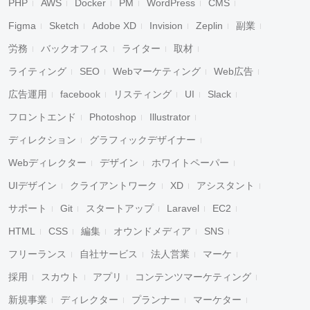
PHP
AWS
Docker
PM
WordPress
CMS
Figma
Sketch
Adobe XD
Invision
Zeplin
副業
労務
バックオフィス
ライター
取材
ライティング
SEO
Webマーケティング
Web広告
広告運用
facebook
リスティング
UI
Slack
フロントエンド
Photoshop
Illustrator
ディレクション
グラフィックデザイナー
Webディレクター
デザイン
ホワイトペーパー
UIデザイン
クライアントワーク
XD
アシスタント
サポート
Git
スタートアップ
Laravel
EC2
HTML
CSS
編集
オウンドメディア
SNS
フリーランス
自社サービス
法人営業
マーケ
採用
スカウト
アプリ
コンテンツマーケティング
新規事業
ディレクター
プランナー
マーケター