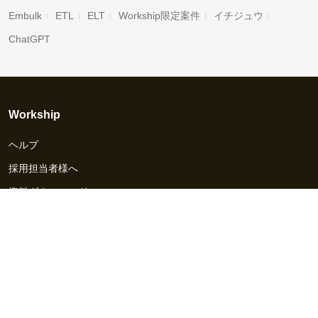
Embulk
ETL
ELT
Workship限定案件
イチジュウ
ChatGPT
Workship
ヘルプ
採用担当者様へ
資料ダウンロード
その他のサービス
Workship EVENT
Workship MAGAZINE
Workship CAREER