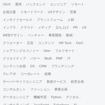
UIUX
運用
バックエンド
エンジニア
リモート
企画立案
リモートワーク
UXデザイン
営業
インサイドセールス
プラットフォーム
人材
インフラ
クラウド
メディア
立ち上げ
PR
UX
WEBデザイン
ベンチャー
事業開発
動画
クリエーター
広告
コンテンツ
HR Tech
CtoC
シェアリングエコノミー
Uber
フルリモート
クリエイティブ
バナー
BtoB
PMF
IT
コンテンツ企画
DX
CRM
ブランディング
テレアポ
コーポレート
総務
サーバーサイドエンジニア
新規サービス
経営企画
コンサルタント
ファッション
事業企画
データエンジニア
機械学習
Python
デジタル
コンサルティング
JavaScript
Salesforce
AI