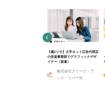
ザイナー
デザイナー
4～5勤務】ネット証券会社で
【週2リモ】大手ネット広告代理店
UXデザイン・ディレクション！
の音楽事業部でグラフィックデザ
イナー（派遣）
株式会社クリーク・ア
株式会社クリーク・ア
ンド・リバー社
ンド・リバー社