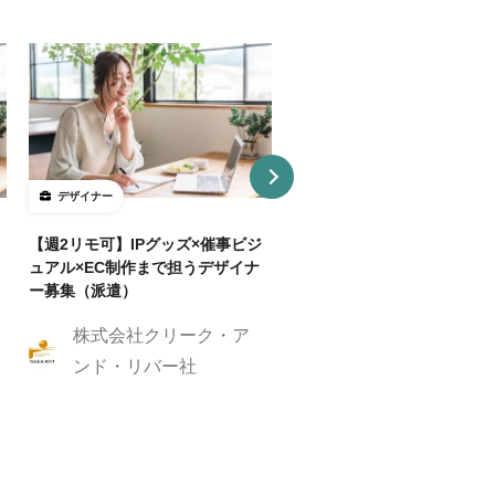
デザイナー
デザイナー
【週2リモ可】IPグッズ×催事ビジ
【週32H～/フルリモ】教育
ュアル×EC制作まで担うデザイナ
プロダクトを持つ企業でUI/
ー募集（派遣）
イナー
株式会社クリーク・ア
株式会社クリーク
ンド・リバー社
ンド・リバー社