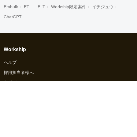
Embulk
ETL
ELT
Workship限定案件
イチジュウ
ChatGPT
Workship
ヘルプ
採用担当者様へ
資料ダウンロード
その他のサービス
Workship EVENT
Workship MAGAZINE
Workship CAREER