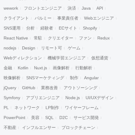
wework
フロントエンジニア
決済
Java
API
クライアント
パルミー
事業責任者
Webエンジニア
SNS運用
分析
経験者
ECサイト
Shopify
React Native
常駐
クリエイター
ファン
Redux
nodejs
Design
リモート可
ゲーム
Webディレクション
機械学習エンジニア
仮想通貨
金融
Kotlin
Nuxt.js
画像解析
行動解析
映像解析
SNSマーケティング
制作
Angular
jQuery
GitHub
業務改善
アウトソーシング
Symfony
アプリエンジニア
Node.js
UI/UXデザイン
PL
ネットワーク
LP制作
ワイヤーフレーム
PowerPoint
美容
SQL
D2C
サービス開発
不動産
インフルエンサー
ブロックチェーン