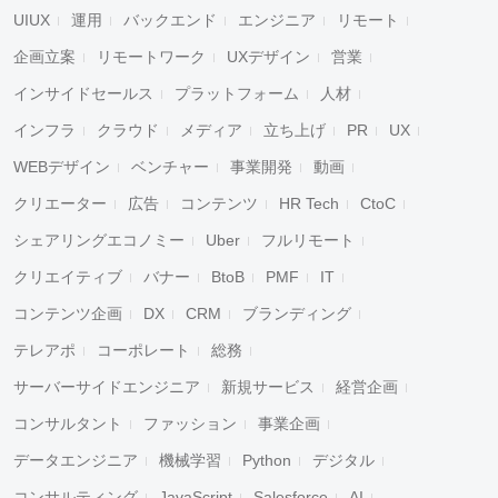
UIUX
運用
バックエンド
エンジニア
リモート
企画立案
リモートワーク
UXデザイン
営業
インサイドセールス
プラットフォーム
人材
インフラ
クラウド
メディア
立ち上げ
PR
UX
WEBデザイン
ベンチャー
事業開発
動画
クリエーター
広告
コンテンツ
HR Tech
CtoC
シェアリングエコノミー
Uber
フルリモート
クリエイティブ
バナー
BtoB
PMF
IT
コンテンツ企画
DX
CRM
ブランディング
テレアポ
コーポレート
総務
サーバーサイドエンジニア
新規サービス
経営企画
コンサルタント
ファッション
事業企画
データエンジニア
機械学習
Python
デジタル
コンサルティング
JavaScript
Salesforce
AI