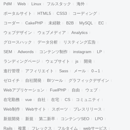
PdM
Web
Linux
フルスタック
海外
ポータルサイト
HTML5
CSS3
コーディング
コーダー
CakePHP
未経験
B2B
MySQL
EC
ウェブデザイン
ウェブメディア
Analytics
グロースハック
データ分析
リスティング広告
SEM
Adwords
コンテンツ制作
instagram
LP
ランディングページ
ウェブサイト
js
開発
進行管理
アフィリエイト
Sass
メール
0→1
ゼロイチ
自社開発
BIツール
グラフィックデザイン
Webアプリケーション
FuelPHP
自由
ウェブ
在宅勤務
vue
自社
在宅
CS
コミュニティ
Web制作
Webサイト
スポーツ
プレスリリース
新規開発
新規
第二新卒
コンテンツSEO
LPO
Rails
複業
フレックス
フルタイム
webサービス