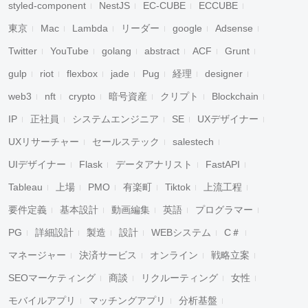
styled-component
NestJS
EC-CUBE
ECCUBE
東京
Mac
Lambda
リーダー
google
Adsense
Twitter
YouTube
golang
abstract
ACF
Grunt
gulp
riot
flexbox
jade
Pug
経理
designer
web3
nft
crypto
暗号資産
クリプト
Blockchain
IP
正社員
システムエンジニア
SE
UXデザイナー
UXリサーチャー
セールステック
salestech
UIデザイナー
Flask
データアナリスト
FastAPI
Tableau
上場
PMO
有楽町
Tiktok
上流工程
要件定義
基本設計
動画編集
英語
プログラマー
PG
詳細設計
製造
設計
WEBシステム
C＃
マネージャー
決済サービス
オンライン
戦略立案
SEOマーケティング
商談
リクルーティング
女性
モバイルアプリ
マッチングアプリ
分析基盤