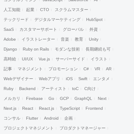
人工知能
起業
CTO
スクラムマスター
テックリード
デジタルマーケティング
HubSpot
SaaS
カスタマーサポート
グローバル
外資
Adobe
イラストレーター
音楽
教育
Unity
Django
Ruby on Rails
モダンな技術
長期継続も可
高時給
UI/UX
Vue.js
サーバーサイド
イラスト
記事
マネジメント
プロモーション
C#
VR
AR
Webデザイナー
Webアプリ
iOS
Swift
エンタメ
Ruby
Backend
アーティスト
toC
C向け
メルカリ
Firebase
Go
GCP
GraphQL
Next
Next.js
React
React.js
TypeScript
Frontend
コンサル
Flutter
Android
企画
プロジェクトマネジメント
プロダクトマネージャー