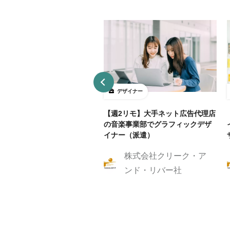
ザイナー
デザイナー
4～5勤務】ネット証券会社で
【週2リモ】大手ネット広告代理店
UXデザイン・ディレクション！
の音楽事業部でグラフィックデザ
イナー（派遣）
株式会社クリーク・ア
株式会社クリーク・ア
ンド・リバー社
ンド・リバー社