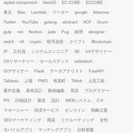
styled-component
NestJS
EC-CUBE
ECCUBE
東京
Mac
Lambda
リーダー
google
Adsense
Twitter
YouTube
golang
abstract
ACF
Grunt
gulp
riot
flexbox
jade
Pug
経理
designer
web3
nft
crypto
暗号資産
クリプト
Blockchain
IP
正社員
システムエンジニア
SE
UXデザイナー
UXリサーチャー
セールステック
salestech
UIデザイナー
Flask
データアナリスト
FastAPI
Tableau
上場
PMO
有楽町
Tiktok
上流工程
要件定義
基本設計
動画編集
英語
プログラマー
PG
詳細設計
製造
設計
WEBシステム
C＃
マネージャー
決済サービス
オンライン
戦略立案
SEOマーケティング
商談
リクルーティング
女性
モバイルアプリ
マッチングアプリ
分析基盤