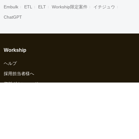
Embulk
ETL
ELT
Workship限定案件
イチジュウ
ChatGPT
Workship
ヘルプ
採用担当者様へ
資料ダウンロード
その他のサービス
Workship EVENT
Workship MAGAZINE
Workship CAREER