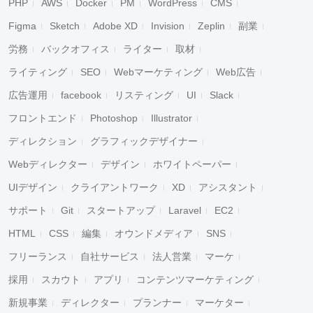
PHP
AWS
Docker
PM
WordPress
CMS
Figma
Sketch
Adobe XD
Invision
Zeplin
副業
労務
バックオフィス
ライター
取材
ライティング
SEO
Webマーケティング
Web広告
広告運用
facebook
リスティング
UI
Slack
フロントエンド
Photoshop
Illustrator
ディレクション
グラフィックデザイナー
Webディレクター
デザイン
ホワイトペーパー
UIデザイン
クライアントワーク
XD
アシスタント
サポート
Git
スタートアップ
Laravel
EC2
HTML
CSS
編集
オウンドメディア
SNS
フリーランス
自社サービス
法人営業
マーケ
採用
スカウト
アプリ
コンテンツマーケティング
新規事業
ディレクター
プランナー
マーケター