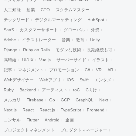
人工知能
起業
CTO
スクラムマスター
テックリード
デジタルマーケティング
HubSpot
SaaS
カスタマーサポート
グローバル
外資
Adobe
イラストレーター
音楽
教育
Unity
Django
Ruby on Rails
モダンな技術
長期継続も可
高時給
UI/UX
Vue.js
サーバーサイド
イラスト
記事
マネジメント
プロモーション
C#
VR
AR
Webデザイナー
Webアプリ
iOS
Swift
エンタメ
Ruby
Backend
アーティスト
toC
C向け
メルカリ
Firebase
Go
GCP
GraphQL
Next
Next.js
React
React.js
TypeScript
Frontend
コンサル
Flutter
Android
企画
プロジェクトマネジメント
プロダクトマネージャー