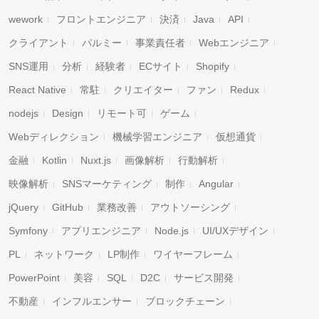
wework
フロントエンジニア
決済
Java
API
クライアント
パルミー
事業責任者
Webエンジニア
SNS運用
分析
経験者
ECサイト
Shopify
React Native
常駐
クリエイター
ファン
Redux
nodejs
Design
リモート可
ゲーム
Webディレクション
機械学習エンジニア
仮想通貨
金融
Kotlin
Nuxt.js
画像解析
行動解析
映像解析
SNSマーケティング
制作
Angular
jQuery
GitHub
業務改善
アウトソーシング
Symfony
アプリエンジニア
Node.js
UI/UXデザイン
PL
ネットワーク
LP制作
ワイヤーフレーム
PowerPoint
美容
SQL
D2C
サービス開発
不動産
インフルエンサー
ブロックチェーン