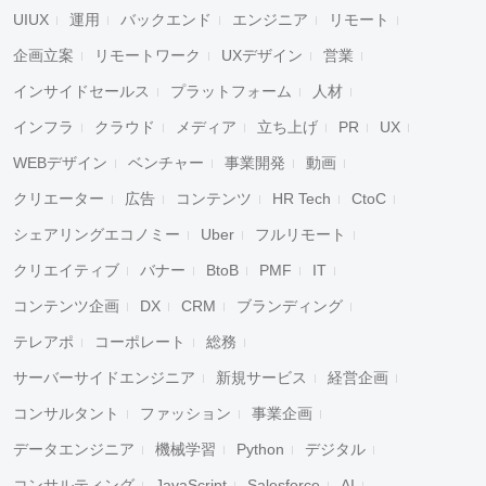
UIUX
運用
バックエンド
エンジニア
リモート
企画立案
リモートワーク
UXデザイン
営業
インサイドセールス
プラットフォーム
人材
インフラ
クラウド
メディア
立ち上げ
PR
UX
WEBデザイン
ベンチャー
事業開発
動画
クリエーター
広告
コンテンツ
HR Tech
CtoC
シェアリングエコノミー
Uber
フルリモート
クリエイティブ
バナー
BtoB
PMF
IT
コンテンツ企画
DX
CRM
ブランディング
テレアポ
コーポレート
総務
サーバーサイドエンジニア
新規サービス
経営企画
コンサルタント
ファッション
事業企画
データエンジニア
機械学習
Python
デジタル
コンサルティング
JavaScript
Salesforce
AI