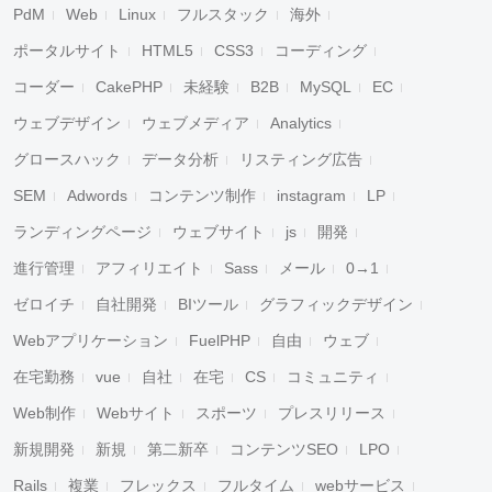
PdM
Web
Linux
フルスタック
海外
ポータルサイト
HTML5
CSS3
コーディング
コーダー
CakePHP
未経験
B2B
MySQL
EC
ウェブデザイン
ウェブメディア
Analytics
グロースハック
データ分析
リスティング広告
SEM
Adwords
コンテンツ制作
instagram
LP
ランディングページ
ウェブサイト
js
開発
進行管理
アフィリエイト
Sass
メール
0→1
ゼロイチ
自社開発
BIツール
グラフィックデザイン
Webアプリケーション
FuelPHP
自由
ウェブ
在宅勤務
vue
自社
在宅
CS
コミュニティ
Web制作
Webサイト
スポーツ
プレスリリース
新規開発
新規
第二新卒
コンテンツSEO
LPO
Rails
複業
フレックス
フルタイム
webサービス