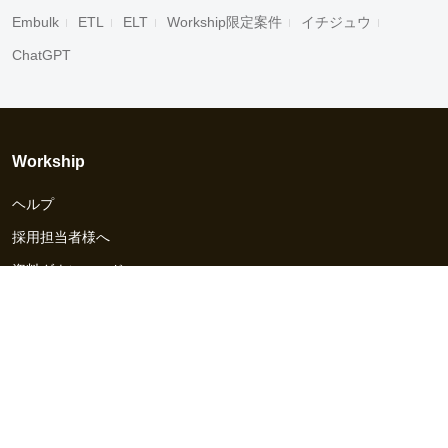
Embulk
ETL
ELT
Workship限定案件
イチジュウ
ChatGPT
Workship
ヘルプ
採用担当者様へ
資料ダウンロード
その他のサービス
Workship EVENT
Workship MAGAZINE
Workship CAREER