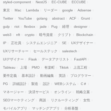
styled-component
NestJS
EC-CUBE
ECCUBE
東京
Mac
Lambda
リーダー
google
Adsense
Twitter
YouTube
golang
abstract
ACF
Grunt
gulp
riot
flexbox
jade
Pug
経理
designer
web3
nft
crypto
暗号資産
クリプト
Blockchain
IP
正社員
システムエンジニア
SE
UXデザイナー
UXリサーチャー
セールステック
salestech
UIデザイナー
Flask
データアナリスト
FastAPI
Tableau
上場
PMO
有楽町
Tiktok
上流工程
要件定義
基本設計
動画編集
英語
プログラマー
PG
詳細設計
製造
設計
WEBシステム
C＃
マネージャー
決済サービス
オンライン
戦略立案
SEOマーケティング
商談
リクルーティング
女性
モバイルアプリ
マッチングアプリ
分析基盤