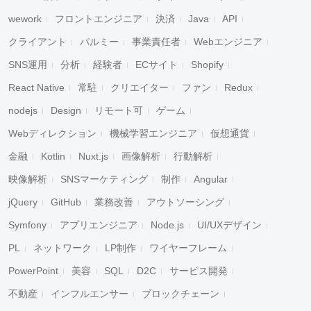
wework
フロントエンジニア
決済
Java
API
クライアント
パルミー
事業責任者
Webエンジニア
SNS運用
分析
経験者
ECサイト
Shopify
React Native
常駐
クリエイター
ファン
Redux
nodejs
Design
リモート可
ゲーム
Webディレクション
機械学習エンジニア
仮想通貨
金融
Kotlin
Nuxt.js
画像解析
行動解析
映像解析
SNSマーケティング
制作
Angular
jQuery
GitHub
業務改善
アウトソーシング
Symfony
アプリエンジニア
Node.js
UI/UXデザイン
PL
ネットワーク
LP制作
ワイヤーフレーム
PowerPoint
美容
SQL
D2C
サービス開発
不動産
インフルエンサー
ブロックチェーン