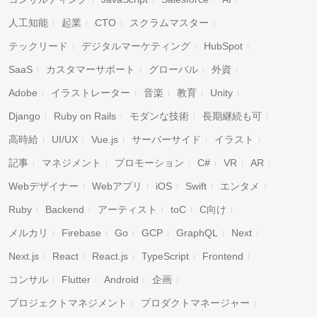
人工知能
起業
CTO
スクラムマスター
テックリード
デジタルマーケティング
HubSpot
SaaS
カスタマーサポート
グローバル
外資
Adobe
イラストレーター
音楽
教育
Unity
Django
Ruby on Rails
モダンな技術
長期継続も可
高時給
UI/UX
Vue.js
サーバーサイド
イラスト
記事
マネジメント
プロモーション
C#
VR
AR
Webデザイナー
Webアプリ
iOS
Swift
エンタメ
Ruby
Backend
アーティスト
toC
C向け
メルカリ
Firebase
Go
GCP
GraphQL
Next
Next.js
React
React.js
TypeScript
Frontend
コンサル
Flutter
Android
企画
プロジェクトマネジメント
プロダクトマネージャー