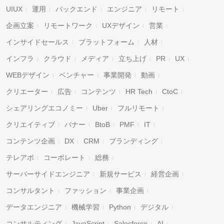
UIUX
運用
バックエンド
エンジニア
リモート
企画立案
リモートワーク
UXデザイン
営業
インサイドセールス
プラットフォーム
人材
インフラ
クラウド
メディア
立ち上げ
PR
UX
WEBデザイン
ベンチャー
事業開発
動画
クリエーター
広告
コンテンツ
HR Tech
CtoC
シェアリングエコノミー
Uber
フルリモート
クリエイティブ
バナー
BtoB
PMF
IT
コンテンツ企画
DX
CRM
ブランディング
テレアポ
コーポレート
総務
サーバーサイドエンジニア
新規サービス
経営企画
コンサルタント
ファッション
事業企画
データエンジニア
機械学習
Python
デジタル
コンサルティング
JavaScript
Salesforce
AI