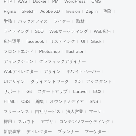
PHP
AWS
Docker
PM
WordPress
CMS
Figma
Sketch
Adobe XD
Invision
Zeplin
副業
労務
バックオフィス
ライター
取材
ライティング
SEO
Webマーケティング
Web広告
広告運用
facebook
リスティング
UI
Slack
フロントエンド
Photoshop
Illustrator
ディレクション
グラフィックデザイナー
Webディレクター
デザイン
ホワイトペーパー
UIデザイン
クライアントワーク
XD
アシスタント
サポート
Git
スタートアップ
Laravel
EC2
HTML
CSS
編集
オウンドメディア
SNS
フリーランス
自社サービス
法人営業
マーケ
採用
スカウト
アプリ
コンテンツマーケティング
新規事業
ディレクター
プランナー
マーケター