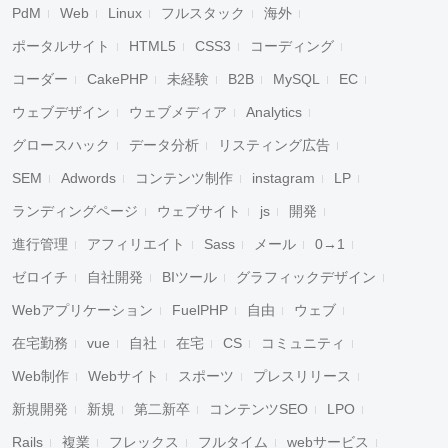
PdM
Web
Linux
フルスタック
海外
ポータルサイト
HTML5
CSS3
コーディング
コーダー
CakePHP
未経験
B2B
MySQL
EC
ウェブデザイン
ウェブメディア
Analytics
グロースハック
データ分析
リスティング広告
SEM
Adwords
コンテンツ制作
instagram
LP
ランディングページ
ウェブサイト
js
開発
進行管理
アフィリエイト
Sass
メール
0→1
ゼロイチ
自社開発
BIツール
グラフィックデザイン
Webアプリケーション
FuelPHP
自由
ウェブ
在宅勤務
vue
自社
在宅
CS
コミュニティ
Web制作
Webサイト
スポーツ
プレスリリース
新規開発
新規
第二新卒
コンテンツSEO
LPO
Rails
複業
フレックス
フルタイム
webサービス