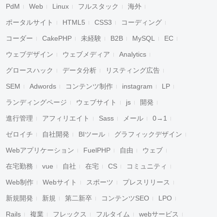
PdM
Web
Linux
フルスタック
海外
ポータルサイト
HTML5
CSS3
コーディング
コーダー
CakePHP
未経験
B2B
MySQL
EC
ウェブデザイン
ウェブメディア
Analytics
グロースハック
データ分析
リスティング広告
SEM
Adwords
コンテンツ制作
instagram
LP
ランディングページ
ウェブサイト
js
開発
進行管理
アフィリエイト
Sass
メール
0→1
ゼロイチ
自社開発
BIツール
グラフィックデザイン
Webアプリケーション
FuelPHP
自由
ウェブ
在宅勤務
vue
自社
在宅
CS
コミュニティ
Web制作
Webサイト
スポーツ
プレスリリース
新規開発
新規
第二新卒
コンテンツSEO
LPO
Rails
複業
フレックス
フルタイム
webサービス