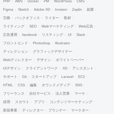
PHP
AWS
Docker
PM
WordPress
CMS
Figma
Sketch
Adobe XD
Invision
Zeplin
副業
労務
バックオフィス
ライター
取材
ライティング
SEO
Webマーケティング
Web広告
広告運用
facebook
リスティング
UI
Slack
フロントエンド
Photoshop
Illustrator
ディレクション
グラフィックデザイナー
Webディレクター
デザイン
ホワイトペーパー
UIデザイン
クライアントワーク
XD
アシスタント
サポート
Git
スタートアップ
Laravel
EC2
HTML
CSS
編集
オウンドメディア
SNS
フリーランス
自社サービス
法人営業
マーケ
採用
スカウト
アプリ
コンテンツマーケティング
新規事業
ディレクター
プランナー
マーケター