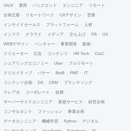
UIUX
運用
バックエンド
エンジニア
リモート
企画立案
リモートワーク
UXデザイン
営業
インサイドセールス
プラットフォーム
人材
インフラ
クラウド
メディア
立ち上げ
PR
UX
WEBデザイン
ベンチャー
事業開発
動画
クリエーター
広告
コンテンツ
HR Tech
CtoC
シェアリングエコノミー
Uber
フルリモート
クリエイティブ
バナー
BtoB
PMF
IT
コンテンツ企画
DX
CRM
ブランディング
テレアポ
コーポレート
総務
サーバーサイドエンジニア
新規サービス
経営企画
コンサルタント
ファッション
事業企画
データエンジニア
機械学習
Python
デジタル
コンサルティング
JavaScript
Salesforce
AI