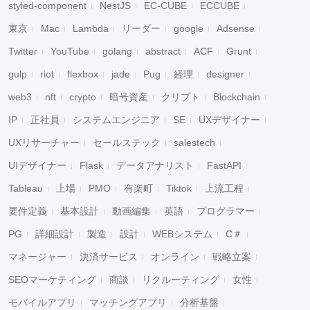
styled-component
NestJS
EC-CUBE
ECCUBE
東京
Mac
Lambda
リーダー
google
Adsense
Twitter
YouTube
golang
abstract
ACF
Grunt
gulp
riot
flexbox
jade
Pug
経理
designer
web3
nft
crypto
暗号資産
クリプト
Blockchain
IP
正社員
システムエンジニア
SE
UXデザイナー
UXリサーチャー
セールステック
salestech
UIデザイナー
Flask
データアナリスト
FastAPI
Tableau
上場
PMO
有楽町
Tiktok
上流工程
要件定義
基本設計
動画編集
英語
プログラマー
PG
詳細設計
製造
設計
WEBシステム
C＃
マネージャー
決済サービス
オンライン
戦略立案
SEOマーケティング
商談
リクルーティング
女性
モバイルアプリ
マッチングアプリ
分析基盤