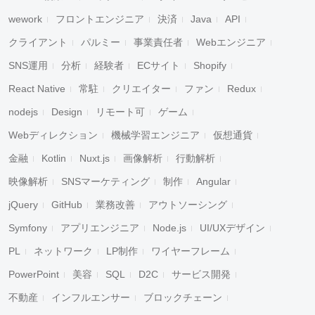
wework
フロントエンジニア
決済
Java
API
クライアント
パルミー
事業責任者
Webエンジニア
SNS運用
分析
経験者
ECサイト
Shopify
React Native
常駐
クリエイター
ファン
Redux
nodejs
Design
リモート可
ゲーム
Webディレクション
機械学習エンジニア
仮想通貨
金融
Kotlin
Nuxt.js
画像解析
行動解析
映像解析
SNSマーケティング
制作
Angular
jQuery
GitHub
業務改善
アウトソーシング
Symfony
アプリエンジニア
Node.js
UI/UXデザイン
PL
ネットワーク
LP制作
ワイヤーフレーム
PowerPoint
美容
SQL
D2C
サービス開発
不動産
インフルエンサー
ブロックチェーン