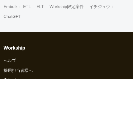
Embulk
ETL
ELT
Workship限定案件
イチジュウ
ChatGPT
Workship
ヘルプ
採用担当者様へ
資料ダウンロード
その他のサービス
Workship EVENT
Workship MAGAZINE
Workship CAREER