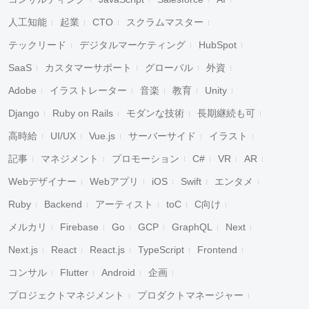
人工知能
起業
CTO
スクラムマスター
テックリード
デジタルマーケティング
HubSpot
SaaS
カスタマーサポート
グローバル
外資
Adobe
イラストレーター
音楽
教育
Unity
Django
Ruby on Rails
モダンな技術
長期継続も可
高時給
UI/UX
Vue.js
サーバーサイド
イラスト
記事
マネジメント
プロモーション
C#
VR
AR
Webデザイナー
Webアプリ
iOS
Swift
エンタメ
Ruby
Backend
アーティスト
toC
C向け
メルカリ
Firebase
Go
GCP
GraphQL
Next
Next.js
React
React.js
TypeScript
Frontend
コンサル
Flutter
Android
企画
プロジェクトマネジメント
プロダクトマネージャー