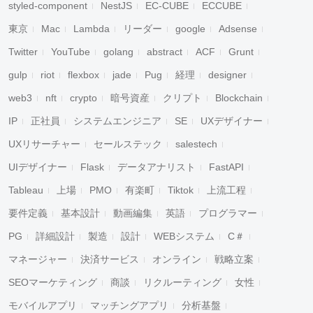
styled-component
NestJS
EC-CUBE
ECCUBE
東京
Mac
Lambda
リーダー
google
Adsense
Twitter
YouTube
golang
abstract
ACF
Grunt
gulp
riot
flexbox
jade
Pug
経理
designer
web3
nft
crypto
暗号資産
クリプト
Blockchain
IP
正社員
システムエンジニア
SE
UXデザイナー
UXリサーチャー
セールステック
salestech
UIデザイナー
Flask
データアナリスト
FastAPI
Tableau
上場
PMO
有楽町
Tiktok
上流工程
要件定義
基本設計
動画編集
英語
プログラマー
PG
詳細設計
製造
設計
WEBシステム
C＃
マネージャー
決済サービス
オンライン
戦略立案
SEOマーケティング
商談
リクルーティング
女性
モバイルアプリ
マッチングアプリ
分析基盤