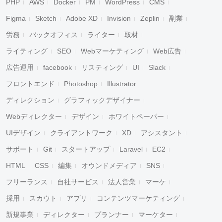
PHP
AWS
Docker
PM
WordPress
CMS
Figma
Sketch
Adobe XD
Invision
Zeplin
副業
労務
バックオフィス
ライター
取材
ライティング
SEO
Webマーケティング
Web広告
広告運用
facebook
リスティング
UI
Slack
フロントエンド
Photoshop
Illustrator
ディレクション
グラフィックデザイナー
Webディレクター
デザイン
ホワイトペーパー
UIデザイン
クライアントワーク
XD
アシスタント
サポート
Git
スタートアップ
Laravel
EC2
HTML
CSS
編集
オウンドメディア
SNS
フリーランス
自社サービス
法人営業
マーケ
採用
スカウト
アプリ
コンテンツマーケティング
新規事業
ディレクター
プランナー
マーケター