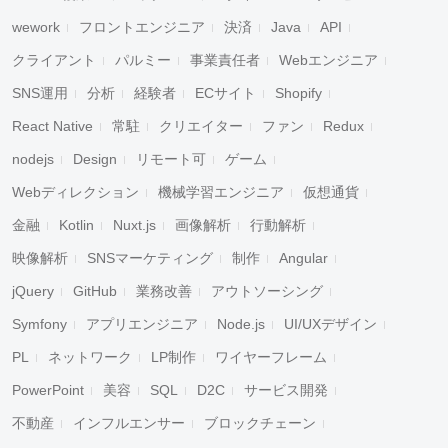
wework
フロントエンジニア
決済
Java
API
クライアント
パルミー
事業責任者
Webエンジニア
SNS運用
分析
経験者
ECサイト
Shopify
React Native
常駐
クリエイター
ファン
Redux
nodejs
Design
リモート可
ゲーム
Webディレクション
機械学習エンジニア
仮想通貨
金融
Kotlin
Nuxt.js
画像解析
行動解析
映像解析
SNSマーケティング
制作
Angular
jQuery
GitHub
業務改善
アウトソーシング
Symfony
アプリエンジニア
Node.js
UI/UXデザイン
PL
ネットワーク
LP制作
ワイヤーフレーム
PowerPoint
美容
SQL
D2C
サービス開発
不動産
インフルエンサー
ブロックチェーン