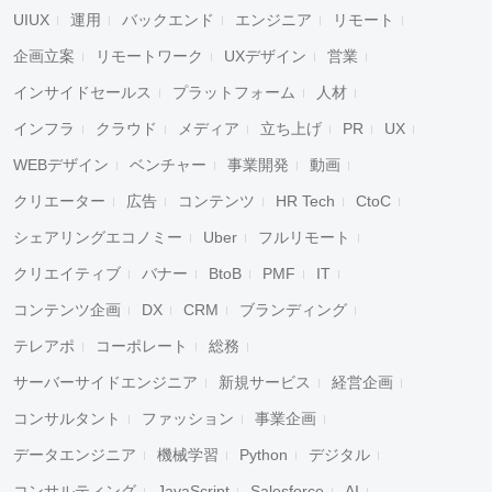
UIUX
運用
バックエンド
エンジニア
リモート
企画立案
リモートワーク
UXデザイン
営業
インサイドセールス
プラットフォーム
人材
インフラ
クラウド
メディア
立ち上げ
PR
UX
WEBデザイン
ベンチャー
事業開発
動画
クリエーター
広告
コンテンツ
HR Tech
CtoC
シェアリングエコノミー
Uber
フルリモート
クリエイティブ
バナー
BtoB
PMF
IT
コンテンツ企画
DX
CRM
ブランディング
テレアポ
コーポレート
総務
サーバーサイドエンジニア
新規サービス
経営企画
コンサルタント
ファッション
事業企画
データエンジニア
機械学習
Python
デジタル
コンサルティング
JavaScript
Salesforce
AI