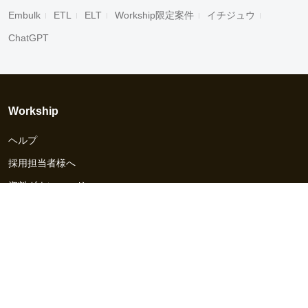
Embulk
ETL
ELT
Workship限定案件
イチジュウ
ChatGPT
Workship
ヘルプ
採用担当者様へ
資料ダウンロード
その他のサービス
Workship EVENT
Workship MAGAZINE
Workship CAREER