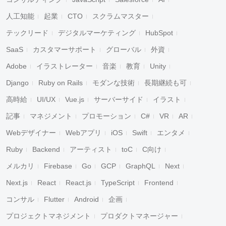
人工知能
起業
CTO
スクラムマスター
テックリード
デジタルマーケティング
HubSpot
SaaS
カスタマーサポート
グローバル
外資
Adobe
イラストレーター
音楽
教育
Unity
Django
Ruby on Rails
モダンな技術
長期継続も可
高時給
UI/UX
Vue.js
サーバーサイド
イラスト
記事
マネジメント
プロモーション
C#
VR
AR
Webデザイナー
Webアプリ
iOS
Swift
エンタメ
Ruby
Backend
アーティスト
toC
C向け
メルカリ
Firebase
Go
GCP
GraphQL
Next
Next.js
React
React.js
TypeScript
Frontend
コンサル
Flutter
Android
企画
プロジェクトマネジメント
プロダクトマネージャー