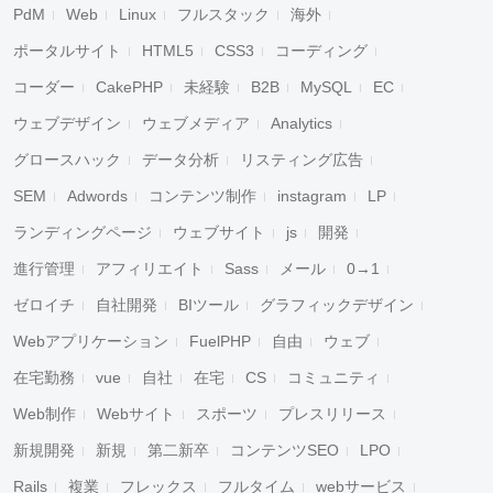
PdM
Web
Linux
フルスタック
海外
ポータルサイト
HTML5
CSS3
コーディング
コーダー
CakePHP
未経験
B2B
MySQL
EC
ウェブデザイン
ウェブメディア
Analytics
グロースハック
データ分析
リスティング広告
SEM
Adwords
コンテンツ制作
instagram
LP
ランディングページ
ウェブサイト
js
開発
進行管理
アフィリエイト
Sass
メール
0→1
ゼロイチ
自社開発
BIツール
グラフィックデザイン
Webアプリケーション
FuelPHP
自由
ウェブ
在宅勤務
vue
自社
在宅
CS
コミュニティ
Web制作
Webサイト
スポーツ
プレスリリース
新規開発
新規
第二新卒
コンテンツSEO
LPO
Rails
複業
フレックス
フルタイム
webサービス