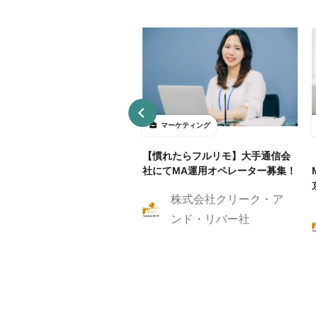
ーケティング
マーケティング
リモ/月50h程度】通信業界
【慣れたらフルリモ】大手通信会
RM/MAマーケティングスト
社にてMA運用オペレーター募集！
ジスト
株式会社クリーク・ア
株式会社クリーク・ア
ンド・リバー社
ンド・リバー社