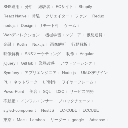
SNS運用
分析
経験者
ECサイト
Shopify
React Native
常駐
クリエイター
ファン
Redux
nodejs
Design
リモート可
ゲーム
Webディレクション
機械学習エンジニア
仮想通貨
金融
Kotlin
Nuxt.js
画像解析
行動解析
映像解析
SNSマーケティング
制作
Angular
jQuery
GitHub
業務改善
アウトソーシング
Symfony
アプリエンジニア
Node.js
UI/UXデザイン
PL
ネットワーク
LP制作
ワイヤーフレーム
PowerPoint
美容
SQL
D2C
サービス開発
不動産
インフルエンサー
ブロックチェーン
styled-component
NestJS
EC-CUBE
ECCUBE
東京
Mac
Lambda
リーダー
google
Adsense