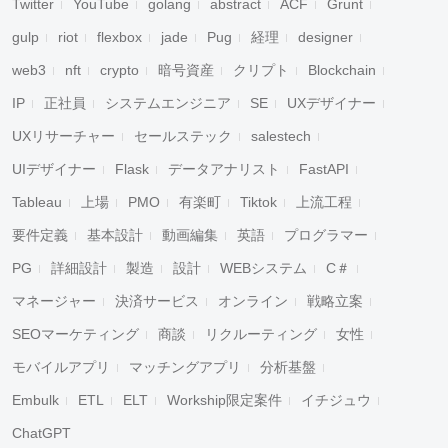
Twitter
YouTube
golang
abstract
ACF
Grunt
gulp
riot
flexbox
jade
Pug
経理
designer
web3
nft
crypto
暗号資産
クリプト
Blockchain
IP
正社員
システムエンジニア
SE
UXデザイナー
UXリサーチャー
セールステック
salestech
UIデザイナー
Flask
データアナリスト
FastAPI
Tableau
上場
PMO
有楽町
Tiktok
上流工程
要件定義
基本設計
動画編集
英語
プログラマー
PG
詳細設計
製造
設計
WEBシステム
C＃
マネージャー
決済サービス
オンライン
戦略立案
SEOマーケティング
商談
リクルーティング
女性
モバイルアプリ
マッチングアプリ
分析基盤
Embulk
ETL
ELT
Workship限定案件
イチジュウ
ChatGPT