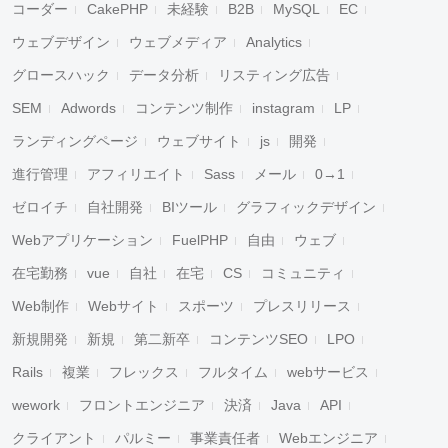
コーダー
CakePHP
未経験
B2B
MySQL
EC
ウェブデザイン
ウェブメディア
Analytics
グロースハック
データ分析
リスティング広告
SEM
Adwords
コンテンツ制作
instagram
LP
ランディングページ
ウェブサイト
js
開発
進行管理
アフィリエイト
Sass
メール
0→1
ゼロイチ
自社開発
BIツール
グラフィックデザイン
Webアプリケーション
FuelPHP
自由
ウェブ
在宅勤務
vue
自社
在宅
CS
コミュニティ
Web制作
Webサイト
スポーツ
プレスリリース
新規開発
新規
第二新卒
コンテンツSEO
LPO
Rails
複業
フレックス
フルタイム
webサービス
wework
フロントエンジニア
決済
Java
API
クライアント
パルミー
事業責任者
Webエンジニア