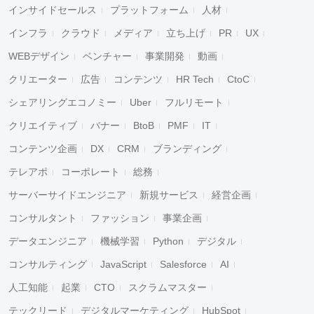
インサイドセールス
プラットフォーム
人材
インフラ
クラウド
メディア
立ち上げ
PR
UX
WEBデザイン
ベンチャー
事業開発
動画
クリエーター
広告
コンテンツ
HR Tech
CtoC
シェアリングエコノミー
Uber
フルリモート
クリエイティブ
バナー
BtoB
PMF
IT
コンテンツ企画
DX
CRM
ブランディング
テレアポ
コーポレート
総務
サーバーサイドエンジニア
新規サービス
経営企画
コンサルタント
ファッション
事業企画
データエンジニア
機械学習
Python
デジタル
コンサルティング
JavaScript
Salesforce
AI
人工知能
起業
CTO
スクラムマスター
テックリード
デジタルマーケティング
HubSpot