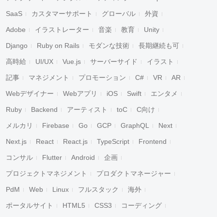
SaaS
カスタマーサポート
グローバル
外資
Adobe
イラストレーター
音楽
教育
Unity
Django
Ruby on Rails
モダンな技術
長期継続も可
高時給
UI/UX
Vue.js
サーバーサイド
イラスト
記事
マネジメント
プロモーション
C#
VR
AR
Webデザイナー
Webアプリ
iOS
Swift
エンタメ
Ruby
Backend
アーティスト
toC
C向け
メルカリ
Firebase
Go
GCP
GraphQL
Next
Next.js
React
React.js
TypeScript
Frontend
コンサル
Flutter
Android
企画
プロジェクトマネジメント
プロダクトマネージャー
PdM
Web
Linux
フルスタック
海外
ポータルサイト
HTML5
CSS3
コーディング