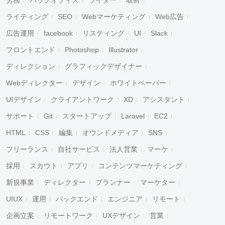
労務
バックオフィス
ライター
取材
ライティング
SEO
Webマーケティング
Web広告
広告運用
facebook
リスティング
UI
Slack
フロントエンド
Photoshop
Illustrator
ディレクション
グラフィックデザイナー
Webディレクター
デザイン
ホワイトペーパー
UIデザイン
クライアントワーク
XD
アシスタント
サポート
Git
スタートアップ
Laravel
EC2
HTML
CSS
編集
オウンドメディア
SNS
フリーランス
自社サービス
法人営業
マーケ
採用
スカウト
アプリ
コンテンツマーケティング
新規事業
ディレクター
プランナー
マーケター
UIUX
運用
バックエンド
エンジニア
リモート
企画立案
リモートワーク
UXデザイン
営業