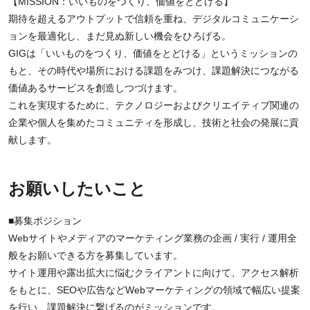
【MISSION：いいものをつくり、価値をとどける】
期待を超えるアウトプットで信頼を重ね、デジタルコミュニケーシ
ョンを最適化し、まだ見ぬ新しい機会をひろげる。
GIGは「いいものをつくり、価値をとどける」というミッションの
もと、その時代や場所における課題をみつけ、課題解決につながる
価値あるサービスを創造しつづけます。
これを実現するために、テクノロジーおよびクリエイティブ関連の
企業や個人を集めたコミュニティを形成し、技術と社会の発展に貢
献します。
お願いしたいこと
■募集ポジション
Webサイトやメディアのマーケティング業務の企画 / 実行 / 運用全
般をお願いできる方を募集しています。
サイト運用や露出拡大に悩むクライアントに向けて、アクセス解析
をもとに、SEOや広告などWebマーケティングの領域で幅広い提案
を行い、課題解決に繋げるのがミッションです。