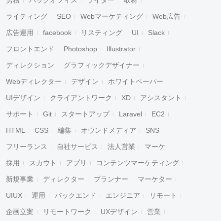
労務
バックオフィス
ライター
取材
ライティング
SEO
Webマーケティング
Web広告
広告運用
facebook
リスティング
UI
Slack
フロントエンド
Photoshop
Illustrator
ディレクション
グラフィックデザイナー
Webディレクター
デザイン
ホワイトペーパー
UIデザイン
クライアントワーク
XD
アシスタント
サポート
Git
スタートアップ
Laravel
EC2
HTML
CSS
編集
オウンドメディア
SNS
フリーランス
自社サービス
法人営業
マーケ
採用
スカウト
アプリ
コンテンツマーケティング
新規事業
ディレクター
プランナー
マーケター
UIUX
運用
バックエンド
エンジニア
リモート
企画立案
リモートワーク
UXデザイン
営業