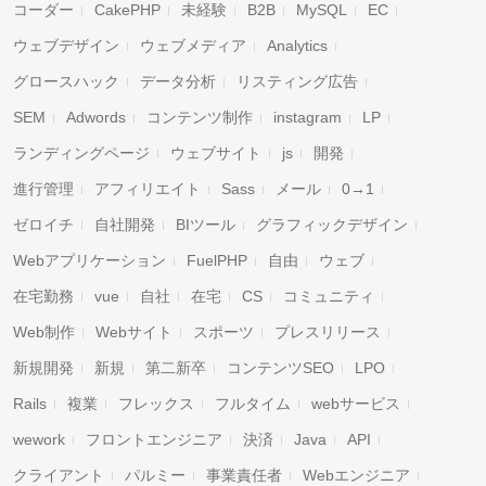
コーダー
CakePHP
未経験
B2B
MySQL
EC
ウェブデザイン
ウェブメディア
Analytics
グロースハック
データ分析
リスティング広告
SEM
Adwords
コンテンツ制作
instagram
LP
ランディングページ
ウェブサイト
js
開発
進行管理
アフィリエイト
Sass
メール
0→1
ゼロイチ
自社開発
BIツール
グラフィックデザイン
Webアプリケーション
FuelPHP
自由
ウェブ
在宅勤務
vue
自社
在宅
CS
コミュニティ
Web制作
Webサイト
スポーツ
プレスリリース
新規開発
新規
第二新卒
コンテンツSEO
LPO
Rails
複業
フレックス
フルタイム
webサービス
wework
フロントエンジニア
決済
Java
API
クライアント
パルミー
事業責任者
Webエンジニア