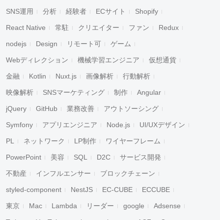
SNS運用
分析
経験者
ECサイト
Shopify
React Native
常駐
クリエイター
ファン
Redux
nodejs
Design
リモート可
ゲーム
Webディレクション
機械学習エンジニア
仮想通貨
金融
Kotlin
Nuxt.js
画像解析
行動解析
映像解析
SNSマーケティング
制作
Angular
jQuery
GitHub
業務改善
アウトソーシング
Symfony
アプリエンジニア
Node.js
UI/UXデザイン
PL
ネットワーク
LP制作
ワイヤーフレーム
PowerPoint
美容
SQL
D2C
サービス開発
不動産
インフルエンサー
ブロックチェーン
styled-component
NestJS
EC-CUBE
ECCUBE
東京
Mac
Lambda
リーダー
google
Adsense