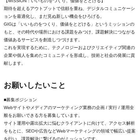
【MISSION：いいものをつくり、価値をとどける】
期待を超えるアウトプットで信頼を重ね、デジタルコミュニケーシ
ョンを最適化し、まだ見ぬ新しい機会をひろげる。
GIGは「いいものをつくり、価値をとどける」というミッションの
もと、その時代や場所における課題をみつけ、課題解決につながる
価値あるサービスを創造しつづけます。
これを実現するために、テクノロジーおよびクリエイティブ関連の
企業や個人を集めたコミュニティを形成し、技術と社会の発展に貢
献します。
お願いしたいこと
■募集ポジション
Webサイトやメディアのマーケティング業務の企画 / 実行 / 運用全
般をお願いできる方を募集しています。
サイト運用や露出拡大に悩むクライアントに向けて、アクセス解析
をもとに、SEOや広告などWebマーケティングの領域で幅広い提案
を行い、課題解決に繋げるのがミッションです。