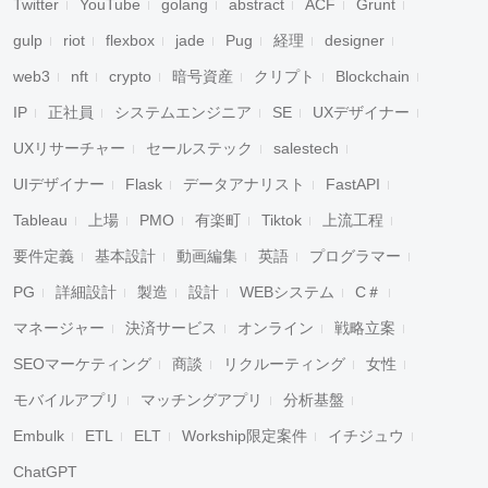
Twitter
YouTube
golang
abstract
ACF
Grunt
gulp
riot
flexbox
jade
Pug
経理
designer
web3
nft
crypto
暗号資産
クリプト
Blockchain
IP
正社員
システムエンジニア
SE
UXデザイナー
UXリサーチャー
セールステック
salestech
UIデザイナー
Flask
データアナリスト
FastAPI
Tableau
上場
PMO
有楽町
Tiktok
上流工程
要件定義
基本設計
動画編集
英語
プログラマー
PG
詳細設計
製造
設計
WEBシステム
C＃
マネージャー
決済サービス
オンライン
戦略立案
SEOマーケティング
商談
リクルーティング
女性
モバイルアプリ
マッチングアプリ
分析基盤
Embulk
ETL
ELT
Workship限定案件
イチジュウ
ChatGPT