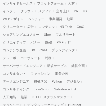
インサイドセールス
プラットフォーム
人材
インフラ
クラウド
メディア
立ち上げ
PR
UX
WEBデザイン
ベンチャー
事業開発
動画
クリエーター
広告
コンテンツ
HR Tech
CtoC
シェアリングエコノミー
Uber
フルリモート
クリエイティブ
バナー
BtoB
PMF
IT
コンテンツ企画
DX
CRM
ブランディング
テレアポ
コーポレート
総務
サーバーサイドエンジニア
新規サービス
経営企画
コンサルタント
ファッション
事業企画
データエンジニア
機械学習
Python
デジタル
コンサルティング
JavaScript
Salesforce
AI
人工知能
起業
CTO
スクラムマスター
テックリード
デジタルマーケティング
HubSpot