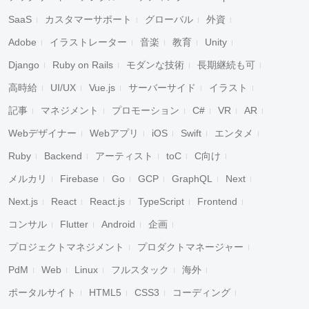
SaaS
カスタマーサポート
グローバル
外資
Adobe
イラストレーター
音楽
教育
Unity
Django
Ruby on Rails
モダンな技術
長期継続も可
高時給
UI/UX
Vue.js
サーバーサイド
イラスト
記事
マネジメント
プロモーション
C#
VR
AR
Webデザイナー
Webアプリ
iOS
Swift
エンタメ
Ruby
Backend
アーティスト
toC
C向け
メルカリ
Firebase
Go
GCP
GraphQL
Next
Next.js
React
React.js
TypeScript
Frontend
コンサル
Flutter
Android
企画
プロジェクトマネジメント
プロダクトマネージャー
PdM
Web
Linux
フルスタック
海外
ポータルサイト
HTML5
CSS3
コーディング