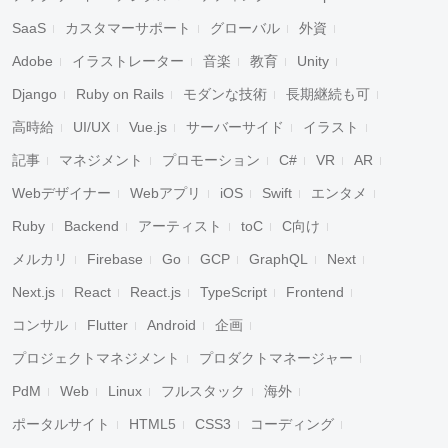
SaaS
カスタマーサポート
グローバル
外資
Adobe
イラストレーター
音楽
教育
Unity
Django
Ruby on Rails
モダンな技術
長期継続も可
高時給
UI/UX
Vue.js
サーバーサイド
イラスト
記事
マネジメント
プロモーション
C#
VR
AR
Webデザイナー
Webアプリ
iOS
Swift
エンタメ
Ruby
Backend
アーティスト
toC
C向け
メルカリ
Firebase
Go
GCP
GraphQL
Next
Next.js
React
React.js
TypeScript
Frontend
コンサル
Flutter
Android
企画
プロジェクトマネジメント
プロダクトマネージャー
PdM
Web
Linux
フルスタック
海外
ポータルサイト
HTML5
CSS3
コーディング