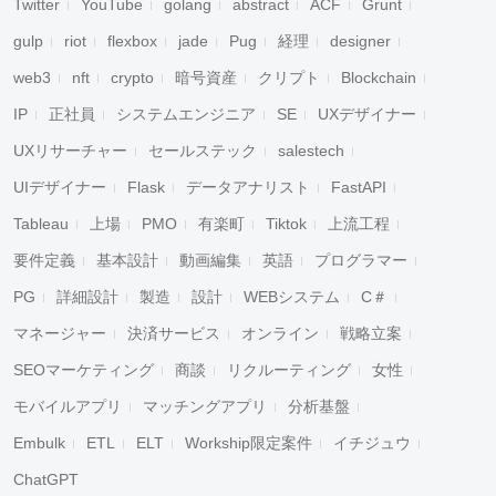
Twitter
YouTube
golang
abstract
ACF
Grunt
gulp
riot
flexbox
jade
Pug
経理
designer
web3
nft
crypto
暗号資産
クリプト
Blockchain
IP
正社員
システムエンジニア
SE
UXデザイナー
UXリサーチャー
セールステック
salestech
UIデザイナー
Flask
データアナリスト
FastAPI
Tableau
上場
PMO
有楽町
Tiktok
上流工程
要件定義
基本設計
動画編集
英語
プログラマー
PG
詳細設計
製造
設計
WEBシステム
C＃
マネージャー
決済サービス
オンライン
戦略立案
SEOマーケティング
商談
リクルーティング
女性
モバイルアプリ
マッチングアプリ
分析基盤
Embulk
ETL
ELT
Workship限定案件
イチジュウ
ChatGPT