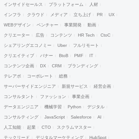
インサイドセールス
プラットフォーム
人材
インフラ
クラウド
メディア
立ち上げ
PR
UX
WEBデザイン
ベンチャー
事業開発
動画
クリエーター
広告
コンテンツ
HR Tech
CtoC
シェアリングエコノミー
Uber
フルリモート
クリエイティブ
バナー
BtoB
PMF
IT
コンテンツ企画
DX
CRM
ブランディング
テレアポ
コーポレート
総務
サーバーサイドエンジニア
新規サービス
経営企画
コンサルタント
ファッション
事業企画
データエンジニア
機械学習
Python
デジタル
コンサルティング
JavaScript
Salesforce
AI
人工知能
起業
CTO
スクラムマスター
テックリード
デジタルマーケティング
HubSpot