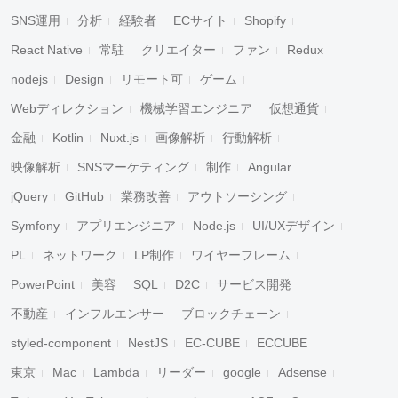
SNS運用
分析
経験者
ECサイト
Shopify
React Native
常駐
クリエイター
ファン
Redux
nodejs
Design
リモート可
ゲーム
Webディレクション
機械学習エンジニア
仮想通貨
金融
Kotlin
Nuxt.js
画像解析
行動解析
映像解析
SNSマーケティング
制作
Angular
jQuery
GitHub
業務改善
アウトソーシング
Symfony
アプリエンジニア
Node.js
UI/UXデザイン
PL
ネットワーク
LP制作
ワイヤーフレーム
PowerPoint
美容
SQL
D2C
サービス開発
不動産
インフルエンサー
ブロックチェーン
styled-component
NestJS
EC-CUBE
ECCUBE
東京
Mac
Lambda
リーダー
google
Adsense