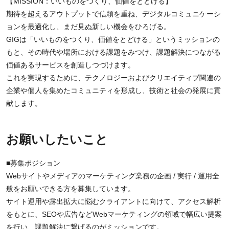
【MISSION：いいものをつくり、価値をとどける】
期待を超えるアウトプットで信頼を重ね、デジタルコミュニケーシ
ョンを最適化し、まだ見ぬ新しい機会をひろげる。
GIGは「いいものをつくり、価値をとどける」というミッションの
もと、その時代や場所における課題をみつけ、課題解決につながる
価値あるサービスを創造しつづけます。
これを実現するために、テクノロジーおよびクリエイティブ関連の
企業や個人を集めたコミュニティを形成し、技術と社会の発展に貢
献します。
お願いしたいこと
■募集ポジション
Webサイトやメディアのマーケティング業務の企画 / 実行 / 運用全
般をお願いできる方を募集しています。
サイト運用や露出拡大に悩むクライアントに向けて、アクセス解析
をもとに、SEOや広告などWebマーケティングの領域で幅広い提案
を行い、課題解決に繋げるのがミッションです。