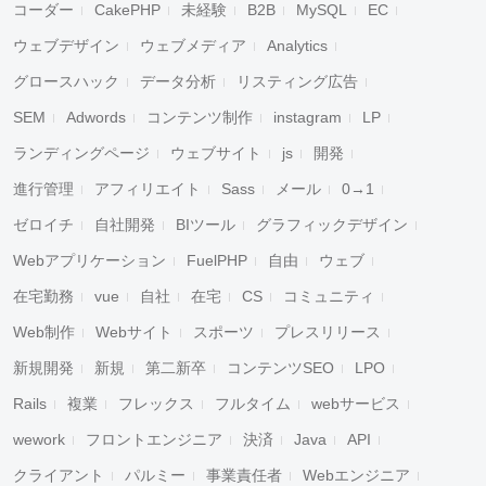
コーダー
CakePHP
未経験
B2B
MySQL
EC
ウェブデザイン
ウェブメディア
Analytics
グロースハック
データ分析
リスティング広告
SEM
Adwords
コンテンツ制作
instagram
LP
ランディングページ
ウェブサイト
js
開発
進行管理
アフィリエイト
Sass
メール
0→1
ゼロイチ
自社開発
BIツール
グラフィックデザイン
Webアプリケーション
FuelPHP
自由
ウェブ
在宅勤務
vue
自社
在宅
CS
コミュニティ
Web制作
Webサイト
スポーツ
プレスリリース
新規開発
新規
第二新卒
コンテンツSEO
LPO
Rails
複業
フレックス
フルタイム
webサービス
wework
フロントエンジニア
決済
Java
API
クライアント
パルミー
事業責任者
Webエンジニア