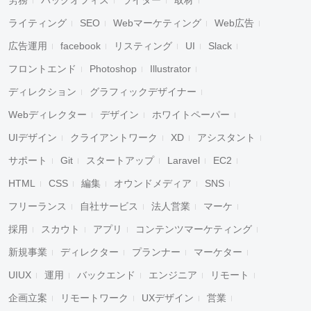
労務
バックオフィス
ライター
取材
ライティング
SEO
Webマーケティング
Web広告
広告運用
facebook
リスティング
UI
Slack
フロントエンド
Photoshop
Illustrator
ディレクション
グラフィックデザイナー
Webディレクター
デザイン
ホワイトペーパー
UIデザイン
クライアントワーク
XD
アシスタント
サポート
Git
スタートアップ
Laravel
EC2
HTML
CSS
編集
オウンドメディア
SNS
フリーランス
自社サービス
法人営業
マーケ
採用
スカウト
アプリ
コンテンツマーケティング
新規事業
ディレクター
プランナー
マーケター
UIUX
運用
バックエンド
エンジニア
リモート
企画立案
リモートワーク
UXデザイン
営業