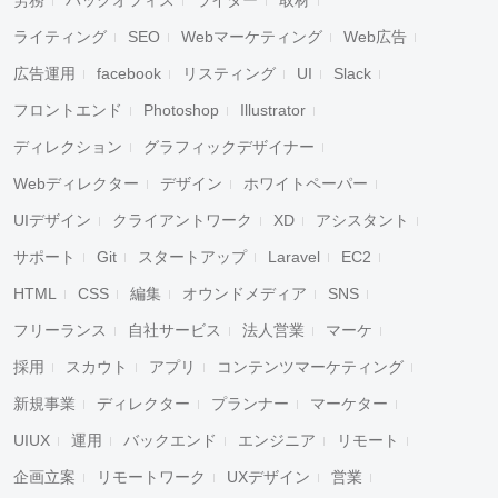
労務
バックオフィス
ライター
取材
ライティング
SEO
Webマーケティング
Web広告
広告運用
facebook
リスティング
UI
Slack
フロントエンド
Photoshop
Illustrator
ディレクション
グラフィックデザイナー
Webディレクター
デザイン
ホワイトペーパー
UIデザイン
クライアントワーク
XD
アシスタント
サポート
Git
スタートアップ
Laravel
EC2
HTML
CSS
編集
オウンドメディア
SNS
フリーランス
自社サービス
法人営業
マーケ
採用
スカウト
アプリ
コンテンツマーケティング
新規事業
ディレクター
プランナー
マーケター
UIUX
運用
バックエンド
エンジニア
リモート
企画立案
リモートワーク
UXデザイン
営業