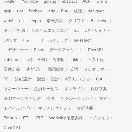
Twitter
YouTube
golang
abstract
ACF
Grunt
gulp
riot
flexbox
jade
Pug
経理
designer
web3
nft
crypto
暗号資産
クリプト
Blockchain
IP
正社員
システムエンジニア
SE
UXデザイナー
UXリサーチャー
セールステック
salestech
UIデザイナー
Flask
データアナリスト
FastAPI
Tableau
上場
PMO
有楽町
Tiktok
上流工程
要件定義
基本設計
動画編集
英語
プログラマー
PG
詳細設計
製造
設計
WEBシステム
C＃
マネージャー
決済サービス
オンライン
戦略立案
SEOマーケティング
商談
リクルーティング
女性
モバイルアプリ
マッチングアプリ
分析基盤
Embulk
ETL
ELT
Workship限定案件
イチジュウ
ChatGPT