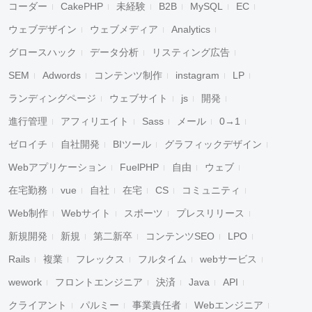
コーダー
CakePHP
未経験
B2B
MySQL
EC
ウェブデザイン
ウェブメディア
Analytics
グロースハック
データ分析
リスティング広告
SEM
Adwords
コンテンツ制作
instagram
LP
ランディングページ
ウェブサイト
js
開発
進行管理
アフィリエイト
Sass
メール
0→1
ゼロイチ
自社開発
BIツール
グラフィックデザイン
Webアプリケーション
FuelPHP
自由
ウェブ
在宅勤務
vue
自社
在宅
CS
コミュニティ
Web制作
Webサイト
スポーツ
プレスリリース
新規開発
新規
第二新卒
コンテンツSEO
LPO
Rails
複業
フレックス
フルタイム
webサービス
wework
フロントエンジニア
決済
Java
API
クライアント
パルミー
事業責任者
Webエンジニア