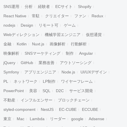
SNS運用
分析
経験者
ECサイト
Shopify
React Native
常駐
クリエイター
ファン
Redux
nodejs
Design
リモート可
ゲーム
Webディレクション
機械学習エンジニア
仮想通貨
金融
Kotlin
Nuxt.js
画像解析
行動解析
映像解析
SNSマーケティング
制作
Angular
jQuery
GitHub
業務改善
アウトソーシング
Symfony
アプリエンジニア
Node.js
UI/UXデザイン
PL
ネットワーク
LP制作
ワイヤーフレーム
PowerPoint
美容
SQL
D2C
サービス開発
不動産
インフルエンサー
ブロックチェーン
styled-component
NestJS
EC-CUBE
ECCUBE
東京
Mac
Lambda
リーダー
google
Adsense