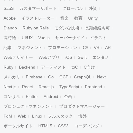
SaaS
カスタマーサポート
グローバル
外資
Adobe
イラストレーター
音楽
教育
Unity
Django
Ruby on Rails
モダンな技術
長期継続も可
高時給
UI/UX
Vue.js
サーバーサイド
イラスト
記事
マネジメント
プロモーション
C#
VR
AR
Webデザイナー
Webアプリ
iOS
Swift
エンタメ
Ruby
Backend
アーティスト
toC
C向け
メルカリ
Firebase
Go
GCP
GraphQL
Next
Next.js
React
React.js
TypeScript
Frontend
コンサル
Flutter
Android
企画
プロジェクトマネジメント
プロダクトマネージャー
PdM
Web
Linux
フルスタック
海外
ポータルサイト
HTML5
CSS3
コーディング