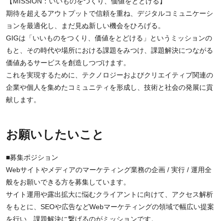
【MISSION：いいものをつくり、価値をとどける】
期待を超えるアウトプットで信頼を重ね、デジタルコミュニケーシ
ョンを最適化し、まだ見ぬ新しい機会をひろげる。
GIGは「いいものをつくり、価値をとどける」というミッションの
もと、その時代や場所における課題をみつけ、課題解決につながる
価値あるサービスを創造しつづけます。
これを実現するために、テクノロジーおよびクリエイティブ関連の
企業や個人を集めたコミュニティを形成し、技術と社会の発展に貢
献します。
お願いしたいこと
■募集ポジション
Webサイトやメディアのマーケティング業務の企画 / 実行 / 運用全
般をお願いできる方を募集しています。
サイト運用や露出拡大に悩むクライアントに向けて、アクセス解析
をもとに、SEOや広告などWebマーケティングの領域で幅広い提案
を行い、課題解決に繋げるのがミッションです。