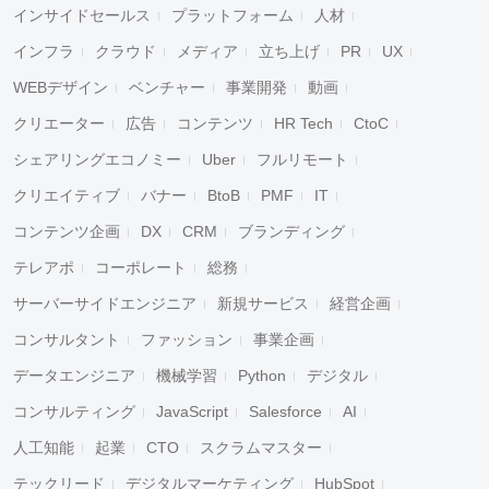
インサイドセールス
プラットフォーム
人材
インフラ
クラウド
メディア
立ち上げ
PR
UX
WEBデザイン
ベンチャー
事業開発
動画
クリエーター
広告
コンテンツ
HR Tech
CtoC
シェアリングエコノミー
Uber
フルリモート
クリエイティブ
バナー
BtoB
PMF
IT
コンテンツ企画
DX
CRM
ブランディング
テレアポ
コーポレート
総務
サーバーサイドエンジニア
新規サービス
経営企画
コンサルタント
ファッション
事業企画
データエンジニア
機械学習
Python
デジタル
コンサルティング
JavaScript
Salesforce
AI
人工知能
起業
CTO
スクラムマスター
テックリード
デジタルマーケティング
HubSpot