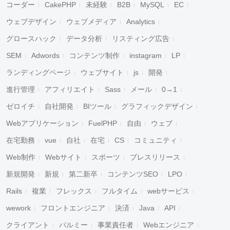
コーダー
CakePHP
未経験
B2B
MySQL
EC
ウェブデザイン
ウェブメディア
Analytics
グロースハック
データ分析
リスティング広告
SEM
Adwords
コンテンツ制作
instagram
LP
ランディングページ
ウェブサイト
js
開発
進行管理
アフィリエイト
Sass
メール
0→1
ゼロイチ
自社開発
BIツール
グラフィックデザイン
Webアプリケーション
FuelPHP
自由
ウェブ
在宅勤務
vue
自社
在宅
CS
コミュニティ
Web制作
Webサイト
スポーツ
プレスリリース
新規開発
新規
第二新卒
コンテンツSEO
LPO
Rails
複業
フレックス
フルタイム
webサービス
wework
フロントエンジニア
決済
Java
API
クライアント
パルミー
事業責任者
Webエンジニア