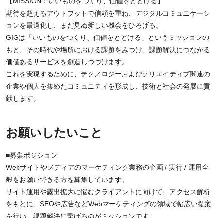
【MISSION：いいものをつくり、価値をとどける】
期待を超えるアウトプットで信頼を重ね、デジタルコミュニケーシ
ョンを最適化し、まだ見ぬ新しい機会をひろげる。
GIGは「いいものをつくり、価値をとどける」というミッションの
もと、その時代や場所における課題をみつけ、課題解決につながる
価値あるサービスを創造しつづけます。
これを実現するために、テクノロジーおよびクリエイティブ関連の
企業や個人を集めたコミュニティを形成し、技術と社会の発展に貢
献します。
お願いしたいこと
■募集ポジション
Webサイトやメディアのマーケティング業務の企画 / 実行 / 運用全
般をお願いできる方を募集しています。
サイト運用や露出拡大に悩むクライアントに向けて、アクセス解析
をもとに、SEOや広告などWebマーケティングの領域で幅広い提案
を行い、課題解決に繋げるのがミッションです。