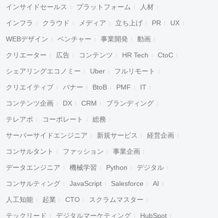
インサイドセールス
プラットフォーム
人材
インフラ
クラウド
メディア
立ち上げ
PR
UX
WEBデザイン
ベンチャー
事業開発
動画
クリエーター
広告
コンテンツ
HR Tech
CtoC
シェアリングエコノミー
Uber
フルリモート
クリエイティブ
バナー
BtoB
PMF
IT
コンテンツ企画
DX
CRM
ブランディング
テレアポ
コーポレート
総務
サーバーサイドエンジニア
新規サービス
経営企画
コンサルタント
ファッション
事業企画
データエンジニア
機械学習
Python
デジタル
コンサルティング
JavaScript
Salesforce
AI
人工知能
起業
CTO
スクラムマスター
テックリード
デジタルマーケティング
HubSpot