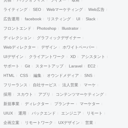
労務
バックオフィス
ライター
取材
ライティング
SEO
Webマーケティング
Web広告
広告運用
facebook
リスティング
UI
Slack
フロントエンド
Photoshop
Illustrator
ディレクション
グラフィックデザイナー
Webディレクター
デザイン
ホワイトペーパー
UIデザイン
クライアントワーク
XD
アシスタント
サポート
Git
スタートアップ
Laravel
EC2
HTML
CSS
編集
オウンドメディア
SNS
フリーランス
自社サービス
法人営業
マーケ
採用
スカウト
アプリ
コンテンツマーケティング
新規事業
ディレクター
プランナー
マーケター
UIUX
運用
バックエンド
エンジニア
リモート
企画立案
リモートワーク
UXデザイン
営業