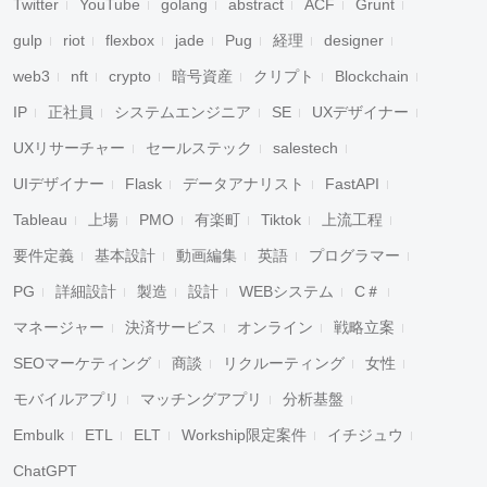
Twitter
YouTube
golang
abstract
ACF
Grunt
gulp
riot
flexbox
jade
Pug
経理
designer
web3
nft
crypto
暗号資産
クリプト
Blockchain
IP
正社員
システムエンジニア
SE
UXデザイナー
UXリサーチャー
セールステック
salestech
UIデザイナー
Flask
データアナリスト
FastAPI
Tableau
上場
PMO
有楽町
Tiktok
上流工程
要件定義
基本設計
動画編集
英語
プログラマー
PG
詳細設計
製造
設計
WEBシステム
C＃
マネージャー
決済サービス
オンライン
戦略立案
SEOマーケティング
商談
リクルーティング
女性
モバイルアプリ
マッチングアプリ
分析基盤
Embulk
ETL
ELT
Workship限定案件
イチジュウ
ChatGPT