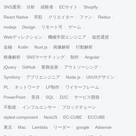
SNS運用
分析
経験者
ECサイト
Shopify
React Native
常駐
クリエイター
ファン
Redux
nodejs
Design
リモート可
ゲーム
Webディレクション
機械学習エンジニア
仮想通貨
金融
Kotlin
Nuxt.js
画像解析
行動解析
映像解析
SNSマーケティング
制作
Angular
jQuery
GitHub
業務改善
アウトソーシング
Symfony
アプリエンジニア
Node.js
UI/UXデザイン
PL
ネットワーク
LP制作
ワイヤーフレーム
PowerPoint
美容
SQL
D2C
サービス開発
不動産
インフルエンサー
ブロックチェーン
styled-component
NestJS
EC-CUBE
ECCUBE
東京
Mac
Lambda
リーダー
google
Adsense