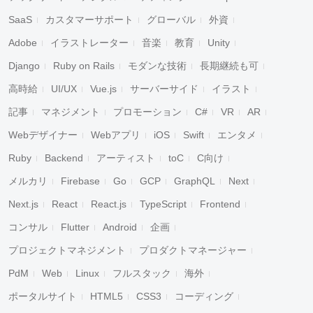
SaaS
カスタマーサポート
グローバル
外資
Adobe
イラストレーター
音楽
教育
Unity
Django
Ruby on Rails
モダンな技術
長期継続も可
高時給
UI/UX
Vue.js
サーバーサイド
イラスト
記事
マネジメント
プロモーション
C#
VR
AR
Webデザイナー
Webアプリ
iOS
Swift
エンタメ
Ruby
Backend
アーティスト
toC
C向け
メルカリ
Firebase
Go
GCP
GraphQL
Next
Next.js
React
React.js
TypeScript
Frontend
コンサル
Flutter
Android
企画
プロジェクトマネジメント
プロダクトマネージャー
PdM
Web
Linux
フルスタック
海外
ポータルサイト
HTML5
CSS3
コーディング