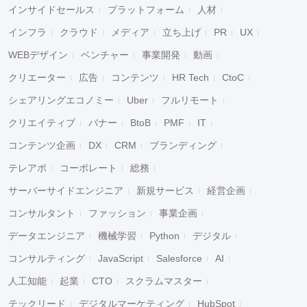
インサイドセールス
プラットフォーム
人材
インフラ
クラウド
メディア
立ち上げ
PR
UX
WEBデザイン
ベンチャー
事業開発
動画
クリエーター
広告
コンテンツ
HR Tech
CtoC
シェアリングエコノミー
Uber
フルリモート
クリエイティブ
バナー
BtoB
PMF
IT
コンテンツ企画
DX
CRM
ブランディング
テレアポ
コーポレート
総務
サーバーサイドエンジニア
新規サービス
経営企画
コンサルタント
ファッション
事業企画
データエンジニア
機械学習
Python
デジタル
コンサルティング
JavaScript
Salesforce
AI
人工知能
起業
CTO
スクラムマスター
テックリード
デジタルマーケティング
HubSpot