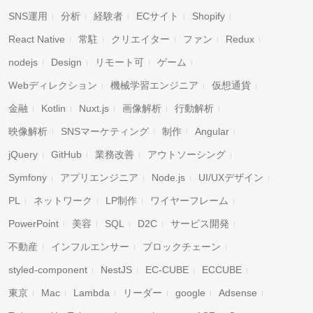
SNS運用
分析
経験者
ECサイト
Shopify
React Native
常駐
クリエイター
ファン
Redux
nodejs
Design
リモート可
ゲーム
Webディレクション
機械学習エンジニア
仮想通貨
金融
Kotlin
Nuxt.js
画像解析
行動解析
映像解析
SNSマーケティング
制作
Angular
jQuery
GitHub
業務改善
アウトソーシング
Symfony
アプリエンジニア
Node.js
UI/UXデザイン
PL
ネットワーク
LP制作
ワイヤーフレーム
PowerPoint
美容
SQL
D2C
サービス開発
不動産
インフルエンサー
ブロックチェーン
styled-component
NestJS
EC-CUBE
ECCUBE
東京
Mac
Lambda
リーダー
google
Adsense