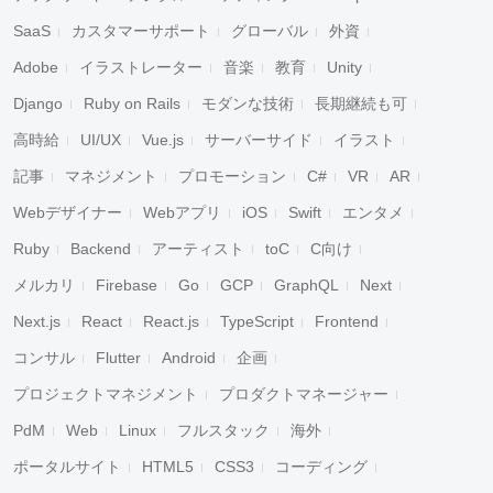
SaaS
カスタマーサポート
グローバル
外資
Adobe
イラストレーター
音楽
教育
Unity
Django
Ruby on Rails
モダンな技術
長期継続も可
高時給
UI/UX
Vue.js
サーバーサイド
イラスト
記事
マネジメント
プロモーション
C#
VR
AR
Webデザイナー
Webアプリ
iOS
Swift
エンタメ
Ruby
Backend
アーティスト
toC
C向け
メルカリ
Firebase
Go
GCP
GraphQL
Next
Next.js
React
React.js
TypeScript
Frontend
コンサル
Flutter
Android
企画
プロジェクトマネジメント
プロダクトマネージャー
PdM
Web
Linux
フルスタック
海外
ポータルサイト
HTML5
CSS3
コーディング