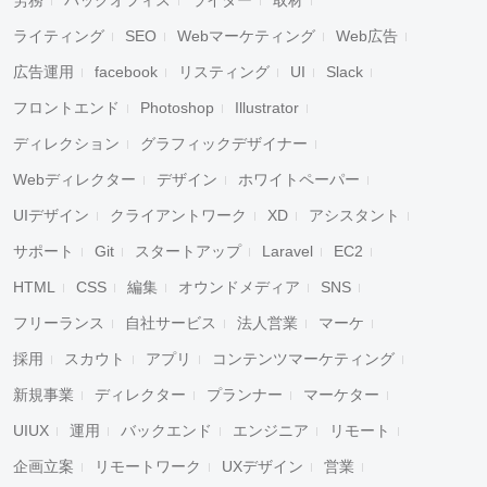
労務
バックオフィス
ライター
取材
ライティング
SEO
Webマーケティング
Web広告
広告運用
facebook
リスティング
UI
Slack
フロントエンド
Photoshop
Illustrator
ディレクション
グラフィックデザイナー
Webディレクター
デザイン
ホワイトペーパー
UIデザイン
クライアントワーク
XD
アシスタント
サポート
Git
スタートアップ
Laravel
EC2
HTML
CSS
編集
オウンドメディア
SNS
フリーランス
自社サービス
法人営業
マーケ
採用
スカウト
アプリ
コンテンツマーケティング
新規事業
ディレクター
プランナー
マーケター
UIUX
運用
バックエンド
エンジニア
リモート
企画立案
リモートワーク
UXデザイン
営業