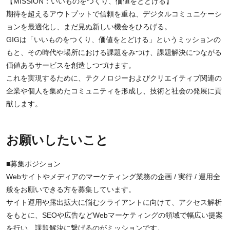
【MISSION：いいものをつくり、価値をとどける】
期待を超えるアウトプットで信頼を重ね、デジタルコミュニケーシ
ョンを最適化し、まだ見ぬ新しい機会をひろげる。
GIGは「いいものをつくり、価値をとどける」というミッションの
もと、その時代や場所における課題をみつけ、課題解決につながる
価値あるサービスを創造しつづけます。
これを実現するために、テクノロジーおよびクリエイティブ関連の
企業や個人を集めたコミュニティを形成し、技術と社会の発展に貢
献します。
お願いしたいこと
■募集ポジション
Webサイトやメディアのマーケティング業務の企画 / 実行 / 運用全
般をお願いできる方を募集しています。
サイト運用や露出拡大に悩むクライアントに向けて、アクセス解析
をもとに、SEOや広告などWebマーケティングの領域で幅広い提案
を行い、課題解決に繋げるのがミッションです。