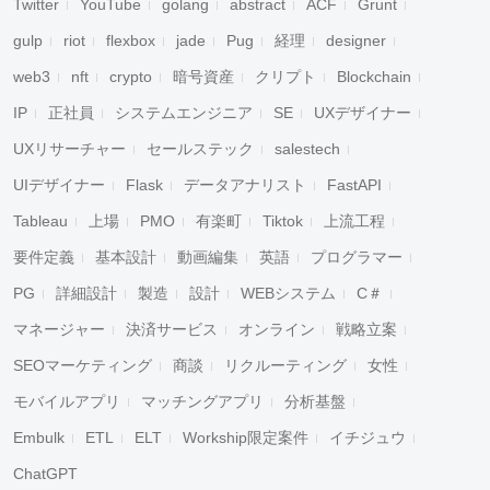
Twitter
YouTube
golang
abstract
ACF
Grunt
gulp
riot
flexbox
jade
Pug
経理
designer
web3
nft
crypto
暗号資産
クリプト
Blockchain
IP
正社員
システムエンジニア
SE
UXデザイナー
UXリサーチャー
セールステック
salestech
UIデザイナー
Flask
データアナリスト
FastAPI
Tableau
上場
PMO
有楽町
Tiktok
上流工程
要件定義
基本設計
動画編集
英語
プログラマー
PG
詳細設計
製造
設計
WEBシステム
C＃
マネージャー
決済サービス
オンライン
戦略立案
SEOマーケティング
商談
リクルーティング
女性
モバイルアプリ
マッチングアプリ
分析基盤
Embulk
ETL
ELT
Workship限定案件
イチジュウ
ChatGPT