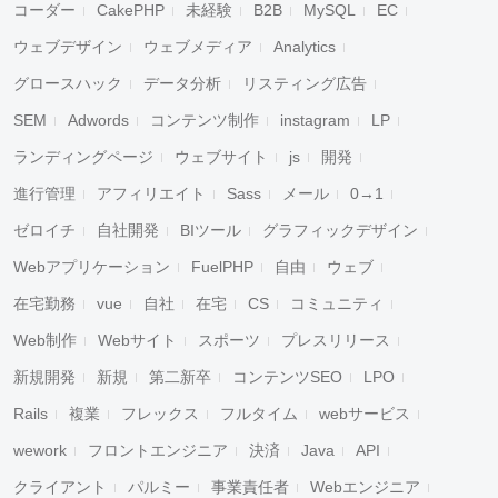
コーダー
CakePHP
未経験
B2B
MySQL
EC
ウェブデザイン
ウェブメディア
Analytics
グロースハック
データ分析
リスティング広告
SEM
Adwords
コンテンツ制作
instagram
LP
ランディングページ
ウェブサイト
js
開発
進行管理
アフィリエイト
Sass
メール
0→1
ゼロイチ
自社開発
BIツール
グラフィックデザイン
Webアプリケーション
FuelPHP
自由
ウェブ
在宅勤務
vue
自社
在宅
CS
コミュニティ
Web制作
Webサイト
スポーツ
プレスリリース
新規開発
新規
第二新卒
コンテンツSEO
LPO
Rails
複業
フレックス
フルタイム
webサービス
wework
フロントエンジニア
決済
Java
API
クライアント
パルミー
事業責任者
Webエンジニア