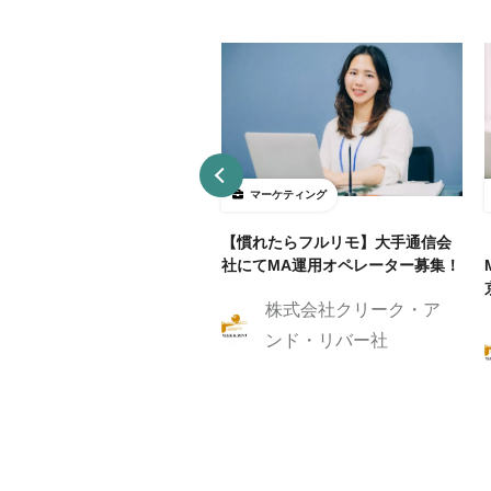
ーケティング
マーケティング
リモ/月50h程度】通信業界
【慣れたらフルリモ】大手通信会
RM/MAマーケティングスト
社にてMA運用オペレーター募集！
ジスト
株式会社クリーク・ア
株式会社クリーク・ア
ンド・リバー社
ンド・リバー社