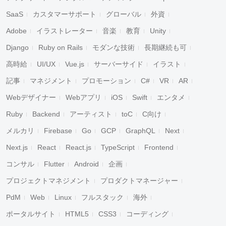
SaaS
カスタマーサポート
グローバル
外資
Adobe
イラストレーター
音楽
教育
Unity
Django
Ruby on Rails
モダンな技術
長期継続も可
高時給
UI/UX
Vue.js
サーバーサイド
イラスト
記事
マネジメント
プロモーション
C#
VR
AR
Webデザイナー
Webアプリ
iOS
Swift
エンタメ
Ruby
Backend
アーティスト
toC
C向け
メルカリ
Firebase
Go
GCP
GraphQL
Next
Next.js
React
React.js
TypeScript
Frontend
コンサル
Flutter
Android
企画
プロジェクトマネジメント
プロダクトマネージャー
PdM
Web
Linux
フルスタック
海外
ポータルサイト
HTML5
CSS3
コーディング