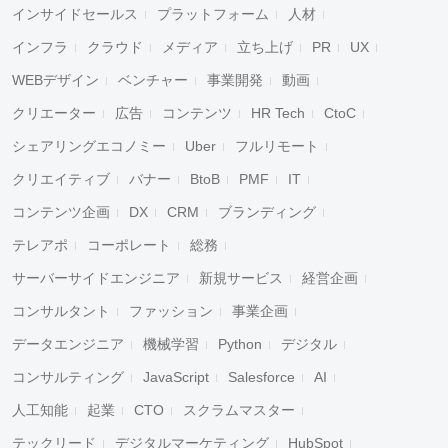
インサイドセールス
プラットフォーム
人材
インフラ
クラウド
メディア
立ち上げ
PR
UX
WEBデザイン
ベンチャー
事業開発
動画
クリエーター
広告
コンテンツ
HR Tech
CtoC
シェアリングエコノミー
Uber
フルリモート
クリエイティブ
バナー
BtoB
PMF
IT
コンテンツ企画
DX
CRM
ブランディング
テレアポ
コーポレート
総務
サーバーサイドエンジニア
新規サービス
経営企画
コンサルタント
ファッション
事業企画
データエンジニア
機械学習
Python
デジタル
コンサルティング
JavaScript
Salesforce
AI
人工知能
起業
CTO
スクラムマスター
テックリード
デジタルマーケティング
HubSpot