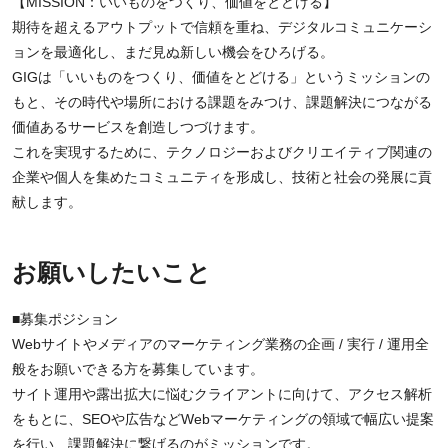
【MISSION：いいものをつくり、価値をとどける】
期待を超えるアウトプットで信頼を重ね、デジタルコミュニケーシ
ョンを最適化し、まだ見ぬ新しい機会をひろげる。
GIGは「いいものをつくり、価値をとどける」というミッションの
もと、その時代や場所における課題をみつけ、課題解決につながる
価値あるサービスを創造しつづけます。
これを実現するために、テクノロジーおよびクリエイティブ関連の
企業や個人を集めたコミュニティを形成し、技術と社会の発展に貢
献します。
お願いしたいこと
■募集ポジション
Webサイトやメディアのマーケティング業務の企画 / 実行 / 運用全
般をお願いできる方を募集しています。
サイト運用や露出拡大に悩むクライアントに向けて、アクセス解析
をもとに、SEOや広告などWebマーケティングの領域で幅広い提案
を行い、課題解決に繋げるのがミッションです。