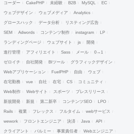
コーダー
CakePHP
未経験
B2B
MySQL
EC
ウェブデザイン
ウェブメディア
Analytics
グロースハック
データ分析
リスティング広告
SEM
Adwords
コンテンツ制作
instagram
LP
ランディングページ
ウェブサイト
js
開発
進行管理
アフィリエイト
Sass
メール
0→1
ゼロイチ
自社開発
BIツール
グラフィックデザイン
Webアプリケーション
FuelPHP
自由
ウェブ
在宅勤務
vue
自社
在宅
CS
コミュニティ
Web制作
Webサイト
スポーツ
プレスリリース
新規開発
新規
第二新卒
コンテンツSEO
LPO
Rails
複業
フレックス
フルタイム
webサービス
wework
フロントエンジニア
決済
Java
API
クライアント
パルミー
事業責任者
Webエンジニア