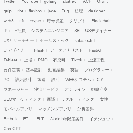
Twitter
YouTube
golang
abstract
ACF
Grunt
gulp
riot
flexbox
jade
Pug
経理
designer
web3
nft
crypto
暗号資産
クリプト
Blockchain
IP
正社員
システムエンジニア
SE
UXデザイナー
UXリサーチャー
セールステック
salestech
UIデザイナー
Flask
データアナリスト
FastAPI
Tableau
上場
PMO
有楽町
Tiktok
上流工程
要件定義
基本設計
動画編集
英語
プログラマー
PG
詳細設計
製造
設計
WEBシステム
C＃
マネージャー
決済サービス
オンライン
戦略立案
SEOマーケティング
商談
リクルーティング
女性
モバイルアプリ
マッチングアプリ
分析基盤
Embulk
ETL
ELT
Workship限定案件
イチジュウ
ChatGPT