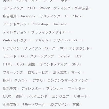
労務
バックオフィス
ライター
取材
ライティング
SEO
Webマーケティング
Web広告
広告運用
facebook
リスティング
UI
Slack
フロントエンド
Photoshop
Illustrator
ディレクション
グラフィックデザイナー
Webディレクター
デザイン
ホワイトペーパー
UIデザイン
クライアントワーク
XD
アシスタント
サポート
Git
スタートアップ
Laravel
EC2
HTML
CSS
編集
オウンドメディア
SNS
フリーランス
自社サービス
法人営業
マーケ
採用
スカウト
アプリ
コンテンツマーケティング
新規事業
ディレクター
プランナー
マーケター
UIUX
運用
バックエンド
エンジニア
リモート
企画立案
リモートワーク
UXデザイン
営業