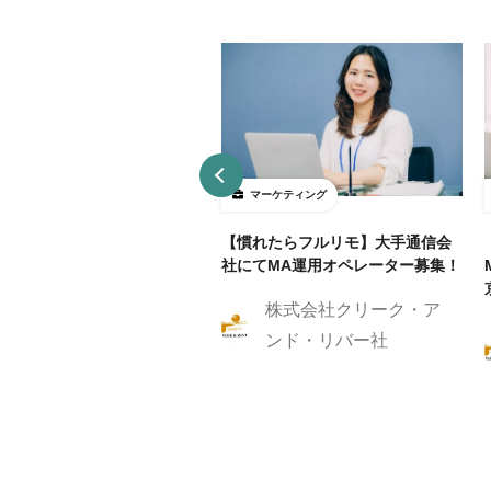
ーケティング
マーケティング
リモ/月50h程度】通信業界
【慣れたらフルリモ】大手通信会
RM/MAマーケティングスト
社にてMA運用オペレーター募集！
ジスト
株式会社クリーク・ア
株式会社クリーク・ア
ンド・リバー社
ンド・リバー社