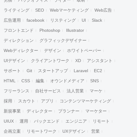
労務
バックオフィス
ライター
取材
ライティング
SEO
Webマーケティング
Web広告
広告運用
facebook
リスティング
UI
Slack
フロントエンド
Photoshop
Illustrator
ディレクション
グラフィックデザイナー
Webディレクター
デザイン
ホワイトペーパー
UIデザイン
クライアントワーク
XD
アシスタント
サポート
Git
スタートアップ
Laravel
EC2
HTML
CSS
編集
オウンドメディア
SNS
フリーランス
自社サービス
法人営業
マーケ
採用
スカウト
アプリ
コンテンツマーケティング
新規事業
ディレクター
プランナー
マーケター
UIUX
運用
バックエンド
エンジニア
リモート
企画立案
リモートワーク
UXデザイン
営業