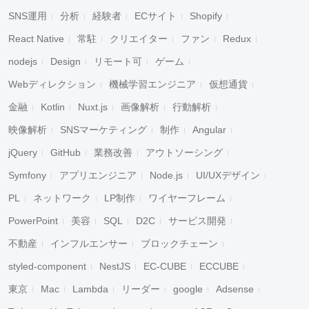
SNS運用
分析
経験者
ECサイト
Shopify
React Native
常駐
クリエイター
ファン
Redux
nodejs
Design
リモート可
ゲーム
Webディレクション
機械学習エンジニア
仮想通貨
金融
Kotlin
Nuxt.js
画像解析
行動解析
映像解析
SNSマーケティング
制作
Angular
jQuery
GitHub
業務改善
アウトソーシング
Symfony
アプリエンジニア
Node.js
UI/UXデザイン
PL
ネットワーク
LP制作
ワイヤーフレーム
PowerPoint
美容
SQL
D2C
サービス開発
不動産
インフルエンサー
ブロックチェーン
styled-component
NestJS
EC-CUBE
ECCUBE
東京
Mac
Lambda
リーダー
google
Adsense