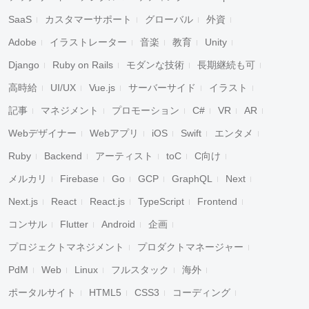
SaaS
カスタマーサポート
グローバル
外資
Adobe
イラストレーター
音楽
教育
Unity
Django
Ruby on Rails
モダンな技術
長期継続も可
高時給
UI/UX
Vue.js
サーバーサイド
イラスト
記事
マネジメント
プロモーション
C#
VR
AR
Webデザイナー
Webアプリ
iOS
Swift
エンタメ
Ruby
Backend
アーティスト
toC
C向け
メルカリ
Firebase
Go
GCP
GraphQL
Next
Next.js
React
React.js
TypeScript
Frontend
コンサル
Flutter
Android
企画
プロジェクトマネジメント
プロダクトマネージャー
PdM
Web
Linux
フルスタック
海外
ポータルサイト
HTML5
CSS3
コーディング