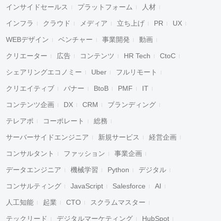
インサイドセールス
プラットフォーム
人材
インフラ
クラウド
メディア
立ち上げ
PR
UX
WEBデザイン
ベンチャー
事業開発
動画
クリエーター
広告
コンテンツ
HR Tech
CtoC
シェアリングエコノミー
Uber
フルリモート
クリエイティブ
バナー
BtoB
PMF
IT
コンテンツ企画
DX
CRM
ブランディング
テレアポ
コーポレート
総務
サーバーサイドエンジニア
新規サービス
経営企画
コンサルタント
ファッション
事業企画
データエンジニア
機械学習
Python
デジタル
コンサルティング
JavaScript
Salesforce
AI
人工知能
起業
CTO
スクラムマスター
テックリード
デジタルマーケティング
HubSpot