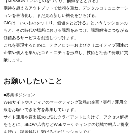
【MISSION：いいものをつくり、価値をとどける】
期待を超えるアウトプットで信頼を重ね、デジタルコミュニケーシ
ョンを最適化し、まだ見ぬ新しい機会をひろげる。
GIGは「いいものをつくり、価値をとどける」というミッションの
もと、その時代や場所における課題をみつけ、課題解決につながる
価値あるサービスを創造しつづけます。
これを実現するために、テクノロジーおよびクリエイティブ関連の
企業や個人を集めたコミュニティを形成し、技術と社会の発展に貢
献します。
お願いしたいこと
■募集ポジション
Webサイトやメディアのマーケティング業務の企画 / 実行 / 運用全
般をお願いできる方を募集しています。
サイト運用や露出拡大に悩むクライアントに向けて、アクセス解析
をもとに、SEOや広告などWebマーケティングの領域で幅広い提案
を行い、課題解決に繋げるのがミッションです。