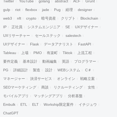
Twitter
YouTube
golang
abstract
ACF
Grunt
gulp
riot
flexbox
jade
Pug
経理
designer
web3
nft
crypto
暗号資産
クリプト
Blockchain
IP
正社員
システムエンジニア
SE
UXデザイナー
UXリサーチャー
セールステック
salestech
UIデザイナー
Flask
データアナリスト
FastAPI
Tableau
上場
PMO
有楽町
Tiktok
上流工程
要件定義
基本設計
動画編集
英語
プログラマー
PG
詳細設計
製造
設計
WEBシステム
C＃
マネージャー
決済サービス
オンライン
戦略立案
SEOマーケティング
商談
リクルーティング
女性
モバイルアプリ
マッチングアプリ
分析基盤
Embulk
ETL
ELT
Workship限定案件
イチジュウ
ChatGPT