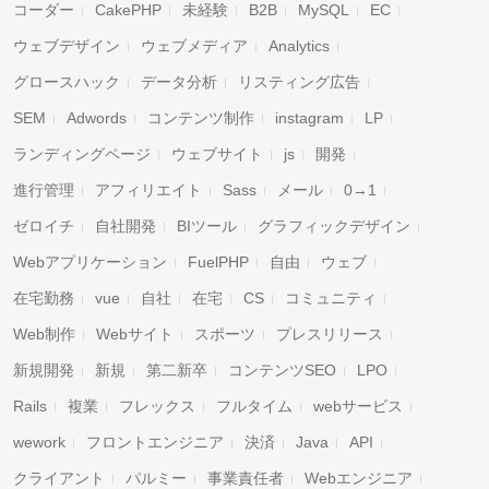
コーダー
CakePHP
未経験
B2B
MySQL
EC
ウェブデザイン
ウェブメディア
Analytics
グロースハック
データ分析
リスティング広告
SEM
Adwords
コンテンツ制作
instagram
LP
ランディングページ
ウェブサイト
js
開発
進行管理
アフィリエイト
Sass
メール
0→1
ゼロイチ
自社開発
BIツール
グラフィックデザイン
Webアプリケーション
FuelPHP
自由
ウェブ
在宅勤務
vue
自社
在宅
CS
コミュニティ
Web制作
Webサイト
スポーツ
プレスリリース
新規開発
新規
第二新卒
コンテンツSEO
LPO
Rails
複業
フレックス
フルタイム
webサービス
wework
フロントエンジニア
決済
Java
API
クライアント
パルミー
事業責任者
Webエンジニア