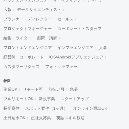
広報
データサイエンティスト
プランナー・ディレクター
セールス
プロジェクトマネージャー
コーポレート・スタッフ
編集・ライター
顧問・講師
フロントエンドエンジニア
インフラエンジニア
人事
経営陣・コーポレート
iOS/Androidアプリエンジニア
カスタマーサクセス
フォトグラファー
特徴
副業OK
リモート可
前払い可
急募
フルリモートOK
新規事業
スタートアップ
長期案件
スポット案件（1ヶ月）
オンライン面談OK
土日週末OK
正社員募集
英語スキル歓迎