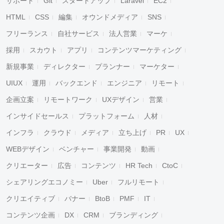
サポート
Git
スタートアップ
Laravel
EC2
HTML
CSS
編集
オウンドメディア
SNS
フリーランス
自社サービス
法人営業
マーケ
採用
スカウト
アプリ
コンテンツマーケティング
新規事業
ディレクター
プランナー
マーケター
UIUX
運用
バックエンド
エンジニア
リモート
企画立案
リモートワーク
UXデザイン
営業
インサイドセールス
プラットフォーム
人材
インフラ
クラウド
メディア
立ち上げ
PR
UX
WEBデザイン
ベンチャー
事業開発
動画
クリエーター
広告
コンテンツ
HR Tech
CtoC
シェアリングエコノミー
Uber
フルリモート
クリエイティブ
バナー
BtoB
PMF
IT
コンテンツ企画
DX
CRM
ブランディング