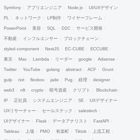
Symfony
アプリエンジニア
Node.js
UI/UXデザイン
PL
ネットワーク
LP制作
ワイヤーフレーム
PowerPoint
美容
SQL
D2C
サービス開発
不動産
インフルエンサー
ブロックチェーン
styled-component
NestJS
EC-CUBE
ECCUBE
東京
Mac
Lambda
リーダー
google
Adsense
Twitter
YouTube
golang
abstract
ACF
Grunt
gulp
riot
flexbox
jade
Pug
経理
designer
web3
nft
crypto
暗号資産
クリプト
Blockchain
IP
正社員
システムエンジニア
SE
UXデザイナー
UXリサーチャー
セールステック
salestech
UIデザイナー
Flask
データアナリスト
FastAPI
Tableau
上場
PMO
有楽町
Tiktok
上流工程