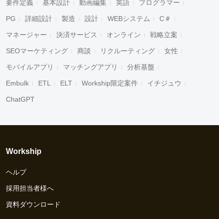
要件定義
基本設計
動画編集
英語
プログラマー
PG
詳細設計
製造
設計
WEBシステム
C＃
マネージャー
決済サービス
オンライン
戦略立案
SEOマーケティング
商談
リクルーティング
女性
モバイルアプリ
マッチングアプリ
分析基盤
Embulk
ETL
ELT
Workship限定案件
イチジュウ
ChatGPT
Workship
ヘルプ
採用担当者様へ
資料ダウンロード