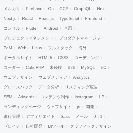
メルカリ
Firebase
Go
GCP
GraphQL
Next
Next.js
React
React.js
TypeScript
Frontend
コンサル
Flutter
Android
企画
プロジェクトマネジメント
プロダクトマネージャー
PdM
Web
Linux
フルスタック
海外
ポータルサイト
HTML5
CSS3
コーディング
コーダー
CakePHP
未経験
B2B
MySQL
EC
ウェブデザイン
ウェブメディア
Analytics
グロースハック
データ分析
リスティング広告
SEM
Adwords
コンテンツ制作
instagram
LP
ランディングページ
ウェブサイト
js
開発
進行管理
アフィリエイト
Sass
メール
0→1
ゼロイチ
自社開発
BIツール
グラフィックデザイン