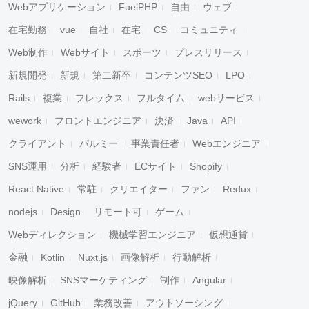
Webアプリケーション
FuelPHP
自由
ウェブ
在宅勤務
vue
自社
在宅
CS
コミュニティ
Web制作
Webサイト
スポーツ
プレスリリース
新規開発
新規
第二新卒
コンテンツSEO
LPO
Rails
複業
フレックス
フルタイム
webサービス
wework
フロントエンジニア
決済
Java
API
クライアント
パルミー
事業責任者
Webエンジニア
SNS運用
分析
経験者
ECサイト
Shopify
React Native
常駐
クリエイター
ファン
Redux
nodejs
Design
リモート可
ゲーム
Webディレクション
機械学習エンジニア
仮想通貨
金融
Kotlin
Nuxt.js
画像解析
行動解析
映像解析
SNSマーケティング
制作
Angular
jQuery
GitHub
業務改善
アウトソーシング