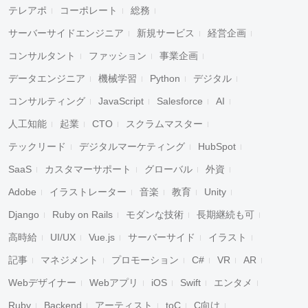
テレアポ
コーポレート
総務
サーバーサイドエンジニア
新規サービス
経営企画
コンサルタント
ファッション
事業企画
データエンジニア
機械学習
Python
デジタル
コンサルティング
JavaScript
Salesforce
AI
人工知能
起業
CTO
スクラムマスター
テックリード
デジタルマーケティング
HubSpot
SaaS
カスタマーサポート
グローバル
外資
Adobe
イラストレーター
音楽
教育
Unity
Django
Ruby on Rails
モダンな技術
長期継続も可
高時給
UI/UX
Vue.js
サーバーサイド
イラスト
記事
マネジメント
プロモーション
C#
VR
AR
Webデザイナー
Webアプリ
iOS
Swift
エンタメ
Ruby
Backend
アーティスト
toC
C向け