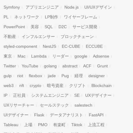
Symfony
アプリエンジニア
Node.js
UI/UXデザイン
PL
ネットワーク
LP制作
ワイヤーフレーム
PowerPoint
美容
SQL
D2C
サービス開発
不動産
インフルエンサー
ブロックチェーン
styled-component
NestJS
EC-CUBE
ECCUBE
東京
Mac
Lambda
リーダー
google
Adsense
Twitter
YouTube
golang
abstract
ACF
Grunt
gulp
riot
flexbox
jade
Pug
経理
designer
web3
nft
crypto
暗号資産
クリプト
Blockchain
IP
正社員
システムエンジニア
SE
UXデザイナー
UXリサーチャー
セールステック
salestech
UIデザイナー
Flask
データアナリスト
FastAPI
Tableau
上場
PMO
有楽町
Tiktok
上流工程