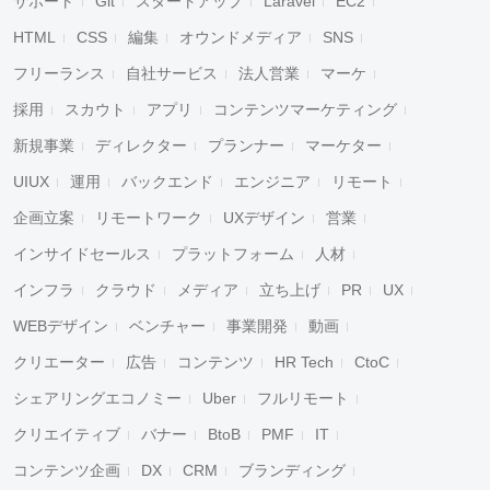
サポート
Git
スタートアップ
Laravel
EC2
HTML
CSS
編集
オウンドメディア
SNS
フリーランス
自社サービス
法人営業
マーケ
採用
スカウト
アプリ
コンテンツマーケティング
新規事業
ディレクター
プランナー
マーケター
UIUX
運用
バックエンド
エンジニア
リモート
企画立案
リモートワーク
UXデザイン
営業
インサイドセールス
プラットフォーム
人材
インフラ
クラウド
メディア
立ち上げ
PR
UX
WEBデザイン
ベンチャー
事業開発
動画
クリエーター
広告
コンテンツ
HR Tech
CtoC
シェアリングエコノミー
Uber
フルリモート
クリエイティブ
バナー
BtoB
PMF
IT
コンテンツ企画
DX
CRM
ブランディング