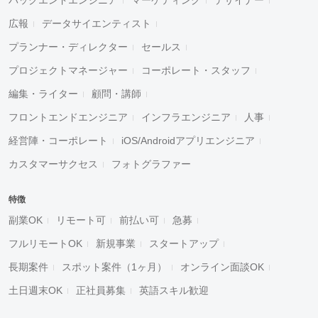
広報
データサイエンティスト
プランナー・ディレクター
セールス
プロジェクトマネージャー
コーポレート・スタッフ
編集・ライター
顧問・講師
フロントエンドエンジニア
インフラエンジニア
人事
経営陣・コーポレート
iOS/Androidアプリエンジニア
カスタマーサクセス
フォトグラファー
特徴
副業OK
リモート可
前払い可
急募
フルリモートOK
新規事業
スタートアップ
長期案件
スポット案件（1ヶ月）
オンライン面談OK
土日週末OK
正社員募集
英語スキル歓迎