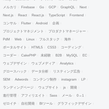
メルカリ
Firebase
Go
GCP
GraphQL
Next
Next.js
React
React.js
TypeScript
Frontend
コンサル
Flutter
Android
企画
プロジェクトマネジメント
プロダクトマネージャー
PdM
Web
Linux
フルスタック
海外
ポータルサイト
HTML5
CSS3
コーディング
コーダー
CakePHP
未経験
B2B
MySQL
EC
ウェブデザイン
ウェブメディア
Analytics
グロースハック
データ分析
リスティング広告
SEM
Adwords
コンテンツ制作
instagram
LP
ランディングページ
ウェブサイト
js
開発
進行管理
アフィリエイト
Sass
メール
0→1
ゼロイチ
自社開発
BIツール
グラフィックデザイン