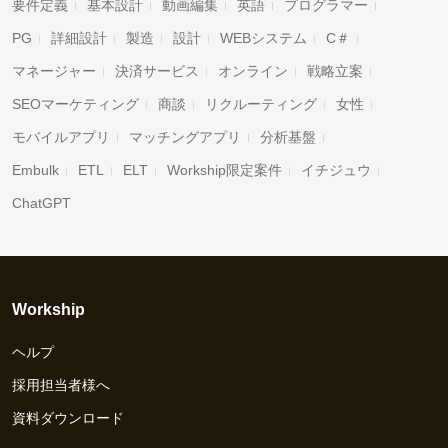
要件定義
基本設計
動画編集
英語
プログラマー
PG
詳細設計
製造
設計
WEBシステム
C＃
マネージャー
決済サービス
オンライン
戦略立案
SEOマーケティング
商談
リクルーティング
女性
モバイルアプリ
マッチングアプリ
分析基盤
Embulk
ETL
ELT
Workship限定案件
イチジュウ
ChatGPT
Workship
ヘルプ
採用担当者様へ
資料ダウンロード