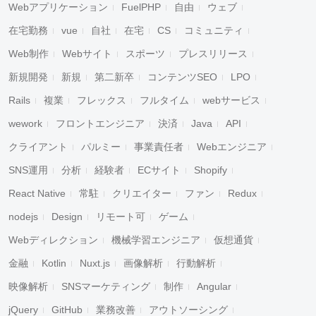
Webアプリケーション
FuelPHP
自由
ウェブ
在宅勤務
vue
自社
在宅
CS
コミュニティ
Web制作
Webサイト
スポーツ
プレスリリース
新規開発
新規
第二新卒
コンテンツSEO
LPO
Rails
複業
フレックス
フルタイム
webサービス
wework
フロントエンジニア
決済
Java
API
クライアント
パルミー
事業責任者
Webエンジニア
SNS運用
分析
経験者
ECサイト
Shopify
React Native
常駐
クリエイター
ファン
Redux
nodejs
Design
リモート可
ゲーム
Webディレクション
機械学習エンジニア
仮想通貨
金融
Kotlin
Nuxt.js
画像解析
行動解析
映像解析
SNSマーケティング
制作
Angular
jQuery
GitHub
業務改善
アウトソーシング