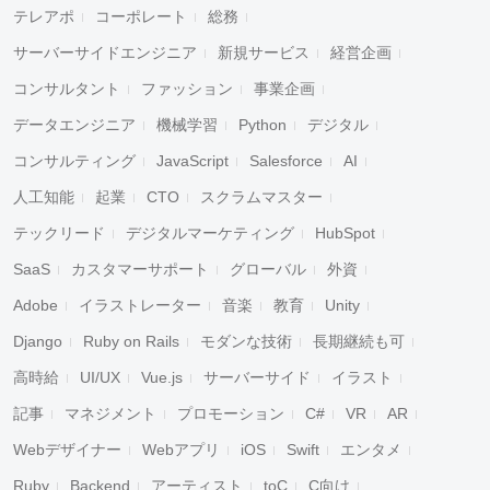
テレアポ
コーポレート
総務
サーバーサイドエンジニア
新規サービス
経営企画
コンサルタント
ファッション
事業企画
データエンジニア
機械学習
Python
デジタル
コンサルティング
JavaScript
Salesforce
AI
人工知能
起業
CTO
スクラムマスター
テックリード
デジタルマーケティング
HubSpot
SaaS
カスタマーサポート
グローバル
外資
Adobe
イラストレーター
音楽
教育
Unity
Django
Ruby on Rails
モダンな技術
長期継続も可
高時給
UI/UX
Vue.js
サーバーサイド
イラスト
記事
マネジメント
プロモーション
C#
VR
AR
Webデザイナー
Webアプリ
iOS
Swift
エンタメ
Ruby
Backend
アーティスト
toC
C向け