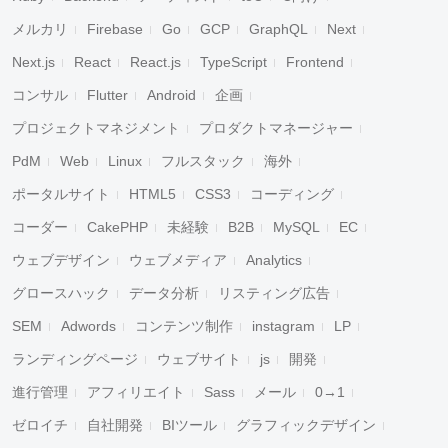
メルカリ
Firebase
Go
GCP
GraphQL
Next
Next.js
React
React.js
TypeScript
Frontend
コンサル
Flutter
Android
企画
プロジェクトマネジメント
プロダクトマネージャー
PdM
Web
Linux
フルスタック
海外
ポータルサイト
HTML5
CSS3
コーディング
コーダー
CakePHP
未経験
B2B
MySQL
EC
ウェブデザイン
ウェブメディア
Analytics
グロースハック
データ分析
リスティング広告
SEM
Adwords
コンテンツ制作
instagram
LP
ランディングページ
ウェブサイト
js
開発
進行管理
アフィリエイト
Sass
メール
0→1
ゼロイチ
自社開発
BIツール
グラフィックデザイン