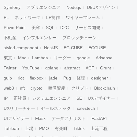
Symfony
アプリエンジニア
Node.js
UI/UXデザイン
PL
ネットワーク
LP制作
ワイヤーフレーム
PowerPoint
美容
SQL
D2C
サービス開発
不動産
インフルエンサー
ブロックチェーン
styled-component
NestJS
EC-CUBE
ECCUBE
東京
Mac
Lambda
リーダー
google
Adsense
Twitter
YouTube
golang
abstract
ACF
Grunt
gulp
riot
flexbox
jade
Pug
経理
designer
web3
nft
crypto
暗号資産
クリプト
Blockchain
IP
正社員
システムエンジニア
SE
UXデザイナー
UXリサーチャー
セールステック
salestech
UIデザイナー
Flask
データアナリスト
FastAPI
Tableau
上場
PMO
有楽町
Tiktok
上流工程