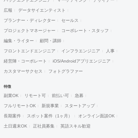
広報
データサイエンティスト
プランナー・ディレクター
セールス
プロジェクトマネージャー
コーポレート・スタッフ
編集・ライター
顧問・講師
フロントエンドエンジニア
インフラエンジニア
人事
経営陣・コーポレート
iOS/Androidアプリエンジニア
カスタマーサクセス
フォトグラファー
特徴
副業OK
リモート可
前払い可
急募
フルリモートOK
新規事業
スタートアップ
長期案件
スポット案件（1ヶ月）
オンライン面談OK
土日週末OK
正社員募集
英語スキル歓迎