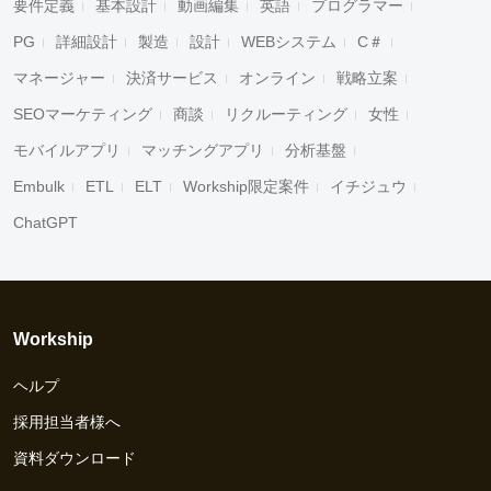
要件定義
基本設計
動画編集
英語
プログラマー
PG
詳細設計
製造
設計
WEBシステム
C＃
マネージャー
決済サービス
オンライン
戦略立案
SEOマーケティング
商談
リクルーティング
女性
モバイルアプリ
マッチングアプリ
分析基盤
Embulk
ETL
ELT
Workship限定案件
イチジュウ
ChatGPT
Workship
ヘルプ
採用担当者様へ
資料ダウンロード