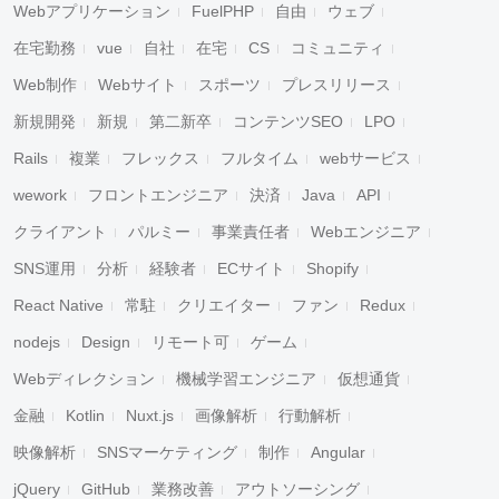
Webアプリケーション
FuelPHP
自由
ウェブ
在宅勤務
vue
自社
在宅
CS
コミュニティ
Web制作
Webサイト
スポーツ
プレスリリース
新規開発
新規
第二新卒
コンテンツSEO
LPO
Rails
複業
フレックス
フルタイム
webサービス
wework
フロントエンジニア
決済
Java
API
クライアント
パルミー
事業責任者
Webエンジニア
SNS運用
分析
経験者
ECサイト
Shopify
React Native
常駐
クリエイター
ファン
Redux
nodejs
Design
リモート可
ゲーム
Webディレクション
機械学習エンジニア
仮想通貨
金融
Kotlin
Nuxt.js
画像解析
行動解析
映像解析
SNSマーケティング
制作
Angular
jQuery
GitHub
業務改善
アウトソーシング