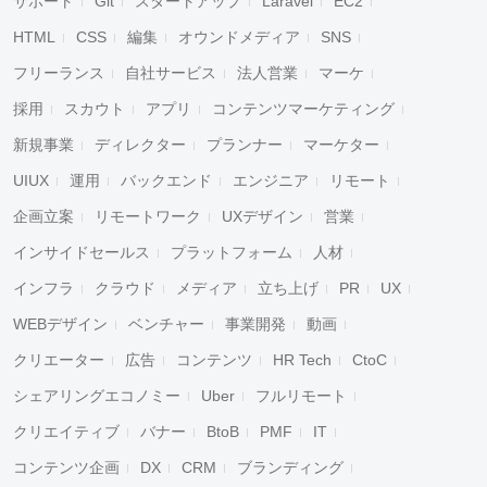
サポート
Git
スタートアップ
Laravel
EC2
HTML
CSS
編集
オウンドメディア
SNS
フリーランス
自社サービス
法人営業
マーケ
採用
スカウト
アプリ
コンテンツマーケティング
新規事業
ディレクター
プランナー
マーケター
UIUX
運用
バックエンド
エンジニア
リモート
企画立案
リモートワーク
UXデザイン
営業
インサイドセールス
プラットフォーム
人材
インフラ
クラウド
メディア
立ち上げ
PR
UX
WEBデザイン
ベンチャー
事業開発
動画
クリエーター
広告
コンテンツ
HR Tech
CtoC
シェアリングエコノミー
Uber
フルリモート
クリエイティブ
バナー
BtoB
PMF
IT
コンテンツ企画
DX
CRM
ブランディング