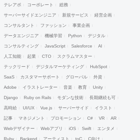
テレアポ
コーポレート
総務
サーバーサイドエンジニア
新規サービス
経営企画
コンサルタント
ファッション
事業企画
データエンジニア
機械学習
Python
デジタル
コンサルティング
JavaScript
Salesforce
AI
人工知能
起業
CTO
スクラムマスター
テックリード
デジタルマーケティング
HubSpot
SaaS
カスタマーサポート
グローバル
外資
Adobe
イラストレーター
音楽
教育
Unity
Django
Ruby on Rails
モダンな技術
長期継続も可
高時給
UI/UX
Vue.js
サーバーサイド
イラスト
記事
マネジメント
プロモーション
C#
VR
AR
Webデザイナー
Webアプリ
iOS
Swift
エンタメ
Ruby
Backend
アーティスト
toC
C向け