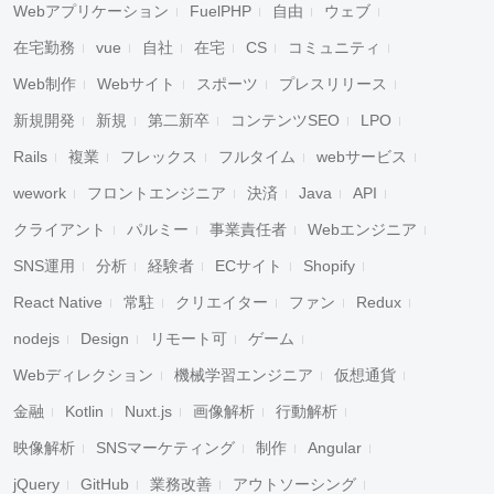
Webアプリケーション
FuelPHP
自由
ウェブ
在宅勤務
vue
自社
在宅
CS
コミュニティ
Web制作
Webサイト
スポーツ
プレスリリース
新規開発
新規
第二新卒
コンテンツSEO
LPO
Rails
複業
フレックス
フルタイム
webサービス
wework
フロントエンジニア
決済
Java
API
クライアント
パルミー
事業責任者
Webエンジニア
SNS運用
分析
経験者
ECサイト
Shopify
React Native
常駐
クリエイター
ファン
Redux
nodejs
Design
リモート可
ゲーム
Webディレクション
機械学習エンジニア
仮想通貨
金融
Kotlin
Nuxt.js
画像解析
行動解析
映像解析
SNSマーケティング
制作
Angular
jQuery
GitHub
業務改善
アウトソーシング