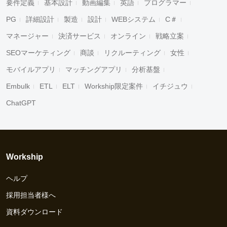
要件定義
基本設計
動画編集
英語
プログラマー
PG
詳細設計
製造
設計
WEBシステム
C＃
マネージャー
決済サービス
オンライン
戦略立案
SEOマーケティング
商談
リクルーティング
女性
モバイルアプリ
マッチングアプリ
分析基盤
Embulk
ETL
ELT
Workship限定案件
イチジュウ
ChatGPT
Workship
ヘルプ
採用担当者様へ
資料ダウンロード