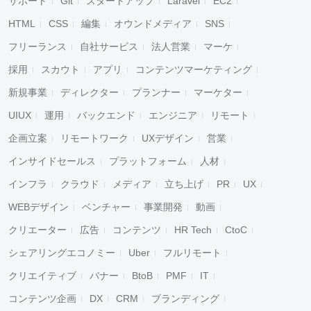
サポート
Git
スタートアップ
Laravel
EC2
HTML
CSS
編集
オウンドメディア
SNS
フリーランス
自社サービス
法人営業
マーケ
採用
スカウト
アプリ
コンテンツマーケティング
新規事業
ディレクター
プランナー
マーケター
UIUX
運用
バックエンド
エンジニア
リモート
企画立案
リモートワーク
UXデザイン
営業
インサイドセールス
プラットフォーム
人材
インフラ
クラウド
メディア
立ち上げ
PR
UX
WEBデザイン
ベンチャー
事業開発
動画
クリエーター
広告
コンテンツ
HR Tech
CtoC
シェアリングエコノミー
Uber
フルリモート
クリエイティブ
バナー
BtoB
PMF
IT
コンテンツ企画
DX
CRM
ブランディング