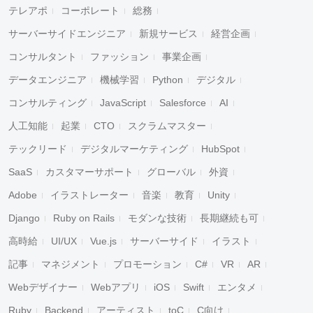
テレアポ
コーポレート
総務
サーバーサイドエンジニア
新規サービス
経営企画
コンサルタント
ファッション
事業企画
データエンジニア
機械学習
Python
デジタル
コンサルティング
JavaScript
Salesforce
AI
人工知能
起業
CTO
スクラムマスター
テックリード
デジタルマーケティング
HubSpot
SaaS
カスタマーサポート
グローバル
外資
Adobe
イラストレーター
音楽
教育
Unity
Django
Ruby on Rails
モダンな技術
長期継続も可
高時給
UI/UX
Vue.js
サーバーサイド
イラスト
記事
マネジメント
プロモーション
C#
VR
AR
Webデザイナー
Webアプリ
iOS
Swift
エンタメ
Ruby
Backend
アーティスト
toC
C向け