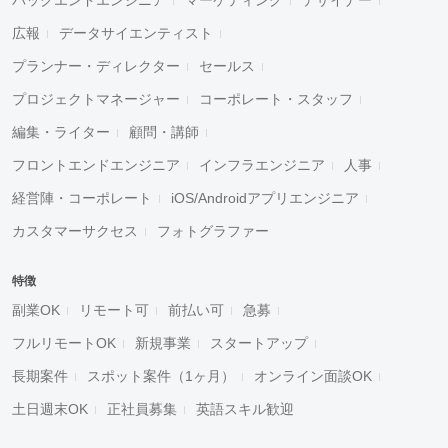
広報
データサイエンティスト
プランナー・ディレクター
セールス
プロジェクトマネージャー
コーポレート・スタッフ
編集・ライター
顧問・講師
フロントエンドエンジニア
インフラエンジニア
人事
経営陣・コーポレート
iOS/Androidアプリエンジニア
カスタマーサクセス
フォトグラファー
特徴
副業OK
リモート可
前払い可
急募
フルリモートOK
新規事業
スタートアップ
長期案件
スポット案件（1ヶ月）
オンライン面談OK
土日週末OK
正社員募集
英語スキル歓迎