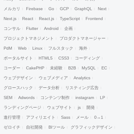
メルカリ
Firebase
Go
GCP
GraphQL
Next
Next.js
React
React.js
TypeScript
Frontend
コンサル
Flutter
Android
企画
プロジェクトマネジメント
プロダクトマネージャー
PdM
Web
Linux
フルスタック
海外
ポータルサイト
HTML5
CSS3
コーディング
コーダー
CakePHP
未経験
B2B
MySQL
EC
ウェブデザイン
ウェブメディア
Analytics
グロースハック
データ分析
リスティング広告
SEM
Adwords
コンテンツ制作
instagram
LP
ランディングページ
ウェブサイト
js
開発
進行管理
アフィリエイト
Sass
メール
0→1
ゼロイチ
自社開発
BIツール
グラフィックデザイン