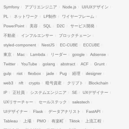
Symfony
アプリエンジニア
Node.js
UI/UXデザイン
PL
ネットワーク
LP制作
ワイヤーフレーム
PowerPoint
美容
SQL
D2C
サービス開発
不動産
インフルエンサー
ブロックチェーン
styled-component
NestJS
EC-CUBE
ECCUBE
東京
Mac
Lambda
リーダー
google
Adsense
Twitter
YouTube
golang
abstract
ACF
Grunt
gulp
riot
flexbox
jade
Pug
経理
designer
web3
nft
crypto
暗号資産
クリプト
Blockchain
IP
正社員
システムエンジニア
SE
UXデザイナー
UXリサーチャー
セールステック
salestech
UIデザイナー
Flask
データアナリスト
FastAPI
Tableau
上場
PMO
有楽町
Tiktok
上流工程