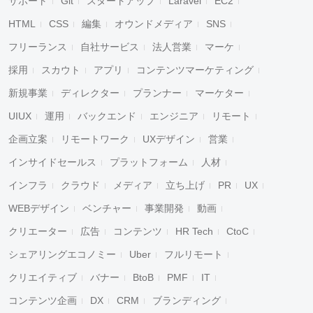
サポート
Git
スタートアップ
Laravel
EC2
HTML
CSS
編集
オウンドメディア
SNS
フリーランス
自社サービス
法人営業
マーケ
採用
スカウト
アプリ
コンテンツマーケティング
新規事業
ディレクター
プランナー
マーケター
UIUX
運用
バックエンド
エンジニア
リモート
企画立案
リモートワーク
UXデザイン
営業
インサイドセールス
プラットフォーム
人材
インフラ
クラウド
メディア
立ち上げ
PR
UX
WEBデザイン
ベンチャー
事業開発
動画
クリエーター
広告
コンテンツ
HR Tech
CtoC
シェアリングエコノミー
Uber
フルリモート
クリエイティブ
バナー
BtoB
PMF
IT
コンテンツ企画
DX
CRM
ブランディング