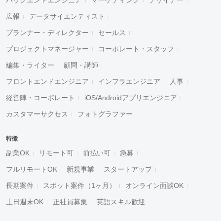
広報
データサイエンティスト
プランナー・ディレクター
セールス
プロジェクトマネージャー
コーポレート・スタッフ
編集・ライター
顧問・講師
フロントエンドエンジニア
インフラエンジニア
人事
経営陣・コーポレート
iOS/Androidアプリエンジニア
カスタマーサクセス
フォトグラファー
特徴
副業OK
リモート可
前払い可
急募
フルリモートOK
新規事業
スタートアップ
長期案件
スポット案件（1ヶ月）
オンライン面談OK
土日週末OK
正社員募集
英語スキル歓迎