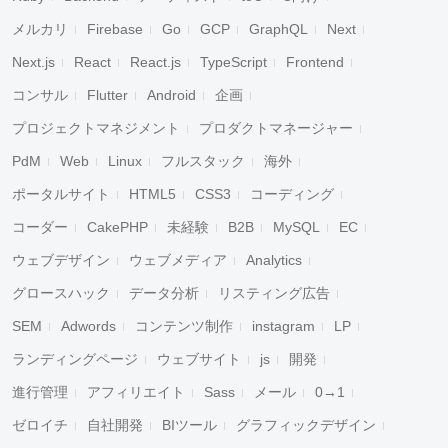
メルカリ
Firebase
Go
GCP
GraphQL
Next
Next.js
React
React.js
TypeScript
Frontend
コンサル
Flutter
Android
企画
プロジェクトマネジメント
プロダクトマネージャー
PdM
Web
Linux
フルスタック
海外
ポータルサイト
HTML5
CSS3
コーディング
コーダー
CakePHP
未経験
B2B
MySQL
EC
ウェブデザイン
ウェブメディア
Analytics
グロースハック
データ分析
リスティング広告
SEM
Adwords
コンテンツ制作
instagram
LP
ランディングページ
ウェブサイト
js
開発
進行管理
アフィリエイト
Sass
メール
0→1
ゼロイチ
自社開発
BIツール
グラフィックデザイン