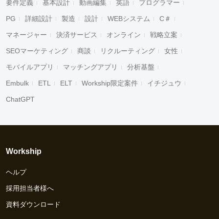
要件定義
基本設計
動画編集
英語
プログラマー
PG
詳細設計
製造
設計
WEBシステム
C＃
マネージャー
決済サービス
オンライン
戦略立案
SEOマーケティング
商談
リクルーティング
女性
モバイルアプリ
マッチングアプリ
分析基盤
Embulk
ETL
ELT
Workship限定案件
イチジュウ
ChatGPT
Workship
ヘルプ
採用担当者様へ
資料ダウンロード