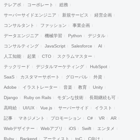
テレアポ
コーポレート
総務
サーバーサイドエンジニア
新規サービス
経営企画
コンサルタント
ファッション
事業企画
データエンジニア
機械学習
Python
デジタル
コンサルティング
JavaScript
Salesforce
AI
人工知能
起業
CTO
スクラムマスター
テックリード
デジタルマーケティング
HubSpot
SaaS
カスタマーサポート
グローバル
外資
Adobe
イラストレーター
音楽
教育
Unity
Django
Ruby on Rails
モダンな技術
長期継続も可
高時給
UI/UX
Vue.js
サーバーサイド
イラスト
記事
マネジメント
プロモーション
C#
VR
AR
Webデザイナー
Webアプリ
iOS
Swift
エンタメ
Ruby
Backend
アーティスト
toC
C向け