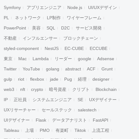
Symfony
アプリエンジニア
Node.js
UI/UXデザイン
PL
ネットワーク
LP制作
ワイヤーフレーム
PowerPoint
美容
SQL
D2C
サービス開発
不動産
インフルエンサー
ブロックチェーン
styled-component
NestJS
EC-CUBE
ECCUBE
東京
Mac
Lambda
リーダー
google
Adsense
Twitter
YouTube
golang
abstract
ACF
Grunt
gulp
riot
flexbox
jade
Pug
経理
designer
web3
nft
crypto
暗号資産
クリプト
Blockchain
IP
正社員
システムエンジニア
SE
UXデザイナー
UXリサーチャー
セールステック
salestech
UIデザイナー
Flask
データアナリスト
FastAPI
Tableau
上場
PMO
有楽町
Tiktok
上流工程