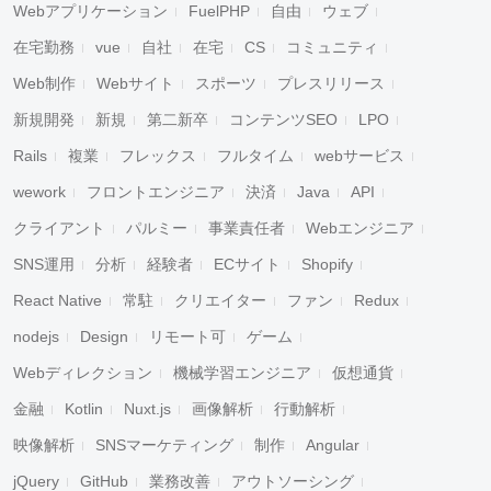
Webアプリケーション
FuelPHP
自由
ウェブ
在宅勤務
vue
自社
在宅
CS
コミュニティ
Web制作
Webサイト
スポーツ
プレスリリース
新規開発
新規
第二新卒
コンテンツSEO
LPO
Rails
複業
フレックス
フルタイム
webサービス
wework
フロントエンジニア
決済
Java
API
クライアント
パルミー
事業責任者
Webエンジニア
SNS運用
分析
経験者
ECサイト
Shopify
React Native
常駐
クリエイター
ファン
Redux
nodejs
Design
リモート可
ゲーム
Webディレクション
機械学習エンジニア
仮想通貨
金融
Kotlin
Nuxt.js
画像解析
行動解析
映像解析
SNSマーケティング
制作
Angular
jQuery
GitHub
業務改善
アウトソーシング