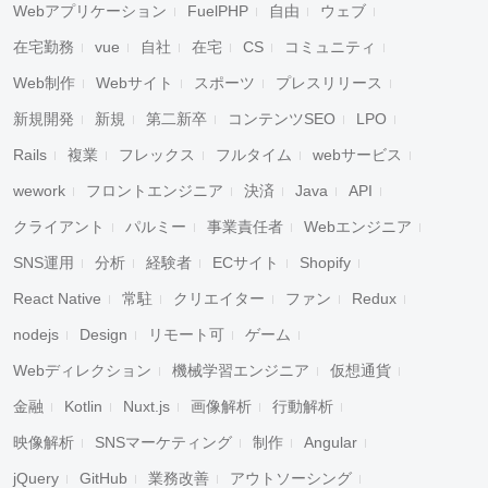
Webアプリケーション
FuelPHP
自由
ウェブ
在宅勤務
vue
自社
在宅
CS
コミュニティ
Web制作
Webサイト
スポーツ
プレスリリース
新規開発
新規
第二新卒
コンテンツSEO
LPO
Rails
複業
フレックス
フルタイム
webサービス
wework
フロントエンジニア
決済
Java
API
クライアント
パルミー
事業責任者
Webエンジニア
SNS運用
分析
経験者
ECサイト
Shopify
React Native
常駐
クリエイター
ファン
Redux
nodejs
Design
リモート可
ゲーム
Webディレクション
機械学習エンジニア
仮想通貨
金融
Kotlin
Nuxt.js
画像解析
行動解析
映像解析
SNSマーケティング
制作
Angular
jQuery
GitHub
業務改善
アウトソーシング