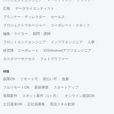
広報
データサイエンティスト
プランナー・ディレクター
セールス
プロジェクトマネージャー
コーポレート・スタッフ
編集・ライター
顧問・講師
フロントエンドエンジニア
インフラエンジニア
人事
経営陣・コーポレート
iOS/Androidアプリエンジニア
カスタマーサクセス
フォトグラファー
特徴
副業OK
リモート可
前払い可
急募
フルリモートOK
新規事業
スタートアップ
長期案件
スポット案件（1ヶ月）
オンライン面談OK
土日週末OK
正社員募集
英語スキル歓迎