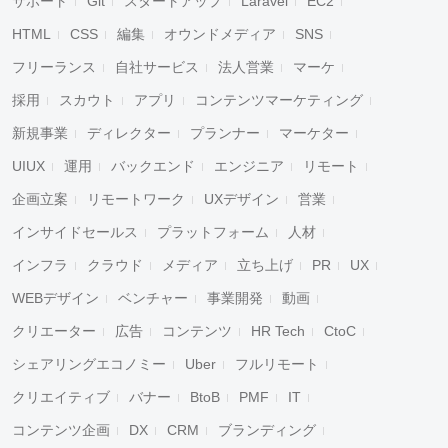
サポート
Git
スタートアップ
Laravel
EC2
HTML
CSS
編集
オウンドメディア
SNS
フリーランス
自社サービス
法人営業
マーケ
採用
スカウト
アプリ
コンテンツマーケティング
新規事業
ディレクター
プランナー
マーケター
UIUX
運用
バックエンド
エンジニア
リモート
企画立案
リモートワーク
UXデザイン
営業
インサイドセールス
プラットフォーム
人材
インフラ
クラウド
メディア
立ち上げ
PR
UX
WEBデザイン
ベンチャー
事業開発
動画
クリエーター
広告
コンテンツ
HR Tech
CtoC
シェアリングエコノミー
Uber
フルリモート
クリエイティブ
バナー
BtoB
PMF
IT
コンテンツ企画
DX
CRM
ブランディング