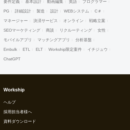
要件定義
基本設計
動画編集
英語
プログラマー
PG
詳細設計
製造
設計
WEBシステム
C＃
マネージャー
決済サービス
オンライン
戦略立案
SEOマーケティング
商談
リクルーティング
女性
モバイルアプリ
マッチングアプリ
分析基盤
Embulk
ETL
ELT
Workship限定案件
イチジュウ
ChatGPT
Workship
ヘルプ
採用担当者様へ
資料ダウンロード