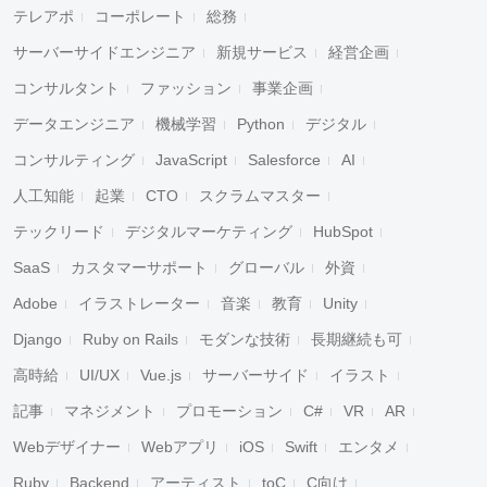
テレアポ
コーポレート
総務
サーバーサイドエンジニア
新規サービス
経営企画
コンサルタント
ファッション
事業企画
データエンジニア
機械学習
Python
デジタル
コンサルティング
JavaScript
Salesforce
AI
人工知能
起業
CTO
スクラムマスター
テックリード
デジタルマーケティング
HubSpot
SaaS
カスタマーサポート
グローバル
外資
Adobe
イラストレーター
音楽
教育
Unity
Django
Ruby on Rails
モダンな技術
長期継続も可
高時給
UI/UX
Vue.js
サーバーサイド
イラスト
記事
マネジメント
プロモーション
C#
VR
AR
Webデザイナー
Webアプリ
iOS
Swift
エンタメ
Ruby
Backend
アーティスト
toC
C向け