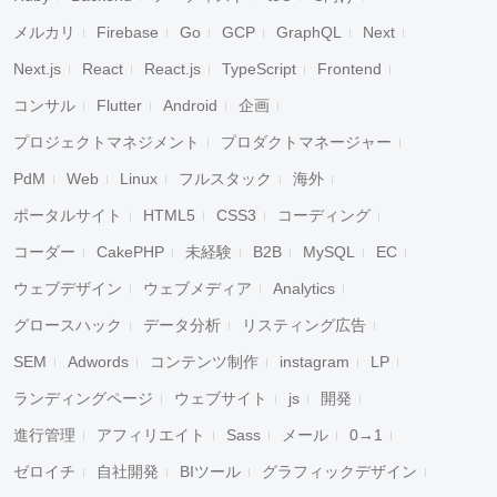
メルカリ
Firebase
Go
GCP
GraphQL
Next
Next.js
React
React.js
TypeScript
Frontend
コンサル
Flutter
Android
企画
プロジェクトマネジメント
プロダクトマネージャー
PdM
Web
Linux
フルスタック
海外
ポータルサイト
HTML5
CSS3
コーディング
コーダー
CakePHP
未経験
B2B
MySQL
EC
ウェブデザイン
ウェブメディア
Analytics
グロースハック
データ分析
リスティング広告
SEM
Adwords
コンテンツ制作
instagram
LP
ランディングページ
ウェブサイト
js
開発
進行管理
アフィリエイト
Sass
メール
0→1
ゼロイチ
自社開発
BIツール
グラフィックデザイン