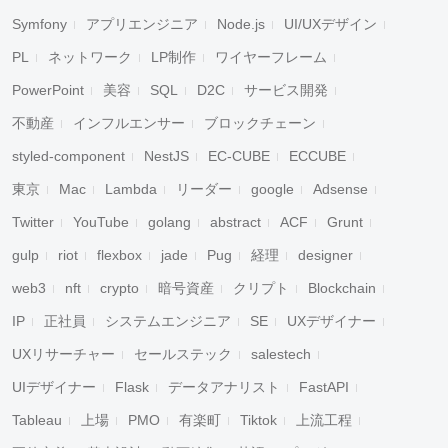
Symfony
アプリエンジニア
Node.js
UI/UXデザイン
PL
ネットワーク
LP制作
ワイヤーフレーム
PowerPoint
美容
SQL
D2C
サービス開発
不動産
インフルエンサー
ブロックチェーン
styled-component
NestJS
EC-CUBE
ECCUBE
東京
Mac
Lambda
リーダー
google
Adsense
Twitter
YouTube
golang
abstract
ACF
Grunt
gulp
riot
flexbox
jade
Pug
経理
designer
web3
nft
crypto
暗号資産
クリプト
Blockchain
IP
正社員
システムエンジニア
SE
UXデザイナー
UXリサーチャー
セールステック
salestech
UIデザイナー
Flask
データアナリスト
FastAPI
Tableau
上場
PMO
有楽町
Tiktok
上流工程