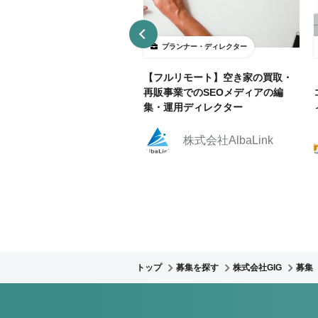
ランナー・ディレクター
プランナー・ディレクター
部リモ相談可】官公庁Webサ
【フルリモート】空き家の買取・
運用におけるWebディレクタ
再販事業でのSEOメディアの編
集！
集・運用ディレクター
株式会社クリーク・ア
株式会社AlbaLink
ンド・リバー社
トップ
募集を探す
株式会社GIG
募集