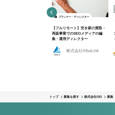
ランナー・ディレクター
プランナー・ディレクター
部リモ相談可】官公庁Webサ
【フルリモート】空き家の買取・
運用におけるWebディレクタ
再販事業でのSEOメディアの編
集！
集・運用ディレクター
株式会社クリーク・ア
株式会社AlbaLink
ンド・リバー社
トップ
募集を探す
株式会社GIG
募集