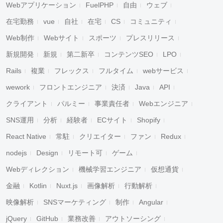
Webアプリケーション
FuelPHP
自由
ウェブ
在宅勤務
vue
自社
在宅
CS
コミュニティ
Web制作
Webサイト
スポーツ
プレスリリース
新規開発
新規
第二新卒
コンテンツSEO
LPO
Rails
複業
フレックス
フルタイム
webサービス
wework
フロントエンジニア
決済
Java
API
クライアント
パルミー
事業責任者
Webエンジニア
SNS運用
分析
経験者
ECサイト
Shopify
React Native
常駐
クリエイター
ファン
Redux
nodejs
Design
リモート可
ゲーム
Webディレクション
機械学習エンジニア
仮想通貨
金融
Kotlin
Nuxt.js
画像解析
行動解析
映像解析
SNSマーケティング
制作
Angular
jQuery
GitHub
業務改善
アウトソーシング