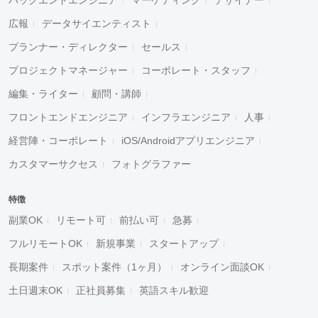
広報
データサイエンティスト
プランナー・ディレクター
セールス
プロジェクトマネージャー
コーポレート・スタッフ
編集・ライター
顧問・講師
フロントエンドエンジニア
インフラエンジニア
人事
経営陣・コーポレート
iOS/Androidアプリエンジニア
カスタマーサクセス
フォトグラファー
特徴
副業OK
リモート可
前払い可
急募
フルリモートOK
新規事業
スタートアップ
長期案件
スポット案件（1ヶ月）
オンライン面談OK
土日週末OK
正社員募集
英語スキル歓迎