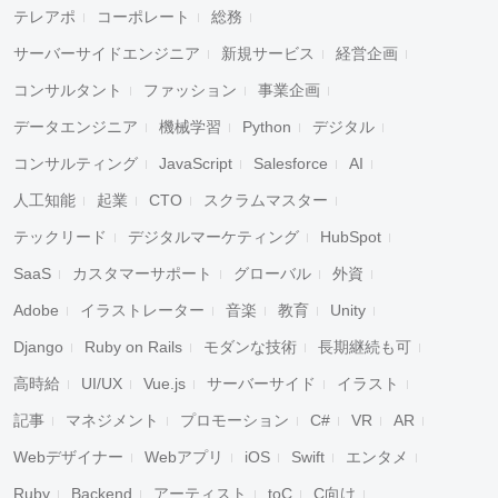
テレアポ
コーポレート
総務
サーバーサイドエンジニア
新規サービス
経営企画
コンサルタント
ファッション
事業企画
データエンジニア
機械学習
Python
デジタル
コンサルティング
JavaScript
Salesforce
AI
人工知能
起業
CTO
スクラムマスター
テックリード
デジタルマーケティング
HubSpot
SaaS
カスタマーサポート
グローバル
外資
Adobe
イラストレーター
音楽
教育
Unity
Django
Ruby on Rails
モダンな技術
長期継続も可
高時給
UI/UX
Vue.js
サーバーサイド
イラスト
記事
マネジメント
プロモーション
C#
VR
AR
Webデザイナー
Webアプリ
iOS
Swift
エンタメ
Ruby
Backend
アーティスト
toC
C向け