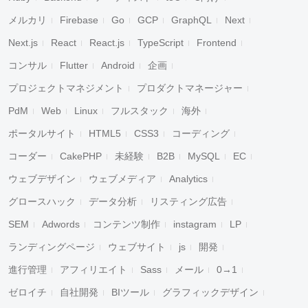
メルカリ
Firebase
Go
GCP
GraphQL
Next
Next.js
React
React.js
TypeScript
Frontend
コンサル
Flutter
Android
企画
プロジェクトマネジメント
プロダクトマネージャー
PdM
Web
Linux
フルスタック
海外
ポータルサイト
HTML5
CSS3
コーディング
コーダー
CakePHP
未経験
B2B
MySQL
EC
ウェブデザイン
ウェブメディア
Analytics
グロースハック
データ分析
リスティング広告
SEM
Adwords
コンテンツ制作
instagram
LP
ランディングページ
ウェブサイト
js
開発
進行管理
アフィリエイト
Sass
メール
0→1
ゼロイチ
自社開発
BIツール
グラフィックデザイン