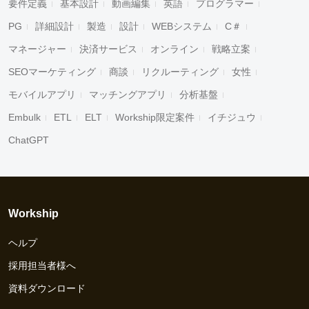
要件定義
基本設計
動画編集
英語
プログラマー
PG
詳細設計
製造
設計
WEBシステム
C＃
マネージャー
決済サービス
オンライン
戦略立案
SEOマーケティング
商談
リクルーティング
女性
モバイルアプリ
マッチングアプリ
分析基盤
Embulk
ETL
ELT
Workship限定案件
イチジュウ
ChatGPT
Workship
ヘルプ
採用担当者様へ
資料ダウンロード