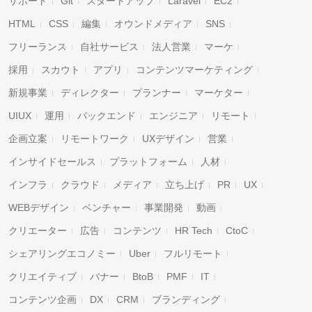
サポート
Git
スタートアップ
Laravel
EC2
HTML
CSS
編集
オウンドメディア
SNS
フリーランス
自社サービス
法人営業
マーケ
採用
スカウト
アプリ
コンテンツマーケティング
新規事業
ディレクター
プランナー
マーケター
UIUX
運用
バックエンド
エンジニア
リモート
企画立案
リモートワーク
UXデザイン
営業
インサイドセールス
プラットフォーム
人材
インフラ
クラウド
メディア
立ち上げ
PR
UX
WEBデザイン
ベンチャー
事業開発
動画
クリエーター
広告
コンテンツ
HR Tech
CtoC
シェアリングエコノミー
Uber
フルリモート
クリエイティブ
バナー
BtoB
PMF
IT
コンテンツ企画
DX
CRM
ブランディング