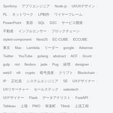
Symfony
アプリエンジニア
Node.js
UI/UXデザイン
PL
ネットワーク
LP制作
ワイヤーフレーム
PowerPoint
美容
SQL
D2C
サービス開発
不動産
インフルエンサー
ブロックチェーン
styled-component
NestJS
EC-CUBE
ECCUBE
東京
Mac
Lambda
リーダー
google
Adsense
Twitter
YouTube
golang
abstract
ACF
Grunt
gulp
riot
flexbox
jade
Pug
経理
designer
web3
nft
crypto
暗号資産
クリプト
Blockchain
IP
正社員
システムエンジニア
SE
UXデザイナー
UXリサーチャー
セールステック
salestech
UIデザイナー
Flask
データアナリスト
FastAPI
Tableau
上場
PMO
有楽町
Tiktok
上流工程