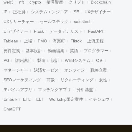
web3
nft
crypto
暗号資産
クリプト
Blockchain
IP
正社員
システムエンジニア
SE
UXデザイナー
UXリサーチャー
セールステック
salestech
UIデザイナー
Flask
データアナリスト
FastAPI
Tableau
上場
PMO
有楽町
Tiktok
上流工程
要件定義
基本設計
動画編集
英語
プログラマー
PG
詳細設計
製造
設計
WEBシステム
C＃
マネージャー
決済サービス
オンライン
戦略立案
SEOマーケティング
商談
リクルーティング
女性
モバイルアプリ
マッチングアプリ
分析基盤
Embulk
ETL
ELT
Workship限定案件
イチジュウ
ChatGPT