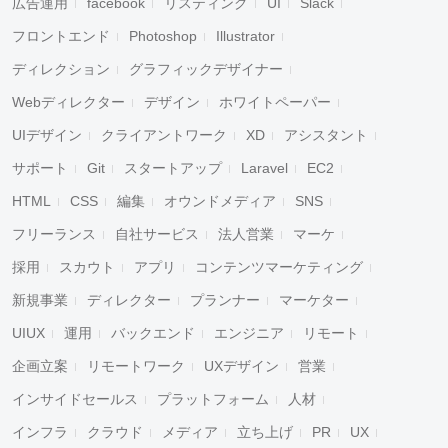
広告運用
facebook
リスティング
UI
Slack
フロントエンド
Photoshop
Illustrator
ディレクション
グラフィックデザイナー
Webディレクター
デザイン
ホワイトペーパー
UIデザイン
クライアントワーク
XD
アシスタント
サポート
Git
スタートアップ
Laravel
EC2
HTML
CSS
編集
オウンドメディア
SNS
フリーランス
自社サービス
法人営業
マーケ
採用
スカウト
アプリ
コンテンツマーケティング
新規事業
ディレクター
プランナー
マーケター
UIUX
運用
バックエンド
エンジニア
リモート
企画立案
リモートワーク
UXデザイン
営業
インサイドセールス
プラットフォーム
人材
インフラ
クラウド
メディア
立ち上げ
PR
UX