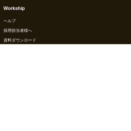
Workship
ヘルプ
採用担当者様へ
資料ダウンロード
その他のサービス
Workship EVENT
Workship MAGAZINE
Workship CAREER
関連サイト
GIGサイト
UXデザイン・プロトタイプ制作 - UX Design Lab
Webサイト制作 / CMS・マーケティングツール - LeadGrid
デザ