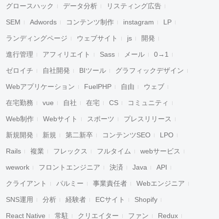
グロースハック
データ分析
リスティング広告
SEM
Adwords
コンテンツ制作
instagram
LP
ランディングページ
ウェブサイト
js
開発
進行管理
アフィリエイト
Sass
メール
0→1
ゼロイチ
自社開発
BIツール
グラフィックデザイン
Webアプリケーション
FuelPHP
自由
ウェブ
在宅勤務
vue
自社
在宅
CS
コミュニティ
Web制作
Webサイト
スポーツ
プレスリリース
新規開発
新規
第二新卒
コンテンツSEO
LPO
Rails
複業
フレックス
フルタイム
webサービス
wework
フロントエンジニア
決済
Java
API
クライアント
パルミー
事業責任者
Webエンジニア
SNS運用
分析
経験者
ECサイト
Shopify
React Native
常駐
クリエイター
ファン
Redux