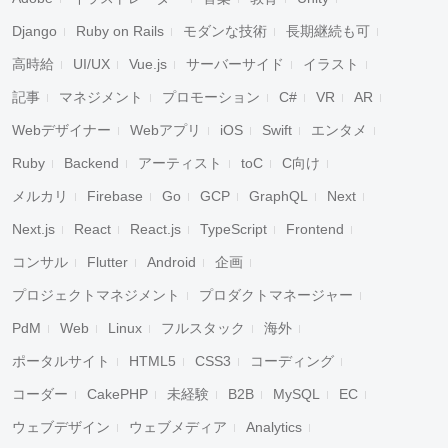
Django
Ruby on Rails
モダンな技術
長期継続も可
高時給
UI/UX
Vue.js
サーバーサイド
イラスト
記事
マネジメント
プロモーション
C#
VR
AR
Webデザイナー
Webアプリ
iOS
Swift
エンタメ
Ruby
Backend
アーティスト
toC
C向け
メルカリ
Firebase
Go
GCP
GraphQL
Next
Next.js
React
React.js
TypeScript
Frontend
コンサル
Flutter
Android
企画
プロジェクトマネジメント
プロダクトマネージャー
PdM
Web
Linux
フルスタック
海外
ポータルサイト
HTML5
CSS3
コーディング
コーダー
CakePHP
未経験
B2B
MySQL
EC
ウェブデザイン
ウェブメディア
Analytics