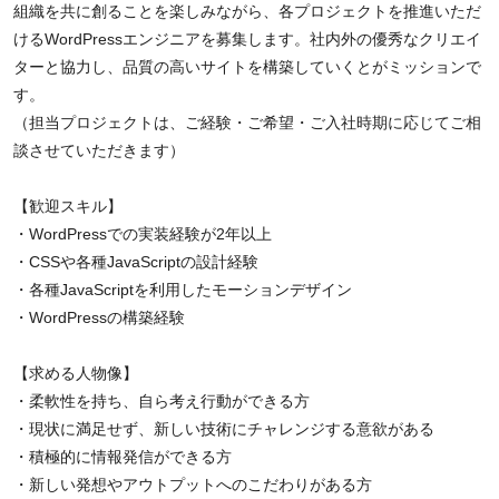
組織を共に創ることを楽しみながら、各プロジェクトを推進いただ
けるWordPressエンジニアを募集します。社内外の優秀なクリエイ
ターと協力し、品質の高いサイトを構築していくとがミッションで
す。
（担当プロジェクトは、ご経験・ご希望・ご入社時期に応じてご相
談させていただきます）
【歓迎スキル】
・WordPressでの実装経験が2年以上
・CSSや各種JavaScriptの設計経験
・各種JavaScriptを利用したモーションデザイン
・WordPressの構築経験
【求める人物像】
・柔軟性を持ち、自ら考え行動ができる方
・現状に満足せず、新しい技術にチャレンジする意欲がある
・積極的に情報発信ができる方
・新しい発想やアウトプットへのこだわりがある方