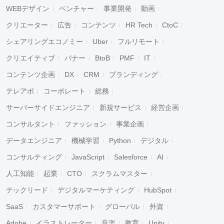
WEBデザイン
ベンチャー
事業開発
動画
クリエーター
広告
コンテンツ
HR Tech
CtoC
シェアリングエコノミー
Uber
フルリモート
クリエイティブ
バナー
BtoB
PMF
IT
コンテンツ企画
DX
CRM
ブランディング
テレアポ
コーポレート
総務
サーバーサイドエンジニア
新規サービス
経営企画
コンサルタント
ファッション
事業企画
データエンジニア
機械学習
Python
デジタル
コンサルティング
JavaScript
Salesforce
AI
人工知能
起業
CTO
スクラムマスター
テックリード
デジタルマーケティング
HubSpot
SaaS
カスタマーサポート
グローバル
外資
Adobe
イラストレーター
音楽
教育
Unity