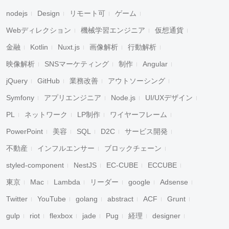
nodejs
Design
リモート可
ゲーム
Webディレクション
機械学習エンジニア
仮想通貨
金融
Kotlin
Nuxt.js
画像解析
行動解析
映像解析
SNSマーケティング
制作
Angular
jQuery
GitHub
業務改善
アウトソーシング
Symfony
アプリエンジニア
Node.js
UI/UXデザイン
PL
ネットワーク
LP制作
ワイヤーフレーム
PowerPoint
美容
SQL
D2C
サービス開発
不動産
インフルエンサー
ブロックチェーン
styled-component
NestJS
EC-CUBE
ECCUBE
東京
Mac
Lambda
リーダー
google
Adsense
Twitter
YouTube
golang
abstract
ACF
Grunt
gulp
riot
flexbox
jade
Pug
経理
designer