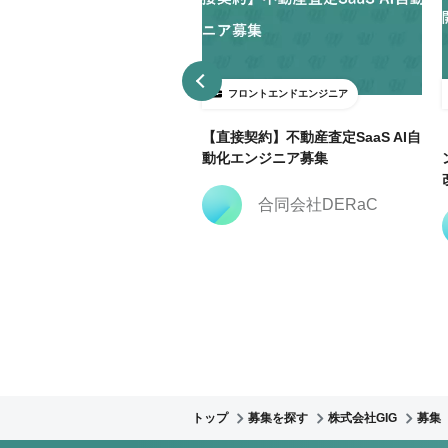
ロントエンドエンジニア
フロントエンドエンジニア
3日～ＯＫ】大手広告代理店で
【直接契約】不動産査定SaaS AI自
keting Cloud開発支援@飯田
動化エンジニア募集
合同会社DERaC
株式会社クリーク・ア
ンド・リバー社
トップ
募集を探す
株式会社GIG
募集