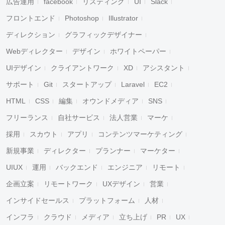
広告運用
facebook
リスティング
UI
Slack
フロントエンド
Photoshop
Illustrator
ディレクション
グラフィックデザイナー
Webディレクター
デザイン
ホワイトペーパー
UIデザイン
クライアントワーク
XD
アシスタント
サポート
Git
スタートアップ
Laravel
EC2
HTML
CSS
編集
オウンドメディア
SNS
フリーランス
自社サービス
法人営業
マーケ
採用
スカウト
アプリ
コンテンツマーケティング
新規事業
ディレクター
プランナー
マーケター
UIUX
運用
バックエンド
エンジニア
リモート
企画立案
リモートワーク
UXデザイン
営業
インサイドセールス
プラットフォーム
人材
インフラ
クラウド
メディア
立ち上げ
PR
UX