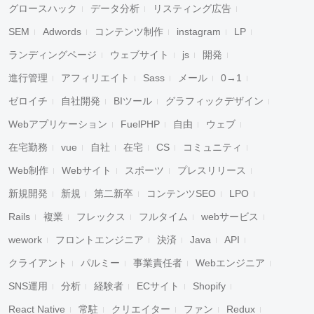
グロースハック
データ分析
リスティング広告
SEM
Adwords
コンテンツ制作
instagram
LP
ランディングページ
ウェブサイト
js
開発
進行管理
アフィリエイト
Sass
メール
0→1
ゼロイチ
自社開発
BIツール
グラフィックデザイン
Webアプリケーション
FuelPHP
自由
ウェブ
在宅勤務
vue
自社
在宅
CS
コミュニティ
Web制作
Webサイト
スポーツ
プレスリリース
新規開発
新規
第二新卒
コンテンツSEO
LPO
Rails
複業
フレックス
フルタイム
webサービス
wework
フロントエンジニア
決済
Java
API
クライアント
パルミー
事業責任者
Webエンジニア
SNS運用
分析
経験者
ECサイト
Shopify
React Native
常駐
クリエイター
ファン
Redux