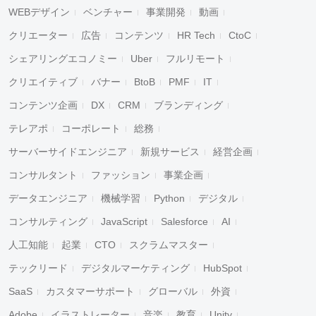
WEBデザイン
ベンチャー
事業開発
動画
クリエーター
広告
コンテンツ
HR Tech
CtoC
シェアリングエコノミー
Uber
フルリモート
クリエイティブ
バナー
BtoB
PMF
IT
コンテンツ企画
DX
CRM
ブランディング
テレアポ
コーポレート
総務
サーバーサイドエンジニア
新規サービス
経営企画
コンサルタント
ファッション
事業企画
データエンジニア
機械学習
Python
デジタル
コンサルティング
JavaScript
Salesforce
AI
人工知能
起業
CTO
スクラムマスター
テックリード
デジタルマーケティング
HubSpot
SaaS
カスタマーサポート
グローバル
外資
Adobe
イラストレーター
音楽
教育
Unity