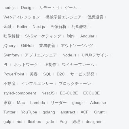
nodejs
Design
リモート可
ゲーム
Webディレクション
機械学習エンジニア
仮想通貨
金融
Kotlin
Nuxt.js
画像解析
行動解析
映像解析
SNSマーケティング
制作
Angular
jQuery
GitHub
業務改善
アウトソーシング
Symfony
アプリエンジニア
Node.js
UI/UXデザイン
PL
ネットワーク
LP制作
ワイヤーフレーム
PowerPoint
美容
SQL
D2C
サービス開発
不動産
インフルエンサー
ブロックチェーン
styled-component
NestJS
EC-CUBE
ECCUBE
東京
Mac
Lambda
リーダー
google
Adsense
Twitter
YouTube
golang
abstract
ACF
Grunt
gulp
riot
flexbox
jade
Pug
経理
designer