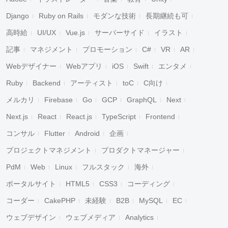
Django
Ruby on Rails
モダンな技術
長期継続も可
高時給
UI/UX
Vue.js
サーバーサイド
イラスト
記事
マネジメント
プロモーション
C#
VR
AR
Webデザイナー
Webアプリ
iOS
Swift
エンタメ
Ruby
Backend
アーティスト
toC
C向け
メルカリ
Firebase
Go
GCP
GraphQL
Next
Next.js
React
React.js
TypeScript
Frontend
コンサル
Flutter
Android
企画
プロジェクトマネジメント
プロダクトマネージャー
PdM
Web
Linux
フルスタック
海外
ポータルサイト
HTML5
CSS3
コーディング
コーダー
CakePHP
未経験
B2B
MySQL
EC
ウェブデザイン
ウェブメディア
Analytics