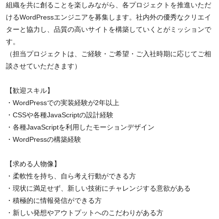
組織を共に創ることを楽しみながら、各プロジェクトを推進いただ
けるWordPressエンジニアを募集します。社内外の優秀なクリエイ
ターと協力し、品質の高いサイトを構築していくとがミッションで
す。
（担当プロジェクトは、ご経験・ご希望・ご入社時期に応じてご相
談させていただきます）
【歓迎スキル】
・WordPressでの実装経験が2年以上
・CSSや各種JavaScriptの設計経験
・各種JavaScriptを利用したモーションデザイン
・WordPressの構築経験
【求める人物像】
・柔軟性を持ち、自ら考え行動ができる方
・現状に満足せず、新しい技術にチャレンジする意欲がある
・積極的に情報発信ができる方
・新しい発想やアウトプットへのこだわりがある方