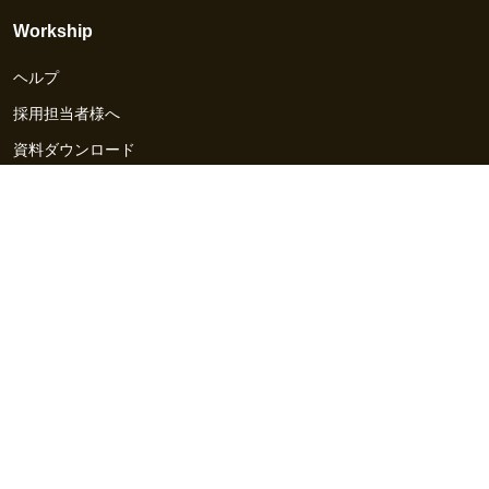
Workship
ヘルプ
採用担当者様へ
資料ダウンロード
その他のサービス
Workship EVENT
Workship MAGAZINE
Workship CAREER
関連サイト
GIGサイト
UXデザイン・プロトタイプ制作 - UX Design Lab
Webサイト制作 / CMS・マーケティングツール - LeadGrid
デザ