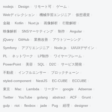
nodejs
Design
リモート可
ゲーム
Webディレクション
機械学習エンジニア
仮想通貨
金融
Kotlin
Nuxt.js
画像解析
行動解析
映像解析
SNSマーケティング
制作
Angular
jQuery
GitHub
業務改善
アウトソーシング
Symfony
アプリエンジニア
Node.js
UI/UXデザイン
PL
ネットワーク
LP制作
ワイヤーフレーム
PowerPoint
美容
SQL
D2C
サービス開発
不動産
インフルエンサー
ブロックチェーン
styled-component
NestJS
EC-CUBE
ECCUBE
東京
Mac
Lambda
リーダー
google
Adsense
Twitter
YouTube
golang
abstract
ACF
Grunt
gulp
riot
flexbox
jade
Pug
経理
designer