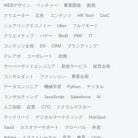
WEBデザイン
ベンチャー
事業開発
動画
クリエーター
広告
コンテンツ
HR Tech
CtoC
シェアリングエコノミー
Uber
フルリモート
クリエイティブ
バナー
BtoB
PMF
IT
コンテンツ企画
DX
CRM
ブランディング
テレアポ
コーポレート
総務
サーバーサイドエンジニア
新規サービス
経営企画
コンサルタント
ファッション
事業企画
データエンジニア
機械学習
Python
デジタル
コンサルティング
JavaScript
Salesforce
AI
人工知能
起業
CTO
スクラムマスター
テックリード
デジタルマーケティング
HubSpot
SaaS
カスタマーサポート
グローバル
外資
Adobe
イラストレーター
音楽
教育
Unity