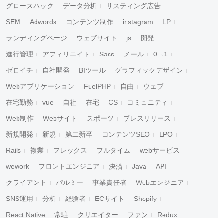
グロースハック
データ分析
リスティング広告
SEM
Adwords
コンテンツ制作
instagram
LP
ランディングページ
ウェブサイト
js
開発
進行管理
アフィリエイト
Sass
メール
0→1
ゼロイチ
自社開発
BIツール
グラフィックデザイン
Webアプリケーション
FuelPHP
自由
ウェブ
在宅勤務
vue
自社
在宅
CS
コミュニティ
Web制作
Webサイト
スポーツ
プレスリリース
新規開発
新規
第二新卒
コンテンツSEO
LPO
Rails
複業
フレックス
フルタイム
webサービス
wework
フロントエンジニア
決済
Java
API
クライアント
パルミー
事業責任者
Webエンジニア
SNS運用
分析
経験者
ECサイト
Shopify
React Native
常駐
クリエイター
ファン
Redux