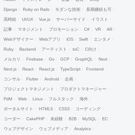
Django
Ruby on Rails
モダンな技術
長期継続も可
高時給
UI/UX
Vue.js
サーバーサイド
イラスト
記事
マネジメント
プロモーション
C#
VR
AR
Webデザイナー
Webアプリ
iOS
Swift
エンタメ
Ruby
Backend
アーティスト
toC
C向け
メルカリ
Firebase
Go
GCP
GraphQL
Next
Next.js
React
React.js
TypeScript
Frontend
コンサル
Flutter
Android
企画
プロジェクトマネジメント
プロダクトマネージャー
PdM
Web
Linux
フルスタック
海外
ポータルサイト
HTML5
CSS3
コーディング
コーダー
CakePHP
未経験
B2B
MySQL
EC
ウェブデザイン
ウェブメディア
Analytics