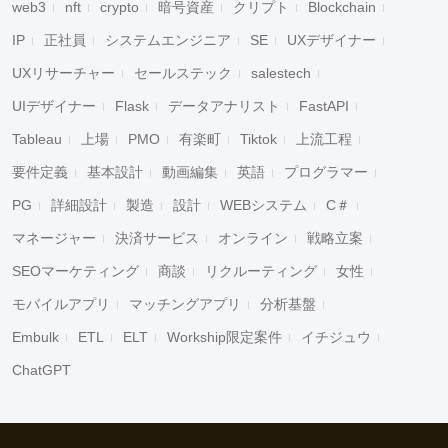
web3
nft
crypto
暗号資産
クリプト
Blockchain
IP
正社員
システムエンジニア
SE
UXデザイナー
UXリサーチャー
セールステック
salestech
UIデザイナー
Flask
データアナリスト
FastAPI
Tableau
上場
PMO
有楽町
Tiktok
上流工程
要件定義
基本設計
動画編集
英語
プログラマー
PG
詳細設計
製造
設計
WEBシステム
C＃
マネージャー
決済サービス
オンライン
戦略立案
SEOマーケティング
商談
リクルーティング
女性
モバイルアプリ
マッチングアプリ
分析基盤
Embulk
ETL
ELT
Workship限定案件
イチジュウ
ChatGPT