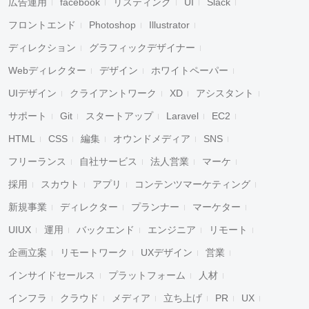
広告運用
facebook
リスティング
UI
Slack
フロントエンド
Photoshop
Illustrator
ディレクション
グラフィックデザイナー
Webディレクター
デザイン
ホワイトペーパー
UIデザイン
クライアントワーク
XD
アシスタント
サポート
Git
スタートアップ
Laravel
EC2
HTML
CSS
編集
オウンドメディア
SNS
フリーランス
自社サービス
法人営業
マーケ
採用
スカウト
アプリ
コンテンツマーケティング
新規事業
ディレクター
プランナー
マーケター
UIUX
運用
バックエンド
エンジニア
リモート
企画立案
リモートワーク
UXデザイン
営業
インサイドセールス
プラットフォーム
人材
インフラ
クラウド
メディア
立ち上げ
PR
UX