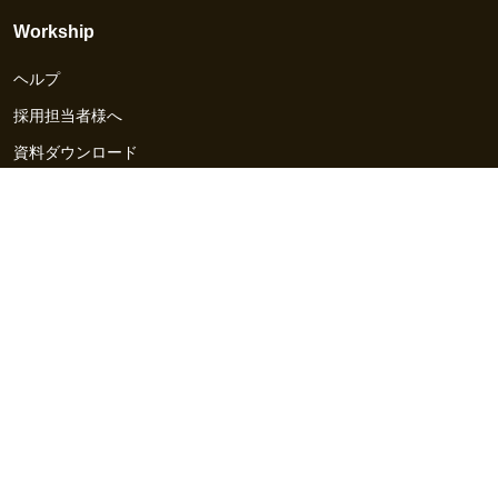
Workship
ヘルプ
採用担当者様へ
資料ダウンロード
その他のサービス
Workship EVENT
Workship MAGAZINE
Workship CAREER
関連サイト
GIGサイト
UXデザイン・プロトタイプ制作 - UX Design Lab
Webサイト制作 / CMS・マーケティングツール - LeadGrid
デザ