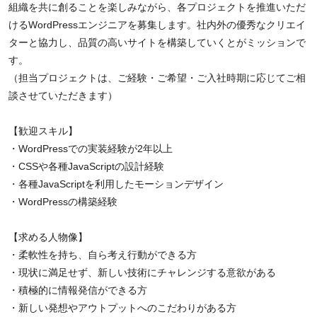
組織を共に創ることを楽しみながら、各プロジェクトを推進いただ
けるWordPressエンジニアを募集します。社内外の優秀なクリエイ
ターと協力し、品質の高いサイトを構築していくとがミッションで
す。
（担当プロジェクトは、ご経験・ご希望・ご入社時期に応じてご相
談させていただきます）
【歓迎スキル】
・WordPressでの実装経験が2年以上
・CSSや各種JavaScriptの設計経験
・各種JavaScriptを利用したモーションデザイン
・WordPressの構築経験
【求める人物像】
・柔軟性を持ち、自ら考え行動ができる方
・現状に満足せず、新しい技術にチャレンジする意欲がある
・積極的に情報発信ができる方
・新しい発想やアウトプットへのこだわりがある方