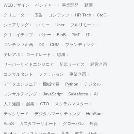
WEBデザイン
ベンチャー
事業開発
動画
クリエーター
広告
コンテンツ
HR Tech
CtoC
シェアリングエコノミー
Uber
フルリモート
クリエイティブ
バナー
BtoB
PMF
IT
コンテンツ企画
DX
CRM
ブランディング
テレアポ
コーポレート
総務
サーバーサイドエンジニア
新規サービス
経営企画
コンサルタント
ファッション
事業企画
データエンジニア
機械学習
Python
デジタル
コンサルティング
JavaScript
Salesforce
AI
人工知能
起業
CTO
スクラムマスター
テックリード
デジタルマーケティング
HubSpot
SaaS
カスタマーサポート
グローバル
外資
Adobe
イラストレーター
音楽
教育
Unity