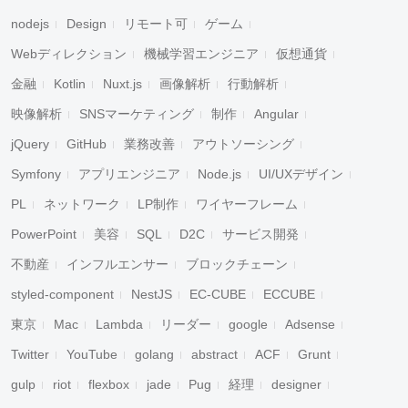
nodejs
Design
リモート可
ゲーム
Webディレクション
機械学習エンジニア
仮想通貨
金融
Kotlin
Nuxt.js
画像解析
行動解析
映像解析
SNSマーケティング
制作
Angular
jQuery
GitHub
業務改善
アウトソーシング
Symfony
アプリエンジニア
Node.js
UI/UXデザイン
PL
ネットワーク
LP制作
ワイヤーフレーム
PowerPoint
美容
SQL
D2C
サービス開発
不動産
インフルエンサー
ブロックチェーン
styled-component
NestJS
EC-CUBE
ECCUBE
東京
Mac
Lambda
リーダー
google
Adsense
Twitter
YouTube
golang
abstract
ACF
Grunt
gulp
riot
flexbox
jade
Pug
経理
designer