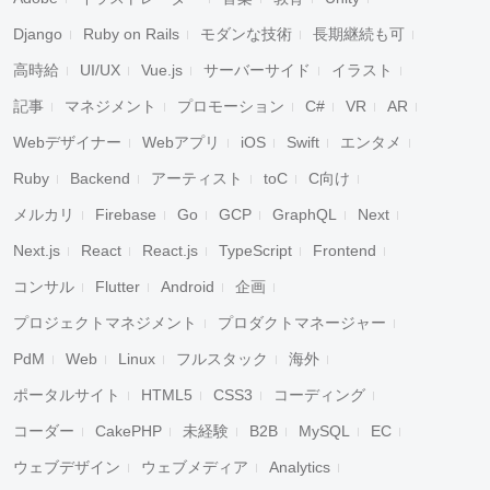
Django
Ruby on Rails
モダンな技術
長期継続も可
高時給
UI/UX
Vue.js
サーバーサイド
イラスト
記事
マネジメント
プロモーション
C#
VR
AR
Webデザイナー
Webアプリ
iOS
Swift
エンタメ
Ruby
Backend
アーティスト
toC
C向け
メルカリ
Firebase
Go
GCP
GraphQL
Next
Next.js
React
React.js
TypeScript
Frontend
コンサル
Flutter
Android
企画
プロジェクトマネジメント
プロダクトマネージャー
PdM
Web
Linux
フルスタック
海外
ポータルサイト
HTML5
CSS3
コーディング
コーダー
CakePHP
未経験
B2B
MySQL
EC
ウェブデザイン
ウェブメディア
Analytics