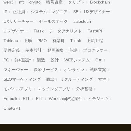
web3
nft
crypto
暗号資産
クリプト
Blockchain
IP
正社員
システムエンジニア
SE
UXデザイナー
UXリサーチャー
セールステック
salestech
UIデザイナー
Flask
データアナリスト
FastAPI
Tableau
上場
PMO
有楽町
Tiktok
上流工程
要件定義
基本設計
動画編集
英語
プログラマー
PG
詳細設計
製造
設計
WEBシステム
C＃
マネージャー
決済サービス
オンライン
戦略立案
SEOマーケティング
商談
リクルーティング
女性
モバイルアプリ
マッチングアプリ
分析基盤
Embulk
ETL
ELT
Workship限定案件
イチジュウ
ChatGPT