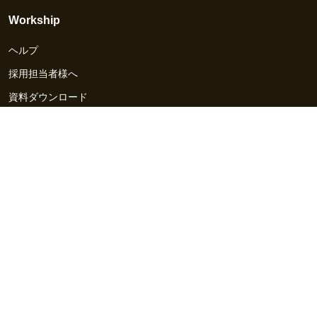
Workship
ヘルプ
採用担当者様へ
資料ダウンロード
その他のサービス
Workship EVENT
Workship MAGAZINE
Workship CAREER
関連サイト
GIGサイト
UXデザイン・プロトタイプ制作 - UX Design Lab
Webサイト制作 / CMS・マーケティングツール - LeadGrid
デザ