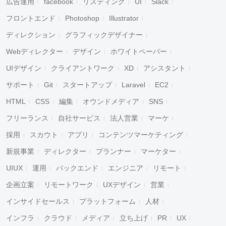
広告運用
facebook
リスティング
UI
Slack
フロントエンド
Photoshop
Illustrator
ディレクション
グラフィックデザイナー
Webディレクター
デザイン
ホワイトペーパー
UIデザイン
クライアントワーク
XD
アシスタント
サポート
Git
スタートアップ
Laravel
EC2
HTML
CSS
編集
オウンドメディア
SNS
フリーランス
自社サービス
法人営業
マーケ
採用
スカウト
アプリ
コンテンツマーケティング
新規事業
ディレクター
プランナー
マーケター
UIUX
運用
バックエンド
エンジニア
リモート
企画立案
リモートワーク
UXデザイン
営業
インサイドセールス
プラットフォーム
人材
インフラ
クラウド
メディア
立ち上げ
PR
UX