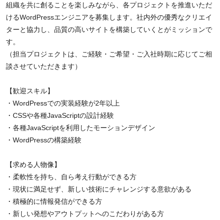
組織を共に創ることを楽しみながら、各プロジェクトを推進いただ
けるWordPressエンジニアを募集します。社内外の優秀なクリエイ
ターと協力し、品質の高いサイトを構築していくとがミッションで
す。
（担当プロジェクトは、ご経験・ご希望・ご入社時期に応じてご相
談させていただきます）
【歓迎スキル】
・WordPressでの実装経験が2年以上
・CSSや各種JavaScriptの設計経験
・各種JavaScriptを利用したモーションデザイン
・WordPressの構築経験
【求める人物像】
・柔軟性を持ち、自ら考え行動ができる方
・現状に満足せず、新しい技術にチャレンジする意欲がある
・積極的に情報発信ができる方
・新しい発想やアウトプットへのこだわりがある方