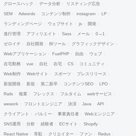
グロースハック
データ分析
リスティング広告
SEM
Adwords
コンテンツ制作
instagram
LP
ランディングページ
ウェブサイト
js
開発
進行管理
アフィリエイト
Sass
メール
0→1
ゼロイチ
自社開発
BIツール
グラフィックデザイン
Webアプリケーション
FuelPHP
自由
ウェブ
在宅勤務
vue
自社
在宅
CS
コミュニティ
Web制作
Webサイト
スポーツ
プレスリリース
新規開発
新規
第二新卒
コンテンツSEO
LPO
Rails
複業
フレックス
フルタイム
webサービス
wework
フロントエンジニア
決済
Java
API
クライアント
パルミー
事業責任者
Webエンジニア
SNS運用
分析
経験者
ECサイト
Shopify
React Native
常駐
クリエイター
ファン
Redux