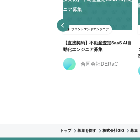
ロントエンドエンジニア
フロントエンドエンジニア
3日～ＯＫ】大手広告代理店で
【直接契約】不動産査定SaaS AI自
keting Cloud開発支援@飯田
動化エンジニア募集
合同会社DERaC
株式会社クリーク・ア
ンド・リバー社
トップ
募集を探す
株式会社GIG
募集