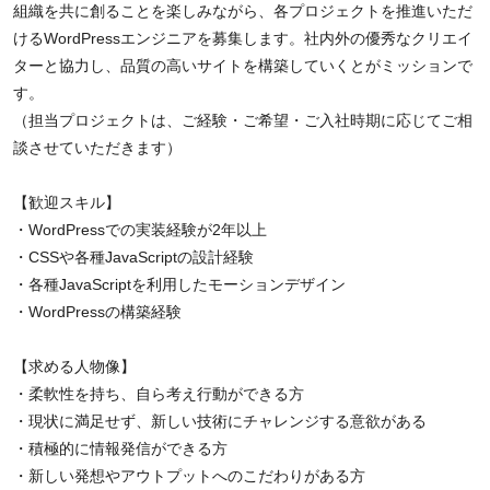
組織を共に創ることを楽しみながら、各プロジェクトを推進いただ
けるWordPressエンジニアを募集します。社内外の優秀なクリエイ
ターと協力し、品質の高いサイトを構築していくとがミッションで
す。
（担当プロジェクトは、ご経験・ご希望・ご入社時期に応じてご相
談させていただきます）
【歓迎スキル】
・WordPressでの実装経験が2年以上
・CSSや各種JavaScriptの設計経験
・各種JavaScriptを利用したモーションデザイン
・WordPressの構築経験
【求める人物像】
・柔軟性を持ち、自ら考え行動ができる方
・現状に満足せず、新しい技術にチャレンジする意欲がある
・積極的に情報発信ができる方
・新しい発想やアウトプットへのこだわりがある方