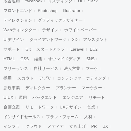
広告運用
facebook
リスティング
UI
Slack
フロントエンド
Photoshop
Illustrator
ディレクション
グラフィックデザイナー
Webディレクター
デザイン
ホワイトペーパー
UIデザイン
クライアントワーク
XD
アシスタント
サポート
Git
スタートアップ
Laravel
EC2
HTML
CSS
編集
オウンドメディア
SNS
フリーランス
自社サービス
法人営業
マーケ
採用
スカウト
アプリ
コンテンツマーケティング
新規事業
ディレクター
プランナー
マーケター
UIUX
運用
バックエンド
エンジニア
リモート
企画立案
リモートワーク
UXデザイン
営業
インサイドセールス
プラットフォーム
人材
インフラ
クラウド
メディア
立ち上げ
PR
UX