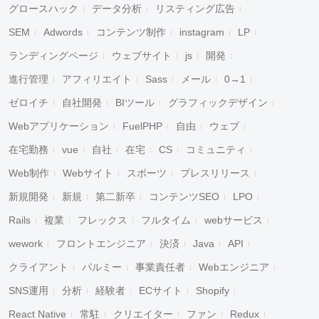
グロースハック
データ分析
リスティング広告
SEM
Adwords
コンテンツ制作
instagram
LP
ランディングページ
ウェブサイト
js
開発
進行管理
アフィリエイト
Sass
メール
0→1
ゼロイチ
自社開発
BIツール
グラフィックデザイン
Webアプリケーション
FuelPHP
自由
ウェブ
在宅勤務
vue
自社
在宅
CS
コミュニティ
Web制作
Webサイト
スポーツ
プレスリリース
新規開発
新規
第二新卒
コンテンツSEO
LPO
Rails
複業
フレックス
フルタイム
webサービス
wework
フロントエンジニア
決済
Java
API
クライアント
パルミー
事業責任者
Webエンジニア
SNS運用
分析
経験者
ECサイト
Shopify
React Native
常駐
クリエイター
ファン
Redux