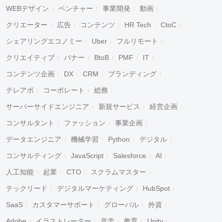
WEBデザイン
ベンチャー
事業開発
動画
クリエーター
広告
コンテンツ
HR Tech
CtoC
シェアリングエコノミー
Uber
フルリモート
クリエイティブ
バナー
BtoB
PMF
IT
コンテンツ企画
DX
CRM
ブランディング
テレアポ
コーポレート
総務
サーバーサイドエンジニア
新規サービス
経営企画
コンサルタント
ファッション
事業企画
データエンジニア
機械学習
Python
デジタル
コンサルティング
JavaScript
Salesforce
AI
人工知能
起業
CTO
スクラムマスター
テックリード
デジタルマーケティング
HubSpot
SaaS
カスタマーサポート
グローバル
外資
Adobe
イラストレーター
音楽
教育
Unity