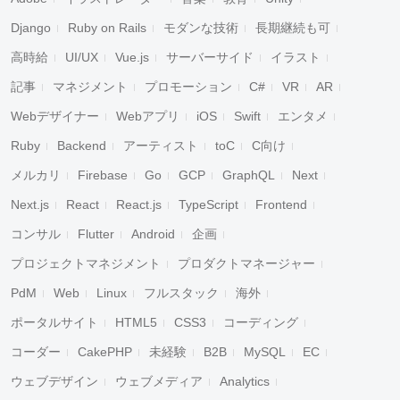
Django
Ruby on Rails
モダンな技術
長期継続も可
高時給
UI/UX
Vue.js
サーバーサイド
イラスト
記事
マネジメント
プロモーション
C#
VR
AR
Webデザイナー
Webアプリ
iOS
Swift
エンタメ
Ruby
Backend
アーティスト
toC
C向け
メルカリ
Firebase
Go
GCP
GraphQL
Next
Next.js
React
React.js
TypeScript
Frontend
コンサル
Flutter
Android
企画
プロジェクトマネジメント
プロダクトマネージャー
PdM
Web
Linux
フルスタック
海外
ポータルサイト
HTML5
CSS3
コーディング
コーダー
CakePHP
未経験
B2B
MySQL
EC
ウェブデザイン
ウェブメディア
Analytics