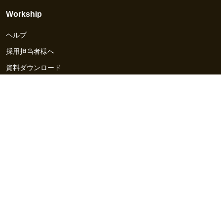
Workship
ヘルプ
採用担当者様へ
資料ダウンロード
その他のサービス
Workship EVENT
Workship MAGAZINE
Workship CAREER
関連サイト
GIGサイト
UXデザイン・プロトタイプ制作 - UX Design Lab
Webサイト制作 / CMS・マーケティングツール - LeadGrid
デザ