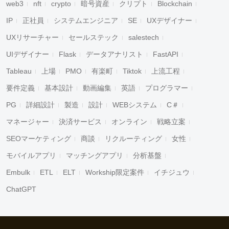
web3
nft
crypto
暗号資産
クリプト
Blockchain
IP
正社員
システムエンジニア
SE
UXデザイナー
UXリサーチャー
セールステック
salestech
UIデザイナー
Flask
データアナリスト
FastAPI
Tableau
上場
PMO
有楽町
Tiktok
上流工程
要件定義
基本設計
動画編集
英語
プログラマー
PG
詳細設計
製造
設計
WEBシステム
C＃
マネージャー
決済サービス
オンライン
戦略立案
SEOマーケティング
商談
リクルーティング
女性
モバイルアプリ
マッチングアプリ
分析基盤
Embulk
ETL
ELT
Workship限定案件
イチジュウ
ChatGPT