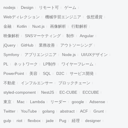
nodejs
Design
リモート可
ゲーム
Webディレクション
機械学習エンジニア
仮想通貨
金融
Kotlin
Nuxt.js
画像解析
行動解析
映像解析
SNSマーケティング
制作
Angular
jQuery
GitHub
業務改善
アウトソーシング
Symfony
アプリエンジニア
Node.js
UI/UXデザイン
PL
ネットワーク
LP制作
ワイヤーフレーム
PowerPoint
美容
SQL
D2C
サービス開発
不動産
インフルエンサー
ブロックチェーン
styled-component
NestJS
EC-CUBE
ECCUBE
東京
Mac
Lambda
リーダー
google
Adsense
Twitter
YouTube
golang
abstract
ACF
Grunt
gulp
riot
flexbox
jade
Pug
経理
designer