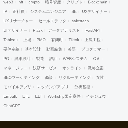
web3
nft
crypto
暗号資産
クリプト
Blockchain
IP
正社員
システムエンジニア
SE
UXデザイナー
UXリサーチャー
セールステック
salestech
UIデザイナー
Flask
データアナリスト
FastAPI
Tableau
上場
PMO
有楽町
Tiktok
上流工程
要件定義
基本設計
動画編集
英語
プログラマー
PG
詳細設計
製造
設計
WEBシステム
C＃
マネージャー
決済サービス
オンライン
戦略立案
SEOマーケティング
商談
リクルーティング
女性
モバイルアプリ
マッチングアプリ
分析基盤
Embulk
ETL
ELT
Workship限定案件
イチジュウ
ChatGPT