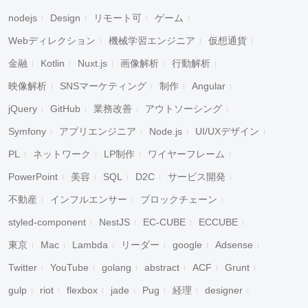
nodejs
Design
リモート可
ゲーム
Webディレクション
機械学習エンジニア
仮想通貨
金融
Kotlin
Nuxt.js
画像解析
行動解析
映像解析
SNSマーケティング
制作
Angular
jQuery
GitHub
業務改善
アウトソーシング
Symfony
アプリエンジニア
Node.js
UI/UXデザイン
PL
ネットワーク
LP制作
ワイヤーフレーム
PowerPoint
美容
SQL
D2C
サービス開発
不動産
インフルエンサー
ブロックチェーン
styled-component
NestJS
EC-CUBE
ECCUBE
東京
Mac
Lambda
リーダー
google
Adsense
Twitter
YouTube
golang
abstract
ACF
Grunt
gulp
riot
flexbox
jade
Pug
経理
designer