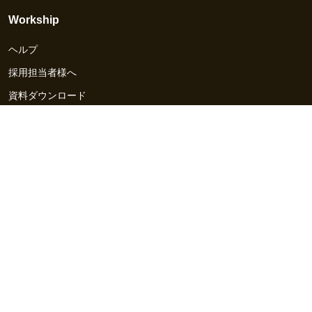
Workship
ヘルプ
採用担当者様へ
資料ダウンロード
その他のサービス
Workship EVENT
Workship MAGAZINE
Workship CAREER
関連サイト
GIGサイト
UXデザイン・プロトタイプ制作 - UX Design Lab
Webサイト制作 / CMS・マーケティングツール - LeadGrid
デザ