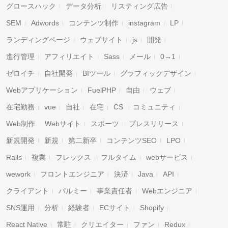
グロースハック
データ分析
リスティング広告
SEM
Adwords
コンテンツ制作
instagram
LP
ランディングページ
ウェブサイト
js
開発
進行管理
アフィリエイト
Sass
メール
0→1
ゼロイチ
自社開発
BIツール
グラフィックデザイン
Webアプリケーション
FuelPHP
自由
ウェブ
在宅勤務
vue
自社
在宅
CS
コミュニティ
Web制作
Webサイト
スポーツ
プレスリリース
新規開発
新規
第二新卒
コンテンツSEO
LPO
Rails
複業
フレックス
フルタイム
webサービス
wework
フロントエンジニア
決済
Java
API
クライアント
パルミー
事業責任者
Webエンジニア
SNS運用
分析
経験者
ECサイト
Shopify
React Native
常駐
クリエイター
ファン
Redux