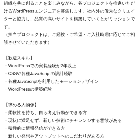
組織を共に創ることを楽しみながら、各プロジェクトを推進いただ
けるWordPressエンジニアを募集します。社内外の優秀なクリエイ
ターと協力し、品質の高いサイトを構築していくとがミッションで
す。
（担当プロジェクトは、ご経験・ご希望・ご入社時期に応じてご相
談させていただきます）
【歓迎スキル】
・WordPressでの実装経験が2年以上
・CSSや各種JavaScriptの設計経験
・各種JavaScriptを利用したモーションデザイン
・WordPressの構築経験
【求める人物像】
・柔軟性を持ち、自ら考え行動ができる方
・現状に満足せず、新しい技術にチャレンジする意欲がある
・積極的に情報発信ができる方
・新しい発想やアウトプットへのこだわりがある方