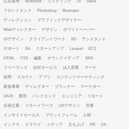
広告運用
facebook
リスティング
UI
Slack
フロントエンド
Photoshop
Illustrator
ディレクション
グラフィックデザイナー
Webディレクター
デザイン
ホワイトペーパー
UIデザイン
クライアントワーク
XD
アシスタント
サポート
Git
スタートアップ
Laravel
EC2
HTML
CSS
編集
オウンドメディア
SNS
フリーランス
自社サービス
法人営業
マーケ
採用
スカウト
アプリ
コンテンツマーケティング
新規事業
ディレクター
プランナー
マーケター
UIUX
運用
バックエンド
エンジニア
リモート
企画立案
リモートワーク
UXデザイン
営業
インサイドセールス
プラットフォーム
人材
インフラ
クラウド
メディア
立ち上げ
PR
UX