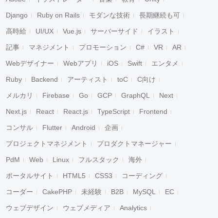
Django
Ruby on Rails
モダンな技術
長期継続も可
高時給
UI/UX
Vue.js
サーバーサイド
イラスト
記事
マネジメント
プロモーション
C#
VR
AR
Webデザイナー
Webアプリ
iOS
Swift
エンタメ
Ruby
Backend
アーティスト
toC
C向け
メルカリ
Firebase
Go
GCP
GraphQL
Next
Next.js
React
React.js
TypeScript
Frontend
コンサル
Flutter
Android
企画
プロジェクトマネジメント
プロダクトマネージャー
PdM
Web
Linux
フルスタック
海外
ポータルサイト
HTML5
CSS3
コーディング
コーダー
CakePHP
未経験
B2B
MySQL
EC
ウェブデザイン
ウェブメディア
Analytics