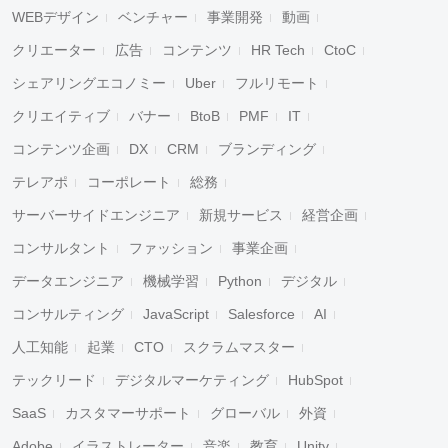
WEBデザイン
ベンチャー
事業開発
動画
クリエーター
広告
コンテンツ
HR Tech
CtoC
シェアリングエコノミー
Uber
フルリモート
クリエイティブ
バナー
BtoB
PMF
IT
コンテンツ企画
DX
CRM
ブランディング
テレアポ
コーポレート
総務
サーバーサイドエンジニア
新規サービス
経営企画
コンサルタント
ファッション
事業企画
データエンジニア
機械学習
Python
デジタル
コンサルティング
JavaScript
Salesforce
AI
人工知能
起業
CTO
スクラムマスター
テックリード
デジタルマーケティング
HubSpot
SaaS
カスタマーサポート
グローバル
外資
Adobe
イラストレーター
音楽
教育
Unity