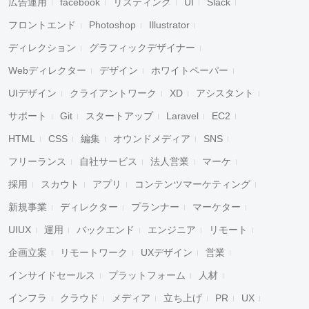
広告運用
facebook
リスティング
UI
Slack
フロントエンド
Photoshop
Illustrator
ディレクション
グラフィックデザイナー
Webディレクター
デザイン
ホワイトペーパー
UIデザイン
クライアントワーク
XD
アシスタント
サポート
Git
スタートアップ
Laravel
EC2
HTML
CSS
編集
オウンドメディア
SNS
フリーランス
自社サービス
法人営業
マーケ
採用
スカウト
アプリ
コンテンツマーケティング
新規事業
ディレクター
プランナー
マーケター
UIUX
運用
バックエンド
エンジニア
リモート
企画立案
リモートワーク
UXデザイン
営業
インサイドセールス
プラットフォーム
人材
インフラ
クラウド
メディア
立ち上げ
PR
UX