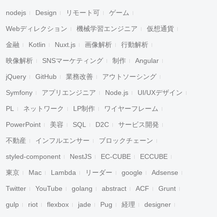
nodejs
Design
リモート可
ゲーム
Webディレクション
機械学習エンジニア
仮想通貨
金融
Kotlin
Nuxt.js
画像解析
行動解析
映像解析
SNSマーケティング
制作
Angular
jQuery
GitHub
業務改善
アウトソーシング
Symfony
アプリエンジニア
Node.js
UI/UXデザイン
PL
ネットワーク
LP制作
ワイヤーフレーム
PowerPoint
美容
SQL
D2C
サービス開発
不動産
インフルエンサー
ブロックチェーン
styled-component
NestJS
EC-CUBE
ECCUBE
東京
Mac
Lambda
リーダー
google
Adsense
Twitter
YouTube
golang
abstract
ACF
Grunt
gulp
riot
flexbox
jade
Pug
経理
designer