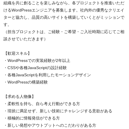
組織を共に創ることを楽しみながら、各プロジェクトを推進いただ
けるWordPressエンジニアを募集します。社内外の優秀なクリエイ
ターと協力し、品質の高いサイトを構築していくとがミッションで
す。
（担当プロジェクトは、ご経験・ご希望・ご入社時期に応じてご相
談させていただきます）
【歓迎スキル】
・WordPressでの実装経験が2年以上
・CSSや各種JavaScriptの設計経験
・各種JavaScriptを利用したモーションデザイン
・WordPressの構築経験
【求める人物像】
・柔軟性を持ち、自ら考え行動ができる方
・現状に満足せず、新しい技術にチャレンジする意欲がある
・積極的に情報発信ができる方
・新しい発想やアウトプットへのこだわりがある方