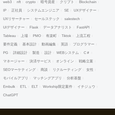
web3
nft
crypto
暗号資産
クリプト
Blockchain
IP
正社員
システムエンジニア
SE
UXデザイナー
UXリサーチャー
セールステック
salestech
UIデザイナー
Flask
データアナリスト
FastAPI
Tableau
上場
PMO
有楽町
Tiktok
上流工程
要件定義
基本設計
動画編集
英語
プログラマー
PG
詳細設計
製造
設計
WEBシステム
C＃
マネージャー
決済サービス
オンライン
戦略立案
SEOマーケティング
商談
リクルーティング
女性
モバイルアプリ
マッチングアプリ
分析基盤
Embulk
ETL
ELT
Workship限定案件
イチジュウ
ChatGPT