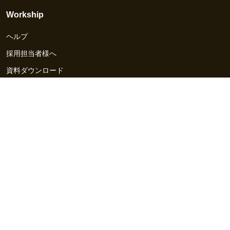
Workship
ヘルプ
採用担当者様へ
資料ダウンロード
その他のサービス
Workship EVENT
Workship MAGAZINE
Workship CAREER
関連サイト
GIGサイト
UXデザイン・プロトタイプ制作 - UX Design Lab
Webサイト制作 / CMS・マーケティングツール - LeadGrid
デザ