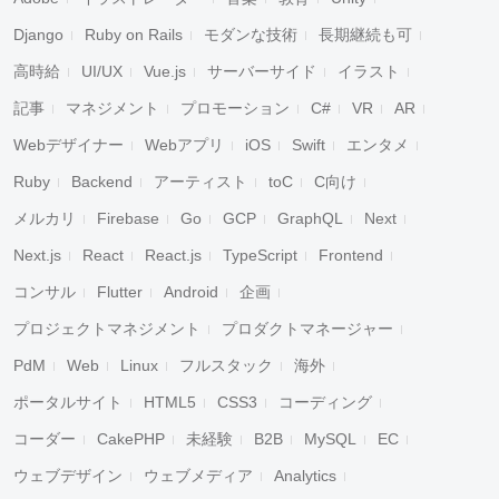
Django
Ruby on Rails
モダンな技術
長期継続も可
高時給
UI/UX
Vue.js
サーバーサイド
イラスト
記事
マネジメント
プロモーション
C#
VR
AR
Webデザイナー
Webアプリ
iOS
Swift
エンタメ
Ruby
Backend
アーティスト
toC
C向け
メルカリ
Firebase
Go
GCP
GraphQL
Next
Next.js
React
React.js
TypeScript
Frontend
コンサル
Flutter
Android
企画
プロジェクトマネジメント
プロダクトマネージャー
PdM
Web
Linux
フルスタック
海外
ポータルサイト
HTML5
CSS3
コーディング
コーダー
CakePHP
未経験
B2B
MySQL
EC
ウェブデザイン
ウェブメディア
Analytics