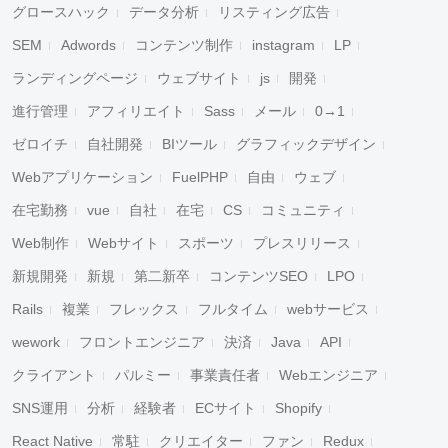
グロースハック
データ分析
リスティング広告
SEM
Adwords
コンテンツ制作
instagram
LP
ランディングページ
ウェブサイト
js
開発
進行管理
アフィリエイト
Sass
メール
0→1
ゼロイチ
自社開発
BIツール
グラフィックデザイン
Webアプリケーション
FuelPHP
自由
ウェブ
在宅勤務
vue
自社
在宅
CS
コミュニティ
Web制作
Webサイト
スポーツ
プレスリリース
新規開発
新規
第二新卒
コンテンツSEO
LPO
Rails
複業
フレックス
フルタイム
webサービス
wework
フロントエンジニア
決済
Java
API
クライアント
パルミー
事業責任者
Webエンジニア
SNS運用
分析
経験者
ECサイト
Shopify
React Native
常駐
クリエイター
ファン
Redux