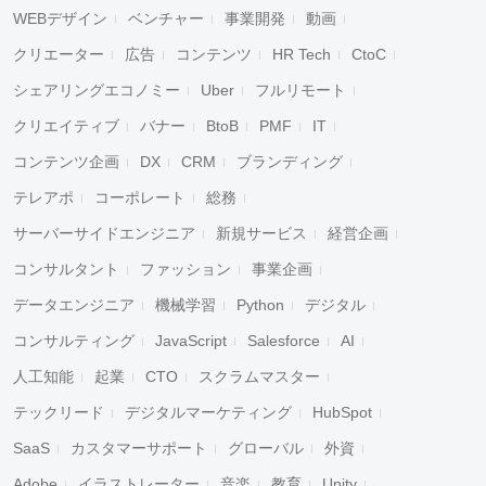
WEBデザイン
ベンチャー
事業開発
動画
クリエーター
広告
コンテンツ
HR Tech
CtoC
シェアリングエコノミー
Uber
フルリモート
クリエイティブ
バナー
BtoB
PMF
IT
コンテンツ企画
DX
CRM
ブランディング
テレアポ
コーポレート
総務
サーバーサイドエンジニア
新規サービス
経営企画
コンサルタント
ファッション
事業企画
データエンジニア
機械学習
Python
デジタル
コンサルティング
JavaScript
Salesforce
AI
人工知能
起業
CTO
スクラムマスター
テックリード
デジタルマーケティング
HubSpot
SaaS
カスタマーサポート
グローバル
外資
Adobe
イラストレーター
音楽
教育
Unity