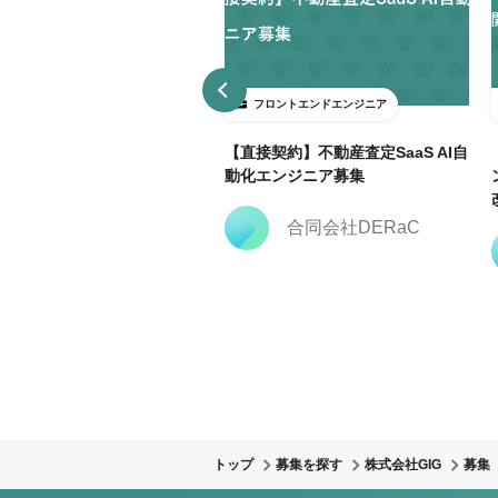
ロントエンドエンジニア
フロントエンドエンジニア
3日～ＯＫ】大手広告代理店で
【直接契約】不動産査定SaaS AI自
keting Cloud開発支援@飯田
動化エンジニア募集
合同会社DERaC
株式会社クリーク・ア
ンド・リバー社
トップ
募集を探す
株式会社GIG
募集