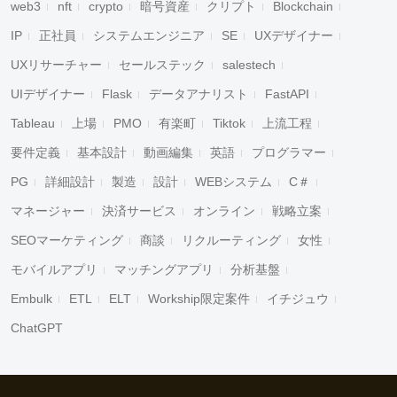
web3
nft
crypto
暗号資産
クリプト
Blockchain
IP
正社員
システムエンジニア
SE
UXデザイナー
UXリサーチャー
セールステック
salestech
UIデザイナー
Flask
データアナリスト
FastAPI
Tableau
上場
PMO
有楽町
Tiktok
上流工程
要件定義
基本設計
動画編集
英語
プログラマー
PG
詳細設計
製造
設計
WEBシステム
C＃
マネージャー
決済サービス
オンライン
戦略立案
SEOマーケティング
商談
リクルーティング
女性
モバイルアプリ
マッチングアプリ
分析基盤
Embulk
ETL
ELT
Workship限定案件
イチジュウ
ChatGPT