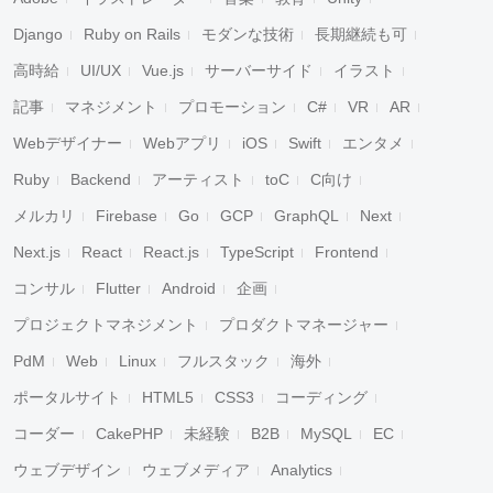
Django
Ruby on Rails
モダンな技術
長期継続も可
高時給
UI/UX
Vue.js
サーバーサイド
イラスト
記事
マネジメント
プロモーション
C#
VR
AR
Webデザイナー
Webアプリ
iOS
Swift
エンタメ
Ruby
Backend
アーティスト
toC
C向け
メルカリ
Firebase
Go
GCP
GraphQL
Next
Next.js
React
React.js
TypeScript
Frontend
コンサル
Flutter
Android
企画
プロジェクトマネジメント
プロダクトマネージャー
PdM
Web
Linux
フルスタック
海外
ポータルサイト
HTML5
CSS3
コーディング
コーダー
CakePHP
未経験
B2B
MySQL
EC
ウェブデザイン
ウェブメディア
Analytics