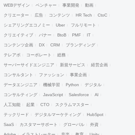
WEBデザイン
ベンチャー
事業開発
動画
クリエーター
広告
コンテンツ
HR Tech
CtoC
シェアリングエコノミー
Uber
フルリモート
クリエイティブ
バナー
BtoB
PMF
IT
コンテンツ企画
DX
CRM
ブランディング
テレアポ
コーポレート
総務
サーバーサイドエンジニア
新規サービス
経営企画
コンサルタント
ファッション
事業企画
データエンジニア
機械学習
Python
デジタル
コンサルティング
JavaScript
Salesforce
AI
人工知能
起業
CTO
スクラムマスター
テックリード
デジタルマーケティング
HubSpot
SaaS
カスタマーサポート
グローバル
外資
Adobe
イラストレーター
音楽
教育
Unity