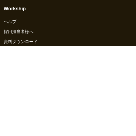
Workship
ヘルプ
採用担当者様へ
資料ダウンロード
その他のサービス
Workship EVENT
Workship MAGAZINE
Workship CAREER
関連サイト
GIGサイト
UXデザイン・プロトタイプ制作 - UX Design Lab
Webサイト制作 / CMS・マーケティングツール - LeadGrid
デザ