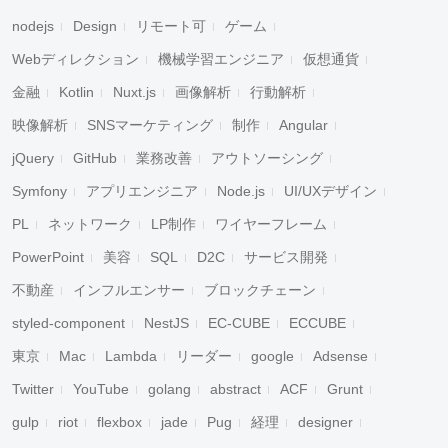
nodejs
Design
リモート可
ゲーム
Webディレクション
機械学習エンジニア
仮想通貨
金融
Kotlin
Nuxt.js
画像解析
行動解析
映像解析
SNSマーケティング
制作
Angular
jQuery
GitHub
業務改善
アウトソーシング
Symfony
アプリエンジニア
Node.js
UI/UXデザイン
PL
ネットワーク
LP制作
ワイヤーフレーム
PowerPoint
美容
SQL
D2C
サービス開発
不動産
インフルエンサー
ブロックチェーン
styled-component
NestJS
EC-CUBE
ECCUBE
東京
Mac
Lambda
リーダー
google
Adsense
Twitter
YouTube
golang
abstract
ACF
Grunt
gulp
riot
flexbox
jade
Pug
経理
designer