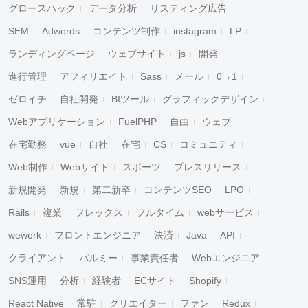
グロースハック
データ分析
リスティング広告
SEM
Adwords
コンテンツ制作
instagram
LP
ランディングページ
ウェブサイト
js
開発
進行管理
アフィリエイト
Sass
メール
0→1
ゼロイチ
自社開発
BIツール
グラフィックデザイン
Webアプリケーション
FuelPHP
自由
ウェブ
在宅勤務
vue
自社
在宅
CS
コミュニティ
Web制作
Webサイト
スポーツ
プレスリリース
新規開発
新規
第二新卒
コンテンツSEO
LPO
Rails
複業
フレックス
フルタイム
webサービス
wework
フロントエンジニア
決済
Java
API
クライアント
パルミー
事業責任者
Webエンジニア
SNS運用
分析
経験者
ECサイト
Shopify
React Native
常駐
クリエイター
ファン
Redux