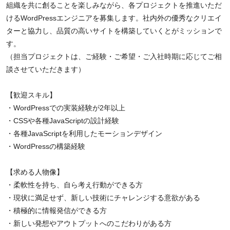
組織を共に創ることを楽しみながら、各プロジェクトを推進いただ
けるWordPressエンジニアを募集します。社内外の優秀なクリエイ
ターと協力し、品質の高いサイトを構築していくとがミッションで
す。
（担当プロジェクトは、ご経験・ご希望・ご入社時期に応じてご相
談させていただきます）
【歓迎スキル】
・WordPressでの実装経験が2年以上
・CSSや各種JavaScriptの設計経験
・各種JavaScriptを利用したモーションデザイン
・WordPressの構築経験
【求める人物像】
・柔軟性を持ち、自ら考え行動ができる方
・現状に満足せず、新しい技術にチャレンジする意欲がある
・積極的に情報発信ができる方
・新しい発想やアウトプットへのこだわりがある方