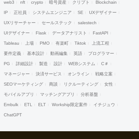
web3
nft
crypto
暗号資産
クリプト
Blockchain
IP
正社員
システムエンジニア
SE
UXデザイナー
UXリサーチャー
セールステック
salestech
UIデザイナー
Flask
データアナリスト
FastAPI
Tableau
上場
PMO
有楽町
Tiktok
上流工程
要件定義
基本設計
動画編集
英語
プログラマー
PG
詳細設計
製造
設計
WEBシステム
C＃
マネージャー
決済サービス
オンライン
戦略立案
SEOマーケティング
商談
リクルーティング
女性
モバイルアプリ
マッチングアプリ
分析基盤
Embulk
ETL
ELT
Workship限定案件
イチジュウ
ChatGPT