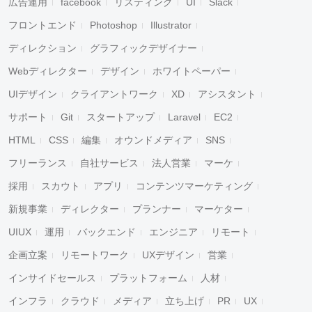
広告運用
facebook
リスティング
UI
Slack
フロントエンド
Photoshop
Illustrator
ディレクション
グラフィックデザイナー
Webディレクター
デザイン
ホワイトペーパー
UIデザイン
クライアントワーク
XD
アシスタント
サポート
Git
スタートアップ
Laravel
EC2
HTML
CSS
編集
オウンドメディア
SNS
フリーランス
自社サービス
法人営業
マーケ
採用
スカウト
アプリ
コンテンツマーケティング
新規事業
ディレクター
プランナー
マーケター
UIUX
運用
バックエンド
エンジニア
リモート
企画立案
リモートワーク
UXデザイン
営業
インサイドセールス
プラットフォーム
人材
インフラ
クラウド
メディア
立ち上げ
PR
UX