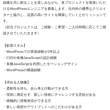
組織を共に創ることを楽しみながら、各プロジェクトを推進いただ
けるWordPressエンジニアを募集します。社内外の優秀なクリエイ
ターと協力し、品質の高いサイトを構築していくとがミッションで
す。
（担当プロジェクトは、ご経験・ご希望・ご入社時期に応じてご相
談させていただきます）
【歓迎スキル】
・WordPressでの実装経験が2年以上
・CSSや各種JavaScriptの設計経験
・各種JavaScriptを利用したモーションデザイン
・WordPressの構築経験
【求める人物像】
・柔軟性を持ち、自ら考え行動ができる方
・現状に満足せず、新しい技術にチャレンジする意欲がある
・積極的に情報発信ができる方
・新しい発想やアウトプットへのこだわりがある方