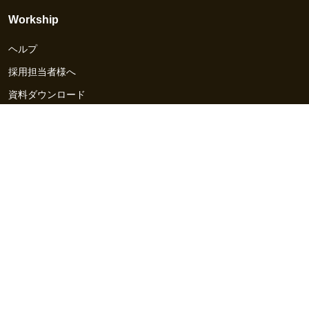
Workship
ヘルプ
採用担当者様へ
資料ダウンロード
その他のサービス
Workship EVENT
Workship MAGAZINE
Workship CAREER
関連サイト
GIGサイト
UXデザイン・プロトタイプ制作 - UX Design Lab
Webサイト制作 / CMS・マーケティングツール - LeadGrid
デザ