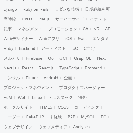
Django
Ruby on Rails
モダンな技術
長期継続も可
高時給
UI/UX
Vue.js
サーバーサイド
イラスト
記事
マネジメント
プロモーション
C#
VR
AR
Webデザイナー
Webアプリ
iOS
Swift
エンタメ
Ruby
Backend
アーティスト
toC
C向け
メルカリ
Firebase
Go
GCP
GraphQL
Next
Next.js
React
React.js
TypeScript
Frontend
コンサル
Flutter
Android
企画
プロジェクトマネジメント
プロダクトマネージャー
PdM
Web
Linux
フルスタック
海外
ポータルサイト
HTML5
CSS3
コーディング
コーダー
CakePHP
未経験
B2B
MySQL
EC
ウェブデザイン
ウェブメディア
Analytics