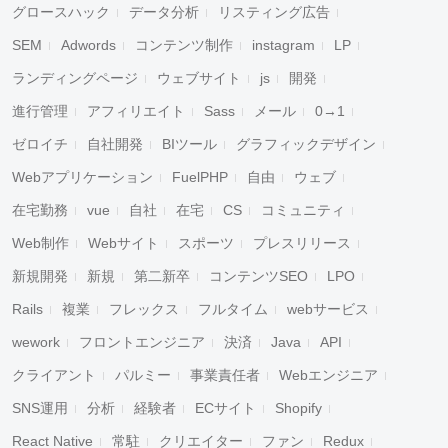
グロースハック
データ分析
リスティング広告
SEM
Adwords
コンテンツ制作
instagram
LP
ランディングページ
ウェブサイト
js
開発
進行管理
アフィリエイト
Sass
メール
0→1
ゼロイチ
自社開発
BIツール
グラフィックデザイン
Webアプリケーション
FuelPHP
自由
ウェブ
在宅勤務
vue
自社
在宅
CS
コミュニティ
Web制作
Webサイト
スポーツ
プレスリリース
新規開発
新規
第二新卒
コンテンツSEO
LPO
Rails
複業
フレックス
フルタイム
webサービス
wework
フロントエンジニア
決済
Java
API
クライアント
パルミー
事業責任者
Webエンジニア
SNS運用
分析
経験者
ECサイト
Shopify
React Native
常駐
クリエイター
ファン
Redux