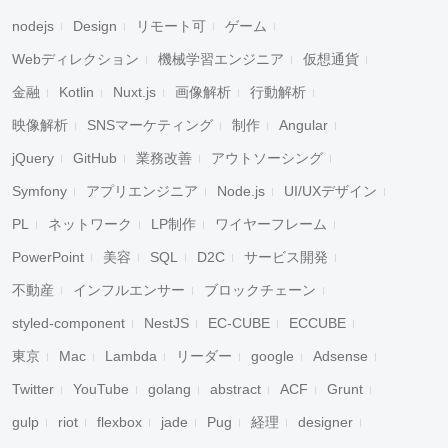
nodejs
Design
リモート可
ゲーム
Webディレクション
機械学習エンジニア
仮想通貨
金融
Kotlin
Nuxt.js
画像解析
行動解析
映像解析
SNSマーケティング
制作
Angular
jQuery
GitHub
業務改善
アウトソーシング
Symfony
アプリエンジニア
Node.js
UI/UXデザイン
PL
ネットワーク
LP制作
ワイヤーフレーム
PowerPoint
美容
SQL
D2C
サービス開発
不動産
インフルエンサー
ブロックチェーン
styled-component
NestJS
EC-CUBE
ECCUBE
東京
Mac
Lambda
リーダー
google
Adsense
Twitter
YouTube
golang
abstract
ACF
Grunt
gulp
riot
flexbox
jade
Pug
経理
designer