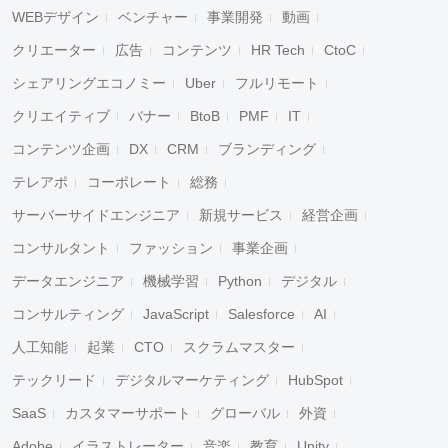
WEBデザイン
ベンチャー
事業開発
動画
クリエーター
広告
コンテンツ
HR Tech
CtoC
シェアリングエコノミー
Uber
フルリモート
クリエイティブ
バナー
BtoB
PMF
IT
コンテンツ企画
DX
CRM
ブランディング
テレアポ
コーポレート
総務
サーバーサイドエンジニア
新規サービス
経営企画
コンサルタント
ファッション
事業企画
データエンジニア
機械学習
Python
デジタル
コンサルティング
JavaScript
Salesforce
AI
人工知能
起業
CTO
スクラムマスター
テックリード
デジタルマーケティング
HubSpot
SaaS
カスタマーサポート
グローバル
外資
Adobe
イラストレーター
音楽
教育
Unity