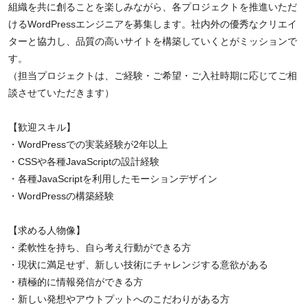
組織を共に創ることを楽しみながら、各プロジェクトを推進いただ
けるWordPressエンジニアを募集します。社内外の優秀なクリエイ
ターと協力し、品質の高いサイトを構築していくとがミッションで
す。
（担当プロジェクトは、ご経験・ご希望・ご入社時期に応じてご相
談させていただきます）
【歓迎スキル】
・WordPressでの実装経験が2年以上
・CSSや各種JavaScriptの設計経験
・各種JavaScriptを利用したモーションデザイン
・WordPressの構築経験
【求める人物像】
・柔軟性を持ち、自ら考え行動ができる方
・現状に満足せず、新しい技術にチャレンジする意欲がある
・積極的に情報発信ができる方
・新しい発想やアウトプットへのこだわりがある方