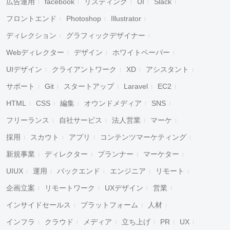
広告運用
facebook
リスティング
UI
Slack
フロントエンド
Photoshop
Illustrator
ディレクション
グラフィックデザイナー
Webディレクター
デザイン
ホワイトペーパー
UIデザイン
クライアントワーク
XD
アシスタント
サポート
Git
スタートアップ
Laravel
EC2
HTML
CSS
編集
オウンドメディア
SNS
フリーランス
自社サービス
法人営業
マーケ
採用
スカウト
アプリ
コンテンツマーケティング
新規事業
ディレクター
プランナー
マーケター
UIUX
運用
バックエンド
エンジニア
リモート
企画立案
リモートワーク
UXデザイン
営業
インサイドセールス
プラットフォーム
人材
インフラ
クラウド
メディア
立ち上げ
PR
UX