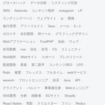
グロースハック
データ分析
リスティング広告
SEM
Adwords
コンテンツ制作
instagram
LP
ランディングページ
ウェブサイト
js
開発
進行管理
アフィリエイト
Sass
メール
0→1
ゼロイチ
自社開発
BIツール
グラフィックデザイン
Webアプリケーション
FuelPHP
自由
ウェブ
在宅勤務
vue
自社
在宅
CS
コミュニティ
Web制作
Webサイト
スポーツ
プレスリリース
新規開発
新規
第二新卒
コンテンツSEO
LPO
Rails
複業
フレックス
フルタイム
webサービス
wework
フロントエンジニア
決済
Java
API
クライアント
パルミー
事業責任者
Webエンジニア
SNS運用
分析
経験者
ECサイト
Shopify
React Native
常駐
クリエイター
ファン
Redux