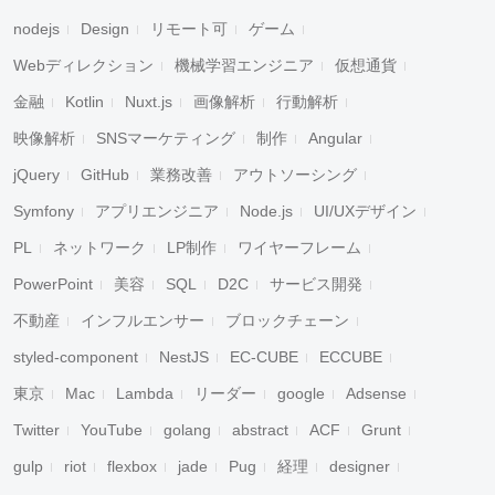
nodejs
Design
リモート可
ゲーム
Webディレクション
機械学習エンジニア
仮想通貨
金融
Kotlin
Nuxt.js
画像解析
行動解析
映像解析
SNSマーケティング
制作
Angular
jQuery
GitHub
業務改善
アウトソーシング
Symfony
アプリエンジニア
Node.js
UI/UXデザイン
PL
ネットワーク
LP制作
ワイヤーフレーム
PowerPoint
美容
SQL
D2C
サービス開発
不動産
インフルエンサー
ブロックチェーン
styled-component
NestJS
EC-CUBE
ECCUBE
東京
Mac
Lambda
リーダー
google
Adsense
Twitter
YouTube
golang
abstract
ACF
Grunt
gulp
riot
flexbox
jade
Pug
経理
designer