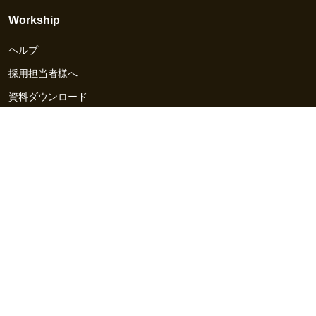
Workship
ヘルプ
採用担当者様へ
資料ダウンロード
その他のサービス
Workship EVENT
Workship MAGAZINE
Workship CAREER
関連サイト
GIGサイト
UXデザイン・プロトタイプ制作 - UX Design Lab
Webサイト制作 / CMS・マーケティングツール - LeadGrid
デザ