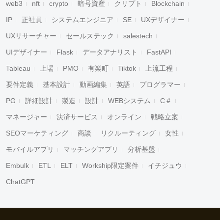
web3
nft
crypto
暗号資産
クリプト
Blockchain
IP
正社員
システムエンジニア
SE
UXデザイナー
UXリサーチャー
セールステック
salestech
UIデザイナー
Flask
データアナリスト
FastAPI
Tableau
上場
PMO
有楽町
Tiktok
上流工程
要件定義
基本設計
動画編集
英語
プログラマー
PG
詳細設計
製造
設計
WEBシステム
C＃
マネージャー
決済サービス
オンライン
戦略立案
SEOマーケティング
商談
リクルーティング
女性
モバイルアプリ
マッチングアプリ
分析基盤
Embulk
ETL
ELT
Workship限定案件
イチジュウ
ChatGPT