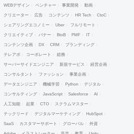
WEBデザイン
ベンチャー
事業開発
動画
クリエーター
広告
コンテンツ
HR Tech
CtoC
シェアリングエコノミー
Uber
フルリモート
クリエイティブ
バナー
BtoB
PMF
IT
コンテンツ企画
DX
CRM
ブランディング
テレアポ
コーポレート
総務
サーバーサイドエンジニア
新規サービス
経営企画
コンサルタント
ファッション
事業企画
データエンジニア
機械学習
Python
デジタル
コンサルティング
JavaScript
Salesforce
AI
人工知能
起業
CTO
スクラムマスター
テックリード
デジタルマーケティング
HubSpot
SaaS
カスタマーサポート
グローバル
外資
Adobe
イラストレーター
音楽
教育
Unity