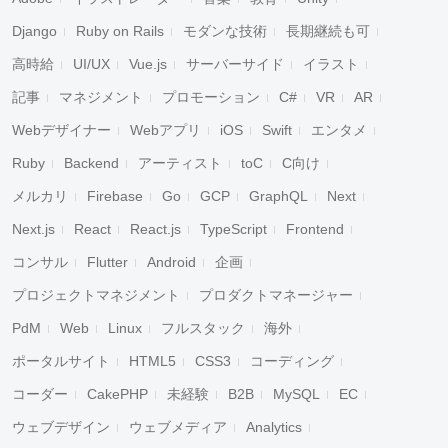
Django
Ruby on Rails
モダンな技術
長期継続も可
高時給
UI/UX
Vue.js
サーバーサイド
イラスト
記事
マネジメント
プロモーション
C#
VR
AR
Webデザイナー
Webアプリ
iOS
Swift
エンタメ
Ruby
Backend
アーティスト
toC
C向け
メルカリ
Firebase
Go
GCP
GraphQL
Next
Next.js
React
React.js
TypeScript
Frontend
コンサル
Flutter
Android
企画
プロジェクトマネジメント
プロダクトマネージャー
PdM
Web
Linux
フルスタック
海外
ポータルサイト
HTML5
CSS3
コーディング
コーダー
CakePHP
未経験
B2B
MySQL
EC
ウェブデザイン
ウェブメディア
Analytics