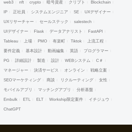
web3
nft
crypto
暗号資産
クリプト
Blockchain
IP
正社員
システムエンジニア
SE
UXデザイナー
UXリサーチャー
セールステック
salestech
UIデザイナー
Flask
データアナリスト
FastAPI
Tableau
上場
PMO
有楽町
Tiktok
上流工程
要件定義
基本設計
動画編集
英語
プログラマー
PG
詳細設計
製造
設計
WEBシステム
C＃
マネージャー
決済サービス
オンライン
戦略立案
SEOマーケティング
商談
リクルーティング
女性
モバイルアプリ
マッチングアプリ
分析基盤
Embulk
ETL
ELT
Workship限定案件
イチジュウ
ChatGPT