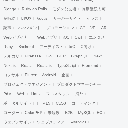
Django
Ruby on Rails
モダンな技術
長期継続も可
高時給
UI/UX
Vue.js
サーバーサイド
イラスト
記事
マネジメント
プロモーション
C#
VR
AR
Webデザイナー
Webアプリ
iOS
Swift
エンタメ
Ruby
Backend
アーティスト
toC
C向け
メルカリ
Firebase
Go
GCP
GraphQL
Next
Next.js
React
React.js
TypeScript
Frontend
コンサル
Flutter
Android
企画
プロジェクトマネジメント
プロダクトマネージャー
PdM
Web
Linux
フルスタック
海外
ポータルサイト
HTML5
CSS3
コーディング
コーダー
CakePHP
未経験
B2B
MySQL
EC
ウェブデザイン
ウェブメディア
Analytics