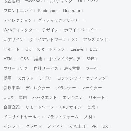
広告運用
facebook
リスティング
UI
Slack
フロントエンド
Photoshop
Illustrator
ディレクション
グラフィックデザイナー
Webディレクター
デザイン
ホワイトペーパー
UIデザイン
クライアントワーク
XD
アシスタント
サポート
Git
スタートアップ
Laravel
EC2
HTML
CSS
編集
オウンドメディア
SNS
フリーランス
自社サービス
法人営業
マーケ
採用
スカウト
アプリ
コンテンツマーケティング
新規事業
ディレクター
プランナー
マーケター
UIUX
運用
バックエンド
エンジニア
リモート
企画立案
リモートワーク
UXデザイン
営業
インサイドセールス
プラットフォーム
人材
インフラ
クラウド
メディア
立ち上げ
PR
UX