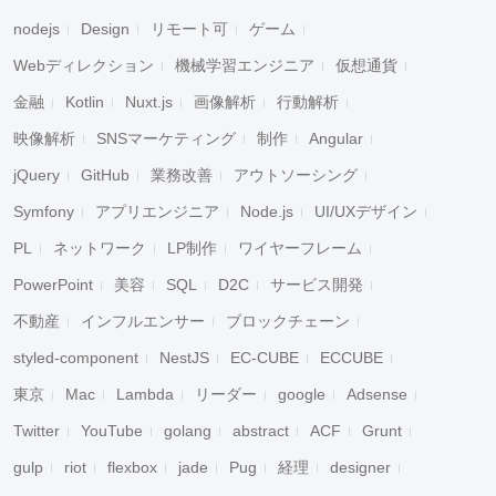
nodejs
Design
リモート可
ゲーム
Webディレクション
機械学習エンジニア
仮想通貨
金融
Kotlin
Nuxt.js
画像解析
行動解析
映像解析
SNSマーケティング
制作
Angular
jQuery
GitHub
業務改善
アウトソーシング
Symfony
アプリエンジニア
Node.js
UI/UXデザイン
PL
ネットワーク
LP制作
ワイヤーフレーム
PowerPoint
美容
SQL
D2C
サービス開発
不動産
インフルエンサー
ブロックチェーン
styled-component
NestJS
EC-CUBE
ECCUBE
東京
Mac
Lambda
リーダー
google
Adsense
Twitter
YouTube
golang
abstract
ACF
Grunt
gulp
riot
flexbox
jade
Pug
経理
designer