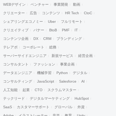
WEBデザイン
ベンチャー
事業開発
動画
クリエーター
広告
コンテンツ
HR Tech
CtoC
シェアリングエコノミー
Uber
フルリモート
クリエイティブ
バナー
BtoB
PMF
IT
コンテンツ企画
DX
CRM
ブランディング
テレアポ
コーポレート
総務
サーバーサイドエンジニア
新規サービス
経営企画
コンサルタント
ファッション
事業企画
データエンジニア
機械学習
Python
デジタル
コンサルティング
JavaScript
Salesforce
AI
人工知能
起業
CTO
スクラムマスター
テックリード
デジタルマーケティング
HubSpot
SaaS
カスタマーサポート
グローバル
外資
Adobe
イラストレーター
音楽
教育
Unity