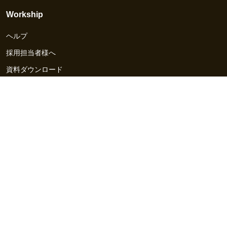
Workship
ヘルプ
採用担当者様へ
資料ダウンロード
その他のサービス
Workship EVENT
Workship MAGAZINE
Workship CAREER
関連サイト
GIGサイト
UXデザイン・プロトタイプ制作 - UX Design Lab
Webサイト制作 / CMS・マーケティングツール - LeadGrid
デザ