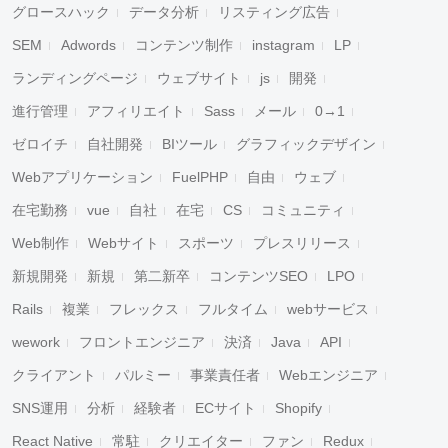
グロースハック
データ分析
リスティング広告
SEM
Adwords
コンテンツ制作
instagram
LP
ランディングページ
ウェブサイト
js
開発
進行管理
アフィリエイト
Sass
メール
0→1
ゼロイチ
自社開発
BIツール
グラフィックデザイン
Webアプリケーション
FuelPHP
自由
ウェブ
在宅勤務
vue
自社
在宅
CS
コミュニティ
Web制作
Webサイト
スポーツ
プレスリリース
新規開発
新規
第二新卒
コンテンツSEO
LPO
Rails
複業
フレックス
フルタイム
webサービス
wework
フロントエンジニア
決済
Java
API
クライアント
パルミー
事業責任者
Webエンジニア
SNS運用
分析
経験者
ECサイト
Shopify
React Native
常駐
クリエイター
ファン
Redux