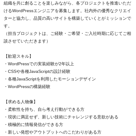
組織を共に創ることを楽しみながら、各プロジェクトを推進いただ
けるWordPressエンジニアを募集します。社内外の優秀なクリエイ
ターと協力し、品質の高いサイトを構築していくとがミッションで
す。
（担当プロジェクトは、ご経験・ご希望・ご入社時期に応じてご相
談させていただきます）
【歓迎スキル】
・WordPressでの実装経験が2年以上
・CSSや各種JavaScriptの設計経験
・各種JavaScriptを利用したモーションデザイン
・WordPressの構築経験
【求める人物像】
・柔軟性を持ち、自ら考え行動ができる方
・現状に満足せず、新しい技術にチャレンジする意欲がある
・積極的に情報発信ができる方
・新しい発想やアウトプットへのこだわりがある方